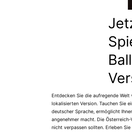
Jet
Spi
Bal
Ver
Entdecken Sie die aufregende Welt v
lokalisierten Version. Tauchen Sie ei
deutscher Sprache, ermöglicht Ihnen
angenehmer macht. Die Österreich-Ve
nicht verpassen sollten. Erleben S