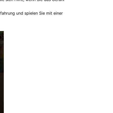
rfahrung und spielen Sie mit einer