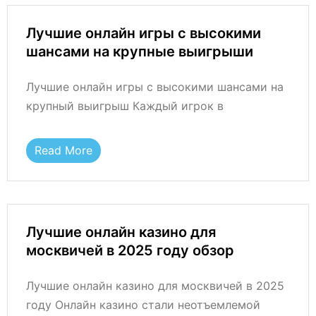
Лучшие онлайн игры с высокими
шансами на крупные выигрыши
Лучшие онлайн игры с высокими шансами на
крупный выигрыш Каждый игрок в
Read More
Лучшие онлайн казино для
москвичей в 2025 году обзор
Лучшие онлайн казино для москвичей в 2025
году Онлайн казино стали неотъемлемой