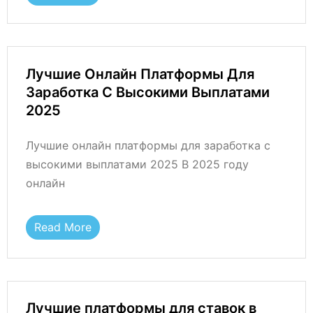
Лучшие Онлайн Платформы Для
Заработка С Высокими Выплатами
2025
Лучшие онлайн платформы для заработка с
высокими выплатами 2025 В 2025 году
онлайн
Read More
Лучшие платформы для ставок в