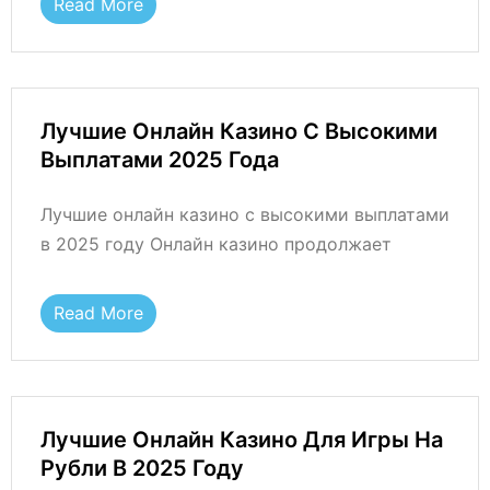
Read More
Лучшие Онлайн Казино С Высокими
Выплатами 2025 Года
Лучшие онлайн казино с высокими выплатами
в 2025 году Онлайн казино продолжает
Read More
Лучшие Онлайн Казино Для Игры На
Рубли В 2025 Году