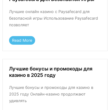
Лучшие онлайн казино с Paysafecard для
безопасной игры Использование Paysafecard
позволяет
Read More
Лучшие бонусы и промокоды для
казино в 2025 году
Лучшие бонусы и промокоды для казино в
2025 году Онлайн-казино продолжают
удивлять