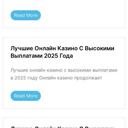
Read More
Лучшие Онлайн Казино С Высокими
Выплатами 2025 Года
Лучшие онлайн казино с высокими выплатами
в 2025 году Онлайн казино продолжает
Read More