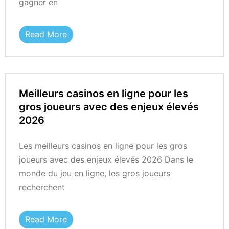
gagner en
Read More
Meilleurs casinos en ligne pour les
gros joueurs avec des enjeux élevés
2026
Les meilleurs casinos en ligne pour les gros
joueurs avec des enjeux élevés 2026 Dans le
monde du jeu en ligne, les gros joueurs
recherchent
Read More