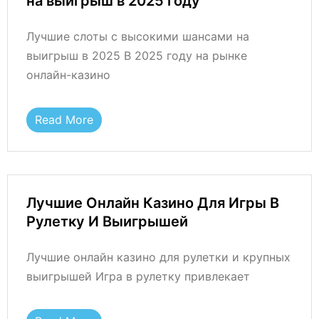
на выигрыш в 2025 году
Лучшие слоты с высокими шансами на
выигрыш в 2025 В 2025 году на рынке
онлайн-казино
Read More
Лучшие Онлайн Казино Для Игры В
Рулетку И Выигрышей
Лучшие онлайн казино для рулетки и крупных
выигрышей Игра в рулетку привлекает