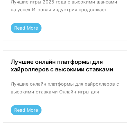
Лучшие игры 2025 года с высокими шансами
на успех Игровая индустрия продолжает
Read More
Лучшие онлайн платформы для
хайроллеров с высокими ставками
Лучшие онлайн платформы для хайроллеров с
высокими ставками Онлайн-игры для
Read More