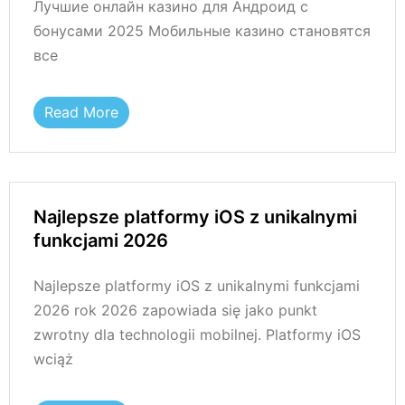
Лучшие онлайн казино для Андроид с
бонусами 2025 Мобильные казино становятся
все
Read More
Najlepsze platformy iOS z unikalnymi
funkcjami 2026
Najlepsze platformy iOS z unikalnymi funkcjami
2026 rok 2026 zapowiada się jako punkt
zwrotny dla technologii mobilnej. Platformy iOS
wciąż