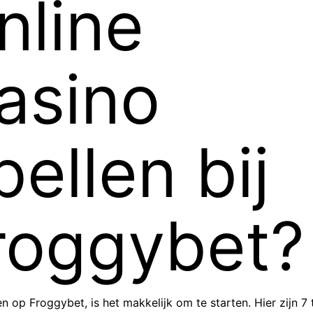
nline
asino
pellen bij
roggybet?
len op Froggybet, is het makkelijk om te starten. Hier zijn 7