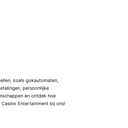
ellen, zoals gokautomaten,
betalingen, persoonlijke
denschappen en ontdek hoe
 Casino Entertainment bij ons!