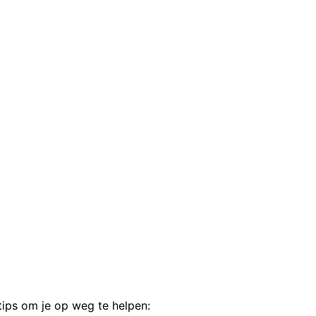
 tips om je op weg te helpen: