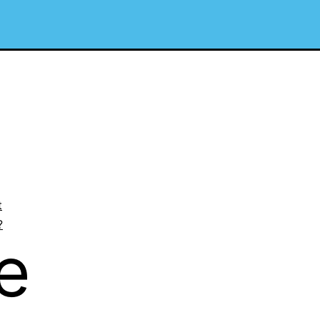
t
?
e