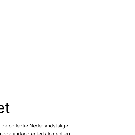
et
de collectie Nederlandstalige
n ook uurlang entertainment en