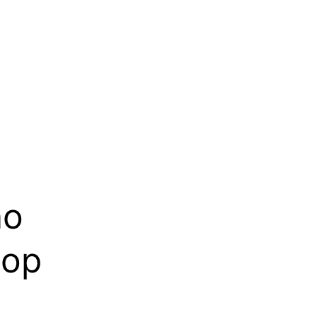
no
 op