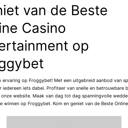
iet van de Beste
ine Casino
ertainment op
ggybet
o ervaring op Froggybet! Met een uitgebreid aanbod van sp
or iedereen iets dabei. Profiteer van snelle en betrouwbare 
op onze website. Maak van dag tot dag spanningvolle wed
te winnen op Froggybet. Kom en geniet van de Beste Online