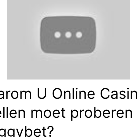
rom U Online Casi
llen moet proberen
ggybet?