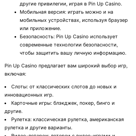
другие привилегии, играя в Pin Up Casino.
Мобильная версия: играть можно и на
мобильных устройствах, используя браузер
или приложение.
Безопасность: Pin Up Casino использует
современные технологии безопасности,
чтобы защитить вашу личную информацию.
Pin Up Casino предлагает вам широкий выбор игр,
включая:
Слоты: от классических слотов до новых и
инновационных игр.
Карточные игры: блэкджек, покер, бинго и
другие.
Рулетка: классическая рулетка, американская
рулетка и другие варианты.
Видео-лотереи: лотереи с видео-играми и