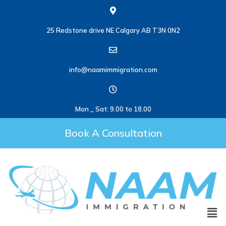
25 Redstone drive NE Calgary AB T3N 0N2
info@naamimmigration.com
Mon _ Sat: 9.00 to 18.00
Book A Consultation