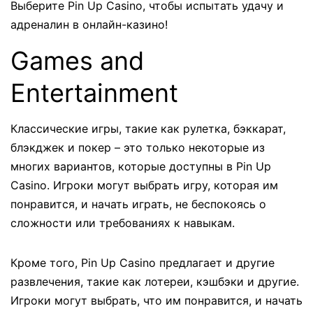
Выберите Pin Up Casino, чтобы испытать удачу и
адреналин в онлайн-казино!
Games and
Entertainment
Классические игры, такие как рулетка, бэккарат,
блэкджек и покер – это только некоторые из
многих вариантов, которые доступны в Pin Up
Casino. Игроки могут выбрать игру, которая им
понравится, и начать играть, не беспокоясь о
сложности или требованиях к навыкам.
Кроме того, Pin Up Casino предлагает и другие
развлечения, такие как лотереи, кэшбэки и другие.
Игроки могут выбрать, что им понравится, и начать