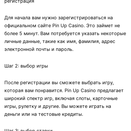
регистрация
Для начала вам нужно зарегистрироваться на
официальном сайте Pin Up Casino. Это займет не
более 5 минут. Вам потребуется указать некоторые
личные данные, такие как имя, фамилия, адрес
электронной почты и пароль.
Шаг 2: выбор игры
После регистрации вы сможете выбрать игру,
которая вам понравится. Pin Up Casino предлагает
широкий спектр игр, включая слоты, карточные
игры, рулетку и другие. Вы можете играть на
деньги или на тестовые кредиты.
Шаг 3: выбор ставки