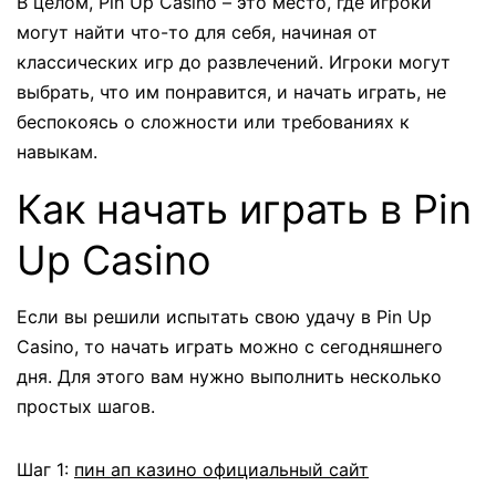
В целом, Pin Up Casino – это место, где игроки
могут найти что-то для себя, начиная от
классических игр до развлечений. Игроки могут
выбрать, что им понравится, и начать играть, не
беспокоясь о сложности или требованиях к
навыкам.
Как начать играть в Pin
Up Casino
Если вы решили испытать свою удачу в Pin Up
Casino, то начать играть можно с сегодняшнего
дня. Для этого вам нужно выполнить несколько
простых шагов.
Шаг 1:
пин ап казино официальный сайт