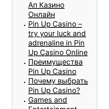
Ап Казино
Онлайн
Pin Up Casino –
try your luck and
adrenaline in Pin
Up Casino Online
Преимущества
Pin Up Casino
Почему выбрать
Pin Up Casino?
Games and