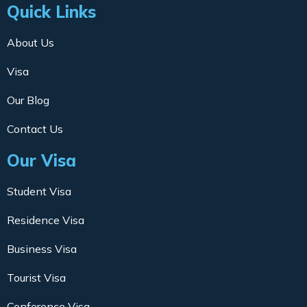
Quick Links
About Us
Visa
Our Blog
Contact Us
Our Visa
Student Visa
Residence Visa
Business Visa
Tourist Visa
Conference Visa