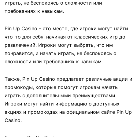
играть, не беспокоясь о сложности или
требованиях к навыкам.
Pin Up Casino – это место, где игроки могут найти
что-то для себя, начиная от классических игр до
развлечений. Игроки могут выбрать, что им
понравится, и начать играть, не беспокоясь о
сложности или требованиях к навыкам.
Также, Pin Up Casino предлагает различные акции и
промокоды, которые помогут игрокам начать
играть с дополнительными преимуществами.
Игроки могут найти информацию о доступных
акциях и промокодах на официальном сайте Pin Up
Casino.