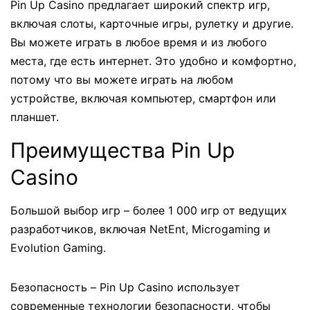
Pin Up Casino предлагает широкий спектр игр,
включая слоты, карточные игры, рулетку и другие.
Вы можете играть в любое время и из любого
места, где есть интернет. Это удобно и комфортно,
потому что вы можете играть на любом
устройстве, включая компьютер, смартфон или
планшет.
Преимущества Pin Up
Casino
Большой выбор игр – более 1 000 игр от ведущих
разработчиков, включая NetEnt, Microgaming и
Evolution Gaming.
Безопасность – Pin Up Casino использует
современные технологии безопасности, чтобы