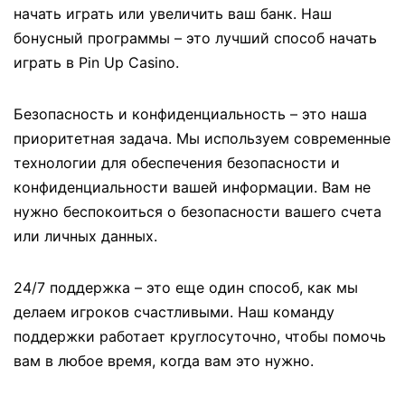
начать играть или увеличить ваш банк. Наш
бонусный программы – это лучший способ начать
играть в Pin Up Casino.
Безопасность и конфиденциальность – это наша
приоритетная задача. Мы используем современные
технологии для обеспечения безопасности и
конфиденциальности вашей информации. Вам не
нужно беспокоиться о безопасности вашего счета
или личных данных.
24/7 поддержка – это еще один способ, как мы
делаем игроков счастливыми. Наш команду
поддержки работает круглосуточно, чтобы помочь
вам в любое время, когда вам это нужно.