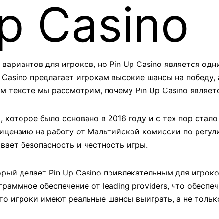
p Casino
 вариантов для игроков, но Pin Up Casino является од
p Casino предлагает игрокам высокие шансы на победу
ом тексте мы рассмотрим, почему Pin Up Casino являе
о, которое было основано в 2016 году и с тех пор стал
лицензию на работу от Мальтийской комиссии по регу
ивает безопасность и честность игры.
рый делает Pin Up Casino привлекательным для игроко
граммное обеспечение от leading providers, что обесп
 что игроки имеют реальные шансы выиграть, а не тольк