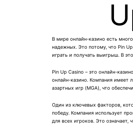
U
В мире онлайн-казино есть много
надежных. Это потому, что Pin U
играть и получать выигрыш. В эт
Pin Up Casino – это онлайн-казин
онлайн-казино. Компания имеет 
азартных игр (MGA), что обеспеч
Один из ключевых факторов, кото
победу. Компания использует про
для всех игроков. Это означает,