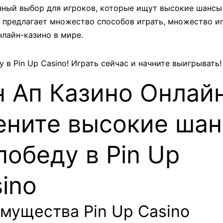
личный выбор для игроков, которые ищут высокие шансы
 предлагает множество способов играть, множество иг
нлайн-казино в мире.
 в Pin Up Casino! Играть сейчас и начните выигрывать!
 Ап Казино Онлайн
ените высокие ша
победу в Pin Up
ino
мущества Pin Up Casino