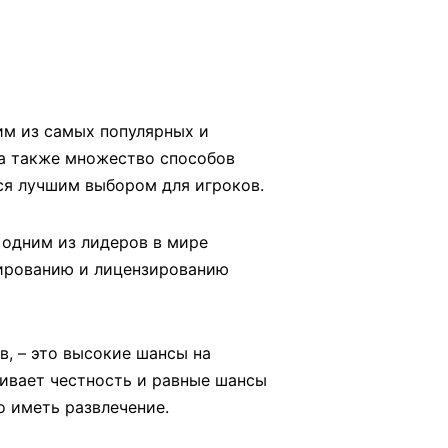
ним из самых популярных и
, а также множество способов
тся лучшим выбором для игроков.
о одним из лидеров в мире
лированию и лицензированию
в, – это высокие шансы на
ечивает честность и равные шансы
о иметь развлечение.