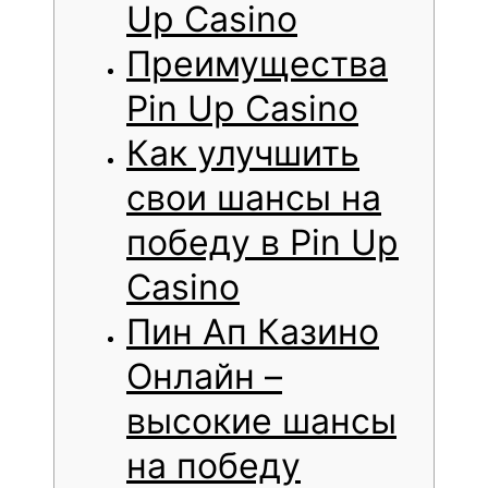
Up Casino
Преимущества
Pin Up Casino
Как улучшить
свои шансы на
победу в Pin Up
Casino
Пин Ап Казино
Онлайн –
высокие шансы
на победу