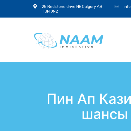
25 Redstone drive NE Calgary AB
inf
T3N 0N2
Пин Ап Каз
шансы 