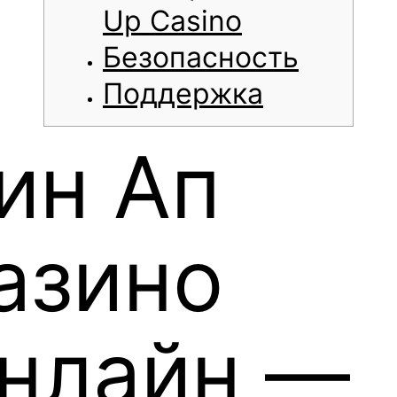
Up Casino
Безопасность
Поддержка
ин Ап
азино
нлайн —