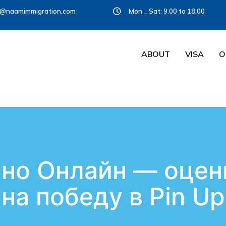
o@naamimmigration.com
Mon _ Sat: 9.00 to 18.00
ABOUT
VISA
O
ино Онлайн — оцен
на победу в Pin Up