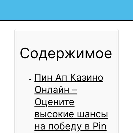
Содержимое
Пин Ап Казино
Онлайн –
Оцените
высокие шансы
на победу в Pin