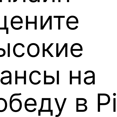
цените
ысокие
ансы на
обеду в P