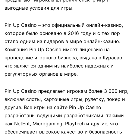
выгодные условия для игры.
Pin Up Casino – это официальный онлайн-казино,
которое было основано в 2016 году и с тех пор
стало одним из лидеров в мире онлайн-казино.
Компания Pin Up Casino имеет лицензию на
проведение игорного бизнеса, выдана в Курасао,
что является одним из наиболее надежных и
регуляторных органов в мире.
Pin Up Casino предлагает игрокам более 3 000 игр,
включая слоты, карточные игры, рулетку, покер и
другие. Все игры на сайте Pin Up Casino
разработаны ведущими разработчиками, такими
как NetEnt, Microgaming, Playtech и другие, что
обеспечивает высокое качество и безопасность