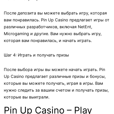
После депозита вы можете выбрать игру, которая
вам понравилась. Pin Up Casino предлагает игры от
различных разработчиков, включая NetEnt,
Microgaming и другие. Вам нужно выбрать игру,
которая вам понравилась, и начать играть.
Шаг 4: Играть и получать призы
После выбора игры вы можете начать играть. Pin
Up Casino предлагает различные призы и бонусы,
которые вы можете получать, играя в игры. Вам
нужно следить за вашим счетом и получать призы,
которые вы выиграли.
Pin Up Casino – Play