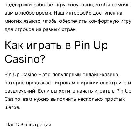
поддержки работает круглосуточно, чтобы помочь
вам в любое время. Наш интерфейс доступен на
многих языках, чтобы обеспечить комфортную игру
для игроков из разных стран.
Как играть в Pin Up
Casino?
Pin Up Casino – это популярный онлайн-казино,
которое предлагает игрокам широкий спектр игр и
развлечений. Если вы хотите начать играть в Pin Up
Casino, вам нужно выполнить несколько простых
шагов.
Шаг 1: Регистрация