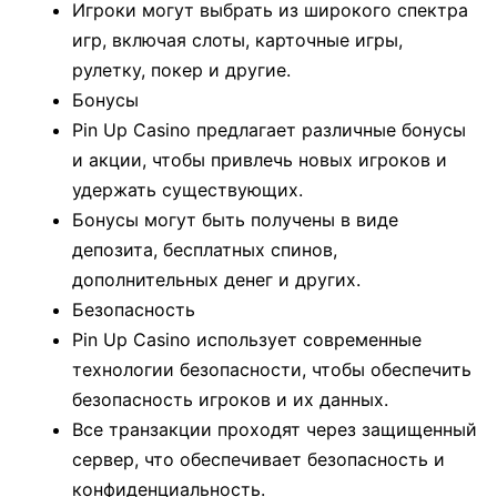
Игроки могут выбрать из широкого спектра
игр, включая слоты, карточные игры,
рулетку, покер и другие.
Бонусы
Pin Up Casino предлагает различные бонусы
и акции, чтобы привлечь новых игроков и
удержать существующих.
Бонусы могут быть получены в виде
депозита, бесплатных спинов,
дополнительных денег и других.
Безопасность
Pin Up Casino использует современные
технологии безопасности, чтобы обеспечить
безопасность игроков и их данных.
Все транзакции проходят через защищенный
сервер, что обеспечивает безопасность и
конфиденциальность.