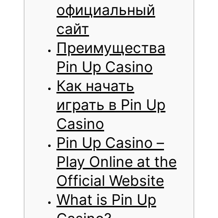
официальный
сайт
Преимущества
Pin Up Casino
Как начать
играть в Pin Up
Casino
Pin Up Casino –
Play Online at the
Official Website
What is Pin Up