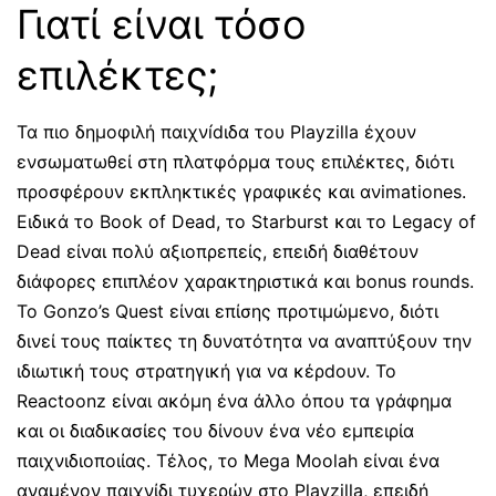
Γιατί είναι τόσο
επιλέκτες;
Τα πιο δημοφιλή παιχνídιδα του Playzilla έχουν
ενσωματωθεί στη πλατφόρμα τους επιλέκτες, διότι
προσφέρουν εκπληκτικές γραφικές και ανimationes.
Ειδικά το Book of Dead, το Starburst και το Legacy of
Dead είναι πολύ αξιοπρεπείς, επειδή διαθέτουν
διάφορες επιπλέον χαρακτηριστικά και bonus rounds.
Το Gonzo’s Quest είναι επίσης προτιμώμενο, διότι
δινεί τους παίκτες τη δυνατότητα να αναπτύξουν την
ιδιωτική τους στρατηγική για να κέρdουν. Το
Reactoonz είναι ακόμη ένα άλλο όπου τα γράφημα
και οι διαδικασίες του δίνουν ένα νέο εμπειρία
παιχνιδιοποιίας. Τέλος, το Mega Moolah είναι ένα
αναμένον παιχνίδι τυχερών στο Playzilla, επειδή