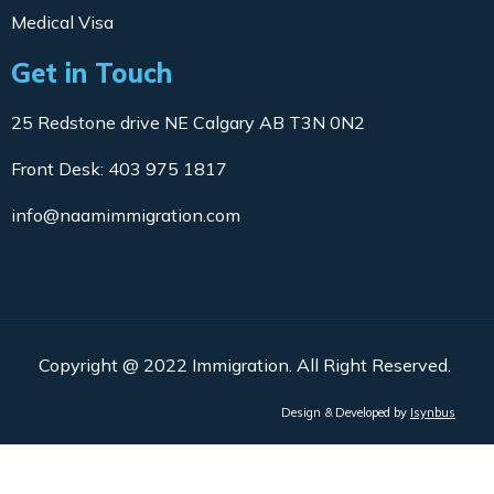
Medical Visa
Get in Touch
25 Redstone drive NE Calgary AB T3N 0N2
Front Desk: 403 975 1817
info@naamimmigration.com
Copyright @ 2022 Immigration. All Right Reserved.
Design & Developed by
Isynbus