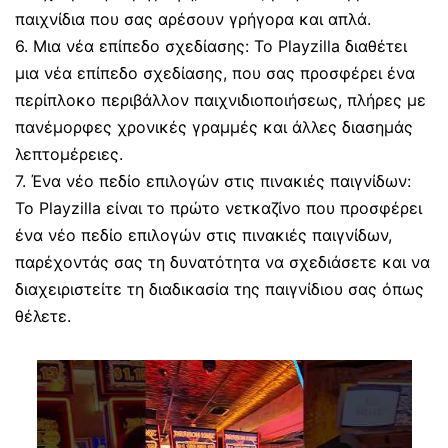
παιχνίδια που σας αρέσουν γρήγορα και απλά.
6. Μια νέα επίπεδο σχεδίασης: Το Playzilla διαθέτει
μια νέα επίπεδο σχεδίασης, που σας προσφέρει ένα
περίπλοκο περιβάλλον παιχνιδιοποιήσεως, πλήρες με
πανέμορφες χρονικές γραμμές και άλλες διασημάς
λεπτομέρειες.
7. Ένα νέο πεδίο επιλογών στις πινακιές παιγνίδων:
Το Playzilla είναι το πρώτο νετκαζίνο που προσφέρει
ένα νέο πεδίο επιλογών στις πινακιές παιγνίδων,
παρέχοντάς σας τη δυνατότητα να σχεδιάσετε και να
διαχειριστείτε τη διαδικασία της παιγνίδιου σας όπως
θέλετε.