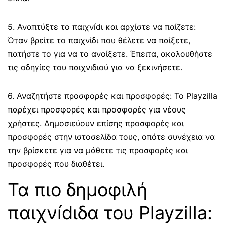
5. Αναπτύξτε το παιχνídι και αρχίστε να παίζετε:
Όταν βρείτε το παιχνίδι που θέλετε να παίξετε,
πατήστε το για να το ανοίξετε. Έπειτα, ακολουθήστε
τις οδηγίες του παιχνιδιού για να ξεκινήσετε.
6. Αναζητήστε προσφορές και προσφορές: Το Playzilla
παρέχει προσφορές και προσφορές για νέους
χρήστες. Δημοσιεύουν επίσης προσφορές και
προσφορές στην ιστοσελίδα τους, οπότε συνέχεια να
την βρίσκετε για να μάθετε τις προσφορές και
προσφορές που διαθέτει.
Τα πιο δημοφιλή
παιχνídιδα του Playzilla: