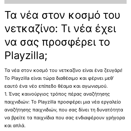
Τα νέα στον κοσμό του
νετκαζίνο: Τι νέα έχει
να σας προσφέρει το
Playzilla;
Τα νέα στον κοσμό του νετκαζίνο είναι ένα ζευγάρι!
Το Playzilla είναι τώρα διαθέσιμο και φέρνει μεθ’
εαυτό ένα νέο επίπεδο θέαμα και αγωνισμού.
1. Ένας καινούργιος τρόπος πέρας αναζήτησης
παιχνιδιών: Το Playzilla προσφέρει μια νέα εργαλείο
αναζήτησης παιχνιδιών, που σας δίνει τη δυνατότητα
να βρείτε τα παιχνίδια που σας ενδιαφέρουν γρήγορα
και απλά.