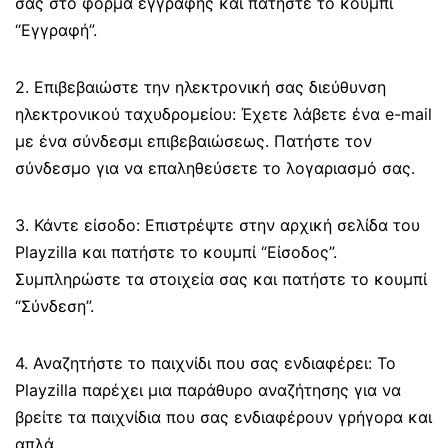
σας στο φόρμα εγγραφής και πατήστε το κουμπί
“Εγγραφή”.
2. Επιβεβαιώστε την ηλεκτρονική σας διεύθυνση
ηλεκτρονικού ταχυδρομείου: Έχετε λάβετε ένα e-mail
με ένα σύνδεσμι επιβεβαιώσεως. Πατήστε τον
σύνδεσμο για να επαληθεύσετε το λογαριασμό σας.
3. Κάντε είσοδο: Επιστρέψτε στην αρχική σελίδα του
Playzilla και πατήστε το κουμπί “Είσοδος”.
Συμπληρώστε τα στοιχεία σας και πατήστε το κουμπί
“Σύνδεση”.
4. Αναζητήστε το παιχνίδι που σας ενδιαφέρει: Το
Playzilla παρέχει μια παράθυρο αναζήτησης για να
βρείτε τα παιχνίδια που σας ενδιαφέρουν γρήγορα και
απλά.