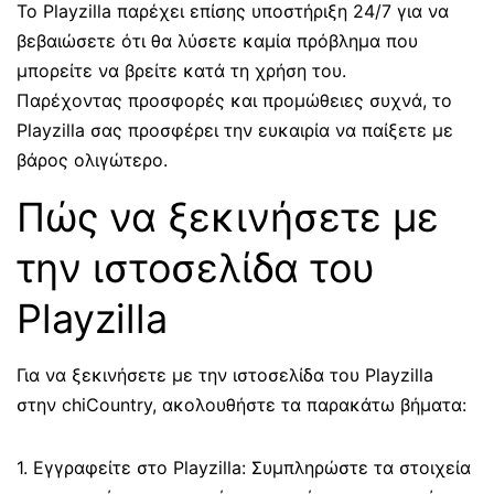
Το Playzilla παρέχει επίσης υποστήριξη 24/7 για να
βεβαιώσετε ότι θα λύσετε καμία πρόβλημα που
μπορείτε να βρείτε κατά τη χρήση του.
Παρέχοντας προσφορές και προμώθειες συχνά, το
Playzilla σας προσφέρει την ευκαιρία να παίξετε με
βάρος ολιγώτερο.
Πώς να ξεκινήσετε με
την ιστοσελίδα του
Playzilla
Για να ξεκινήσετε με την ιστοσελίδα του Playzilla
στην chiCountry, ακολουθήστε τα παρακάτω βήματα:
1. Εγγραφείτε στο Playzilla: Συμπληρώστε τα στοιχεία