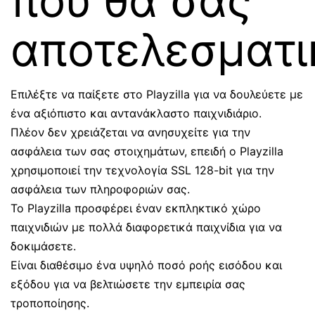
που θα σας
αποτελεσματ
Επιλέξτε να παίξετε στο Playzilla για να δουλεύετε με
ένα αξιόπιστο και αντανάκλαστο παιχνιδιάριο.
Πλέον δεν χρειάζεται να ανησυχείτε για την
ασφάλεια των σας στοιχημάτων, επειδή ο Playzilla
χρησιμοποιεί την τεχνολογία SSL 128-bit για την
ασφάλεια των πληροφοριών σας.
Το Playzilla προσφέρει έναν εκπληκτικό χώρο
παιχνιδιών με πολλά διαφορετικά παιχνίδια για να
δοκιμάσετε.
Είναι διαθέσιμο ένα υψηλό ποσό ροής εισόδου και
εξόδου για να βελτιώσετε την εμπειρία σας
τροποποίησης.