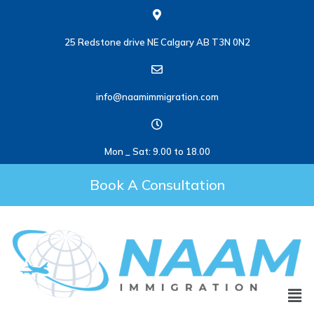
25 Redstone drive NE Calgary AB T3N 0N2
info@naamimmigration.com
Mon _ Sat: 9.00 to 18.00
Book A Consultation