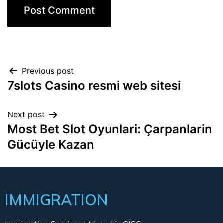
Previous post
7slots Casino resmi web sitesi
Next post
Most Bet Slot Oyunlari: Çarpanlarin
Gücüyle Kazan
IMMIGRATION