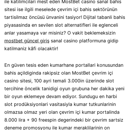
ile katilimcilari mest eden MostBet casino sanal bahis
sitesi ise ilgili meselede çevrim içi bahis sektörünün
tartisilmaz öncüsü ünvanini tasiyor! Dijital tabanli bahis
piyasasinda en sevilen slot alternatifleri ile eglenceli
anlar yasamaya var misiniz? O vakit beklemeksizin
mostbet güncel giriş
sanal casino platformuna gidip
katilmaniz kâfi olacaktir!
En güven tesis eden kumarhane portallari konusundan
bahis açildiginda rakipsiz olan MostBet çevrim içi
casino sitesi, 100 ayri temali 3.000in üzerinde slot
tercihine öncelik tanidigi oyun grubuna her dakika yeni
bir oyun eklemeye devam ediyor. Sundugu en harbi
slot prodüksiyonlari vasitasiyla kumar tutkunlarinin
olmazsa olmaz yeri olan çevrim içi kumar portalinda
8.000 lira + 90 freespin degerindeki bir çevrim sartsiz
deneme promosyonu ile kumar meraklilarinin on