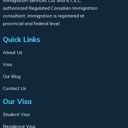
Immigration Services Ltd. and is CICC
authoriozed Regulated Canadian Immigration
consultant. Immigration is registered at
provincial and federal level.
Quick Links
About Us
Visa
Our Blog
Contact Us
Our Visa
Student Visa
Residence Visa