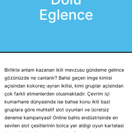
Eglence
Birlikte anlam kazanan ikili mevzusu gündeme gelince
gözünüzde ne canlanir? Bahsi geçen imge kimisi
açisindan kokoreç-ayran ikilisi, kimi gruplar açisindan
çok farkli etmenlerden olusmaktadir. Çevrim içi
kumarhane dünyasinda ise bahse konu ikili bazi
gruplara göre muhtelif slot oyunlari ve ücretsiz
deneme kampanyasi! Online bahis endüstrisinde en
sevilen slot çesitlerinin bolca yer aldigi oyun kartelasi