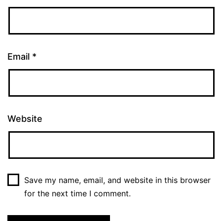
Email
*
Website
Save my name, email, and website in this browser
for the next time I comment.