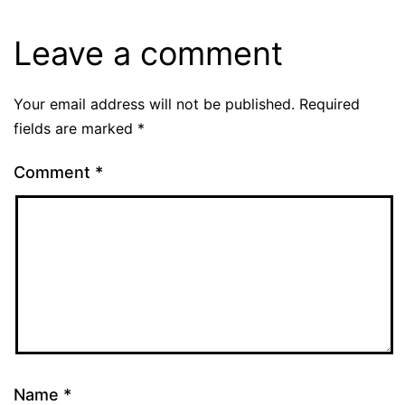
Leave a comment
Your email address will not be published.
Required
fields are marked
*
Comment
*
Name
*