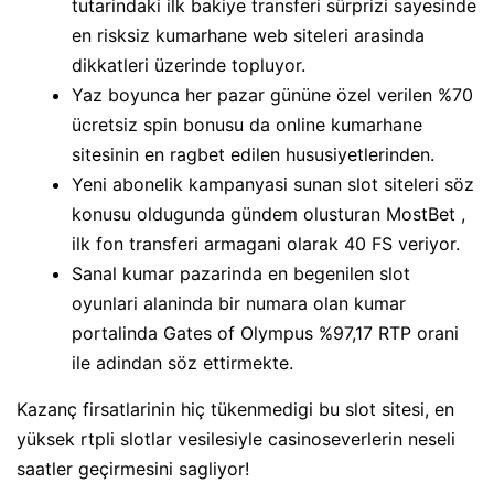
tutarindaki ilk bakiye transferi sürprizi sayesinde
en risksiz kumarhane web siteleri arasinda
dikkatleri üzerinde topluyor.
Yaz boyunca her pazar gününe özel verilen %70
ücretsiz spin bonusu da online kumarhane
sitesinin en ragbet edilen hususiyetlerinden.
Yeni abonelik kampanyasi sunan slot siteleri söz
konusu oldugunda gündem olusturan MostBet ,
ilk fon transferi armagani olarak 40 FS veriyor.
Sanal kumar pazarinda en begenilen slot
oyunlari alaninda bir numara olan kumar
portalinda Gates of Olympus %97,17 RTP orani
ile adindan söz ettirmekte.
Kazanç firsatlarinin hiç tükenmedigi bu slot sitesi, en
yüksek rtpli slotlar vesilesiyle casinoseverlerin neseli
saatler geçirmesini sagliyor!