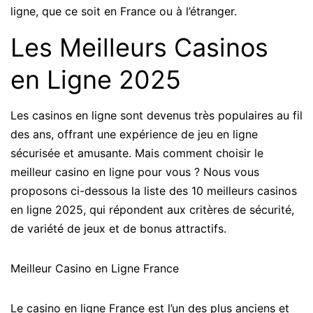
ligne, que ce soit en France ou à l’étranger.
Les Meilleurs Casinos
en Ligne 2025
Les casinos en ligne sont devenus très populaires au fil
des ans, offrant une expérience de jeu en ligne
sécurisée et amusante. Mais comment choisir le
meilleur casino en ligne pour vous ? Nous vous
proposons ci-dessous la liste des 10 meilleurs casinos
en ligne 2025, qui répondent aux critères de sécurité,
de variété de jeux et de bonus attractifs.
Meilleur Casino en Ligne France
Le casino en ligne France est l’un des plus anciens et