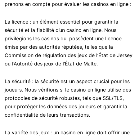
prenons en compte pour évaluer les casinos en ligne :
La licence : un élément essentiel pour garantir la
sécurité et la fiabilité d’un casino en ligne. Nous
privilégions les casinos qui possèdent une licence
émise par des autorités réputées, telles que la
Commission de régulation des jeux de l’État de Jersey
ou l’Autorité des jeux de l’État de Malte.
La sécurité : la sécurité est un aspect crucial pour les
joueurs. Nous vérifions si le casino en ligne utilise des
protocoles de sécurité robustes, tels que SSL/TLS,
pour protéger les données des joueurs et garantir la
confidentialité de leurs transactions.
La variété des jeux : un casino en ligne doit offrir une