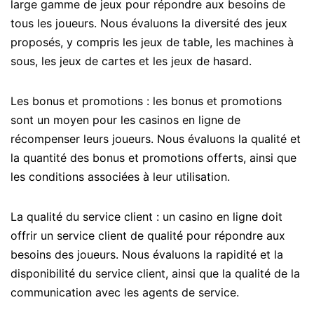
large gamme de jeux pour répondre aux besoins de
tous les joueurs. Nous évaluons la diversité des jeux
proposés, y compris les jeux de table, les machines à
sous, les jeux de cartes et les jeux de hasard.
Les bonus et promotions : les bonus et promotions
sont un moyen pour les casinos en ligne de
récompenser leurs joueurs. Nous évaluons la qualité et
la quantité des bonus et promotions offerts, ainsi que
les conditions associées à leur utilisation.
La qualité du service client : un casino en ligne doit
offrir un service client de qualité pour répondre aux
besoins des joueurs. Nous évaluons la rapidité et la
disponibilité du service client, ainsi que la qualité de la
communication avec les agents de service.