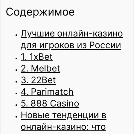
Содержимое
Лучшие онлайн-казино
для игроков из России
1. 1xBet
2. Melbet
3. 22Bet
4. Parimatch
5. 888 Casino
Новые тенденции в
онлайн-казино: что