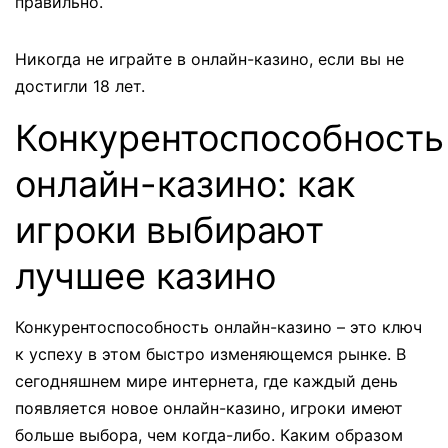
правильно.
Никогда не играйте в онлайн-казино, если вы не
достигли 18 лет.
Конкурентоспособность
онлайн-казино: как
игроки выбирают
лучшее казино
Конкурентоспособность онлайн-казино – это ключ
к успеху в этом быстро изменяющемся рынке. В
сегодняшнем мире интернета, где каждый день
появляется новое онлайн-казино, игроки имеют
больше выбора, чем когда-либо. Каким образом