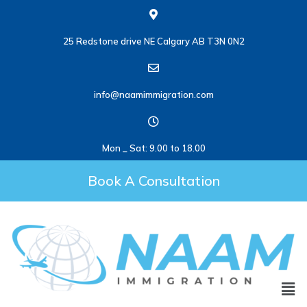
25 Redstone drive NE Calgary AB T3N 0N2
info@naamimmigration.com
Mon _ Sat: 9.00 to 18.00
Book A Consultation