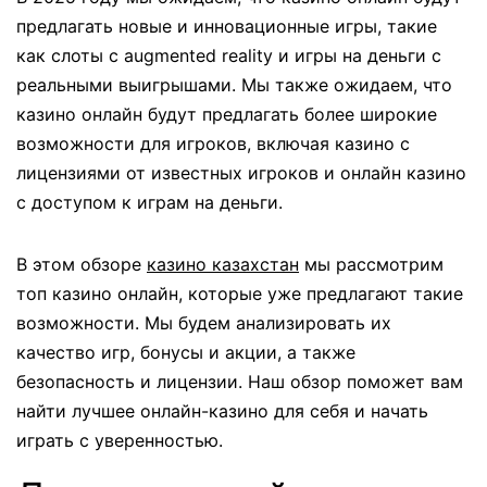
предлагать новые и инновационные игры, такие
как слоты с augmented reality и игры на деньги с
реальными выигрышами. Мы также ожидаем, что
казино онлайн будут предлагать более широкие
возможности для игроков, включая казино с
лицензиями от известных игроков и онлайн казино
с доступом к играм на деньги.
В этом обзоре
казино казахстан
мы рассмотрим
топ казино онлайн, которые уже предлагают такие
возможности. Мы будем анализировать их
качество игр, бонусы и акции, а также
безопасность и лицензии. Наш обзор поможет вам
найти лучшее онлайн-казино для себя и начать
играть с уверенностью.