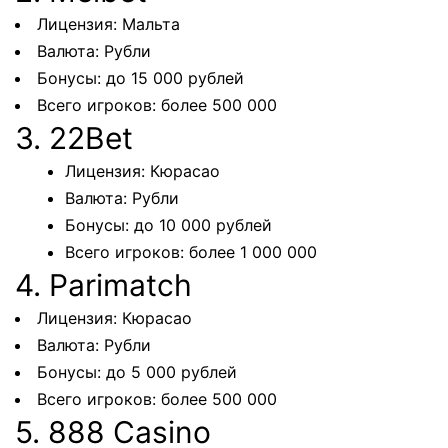
Лицензия: Мальта
Валюта: Рубли
Бонусы: до 15 000 рублей
Всего игроков: более 500 000
3. 22Bet
Лицензия: Кюрасао
Валюта: Рубли
Бонусы: до 10 000 рублей
Всего игроков: более 1 000 000
4. Parimatch
Лицензия: Кюрасао
Валюта: Рубли
Бонусы: до 5 000 рублей
Всего игроков: более 500 000
5. 888 Casino