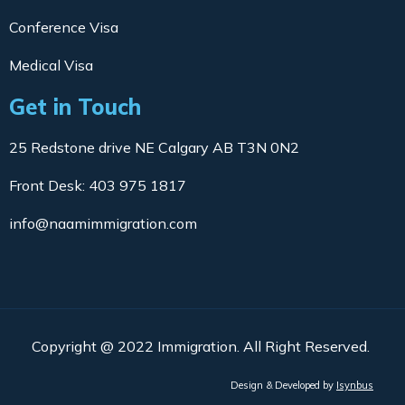
Conference Visa
Medical Visa
Get in Touch
25 Redstone drive NE Calgary AB T3N 0N2
Front Desk: 403 975 1817
info@naamimmigration.com
Copyright @ 2022 Immigration. All Right Reserved.
Design & Developed by
Isynbus