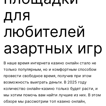
для
любителей
азартных игр
В наше время интернета казино онлайн стало не
только популярным, но и комфортным способом
провести свободное время, получив при этом
возможность выиграть деньги. В 2025 году
количество онлайн-казино только будет расти, и
мы хотим помочь вам найти лучшие из них. В этом
обзоре мы рассмотрим топ казино онлайн,