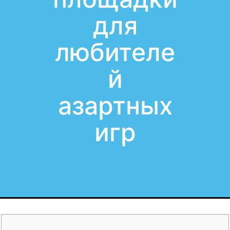
для
любителе
й
азартных
игр