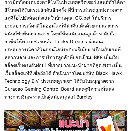
การปิดทั้งหมดของคาสิโนในประเทศสวิตเซอร์แลนด์ทำให้คา
สิโนสดได้รับแรงผลักดันอีกครั้ง ที่นี่การเล่นจะถูกส่งตรงจาก
สตูดิโอไปยังห้องนั่งเล่นในบ้านคุณ. GG.bet ให้บริการ
ประสบการณ์คาสิโนออนไลน์ที่น่าตื่นเต้นด้วยเกมและการ
พนันกีฬาที่หลากหลาย โดยมีทีมสนับสนุนลูกค้าระดับมือ
อาชีพให้ความช่วยเหลือ. Lucky Dreams นำเสนอ
ประสบการณ์คาสิโนออนไลน์ระดับพรีเมียม พร้อมกับเกมที่
หลากหลายและการบริการลูกค้าที่ยอดเยี่ยม. BK8 เป็นเว็บ
สล็อตเว็บตรงอันดับ 1 ที่เราอยากแนะนำมากที่สุดเพราะเป็น
เว็บสล็อตแท้ที่เชื่อถือได้ ดำเนินการโดยบริษัท Black Hawk
Technology B.V. ประเทศคูราเซา ได้รับใบอนุญาตจาก
Curacao Gaming Control Board และดูมีความมั่นคง
ทางการเงินเพราะเป็นผู้สนับสนุนแก่ Burnley.