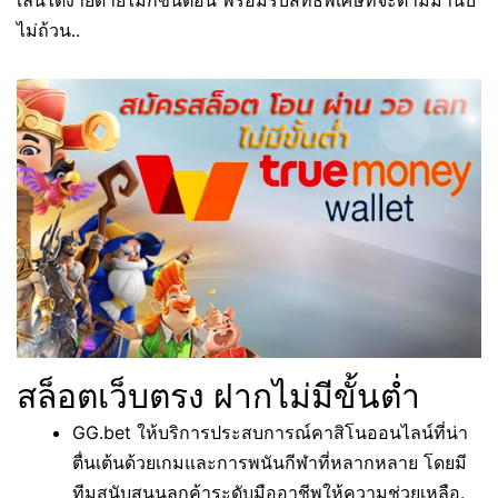
เล่นได้ง่ายดายไม่กี่ขั้นตอน พร้อมรับสิทธิพิเศษที่จะตามมานับ
ไม่ถ้วน..
สล็อตเว็บตรง ฝากไม่มีขั้นต่ำ
GG.bet ให้บริการประสบการณ์คาสิโนออนไลน์ที่น่า
ตื่นเต้นด้วยเกมและการพนันกีฬาที่หลากหลาย โดยมี
ทีมสนับสนุนลูกค้าระดับมืออาชีพให้ความช่วยเหลือ.