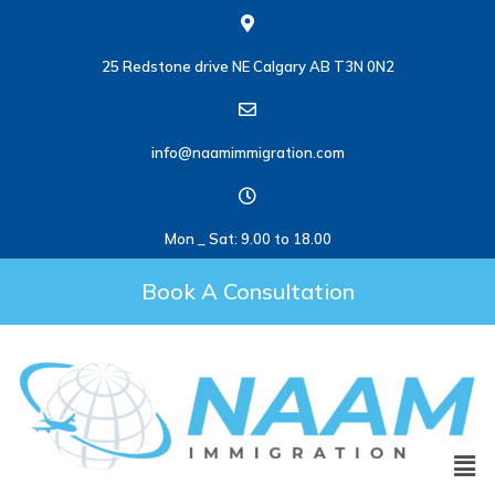
25 Redstone drive NE Calgary AB T3N 0N2
info@naamimmigration.com
Mon _ Sat: 9.00 to 18.00
Book A Consultation