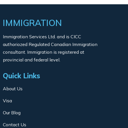
IMMIGRATION
Immigration Services Ltd. and is CICC
authoriozed Regulated Canadian Immigration
consultant. Immigration is registered at
provincial and federal level.
Quick Links
About Us
Visa
Our Blog
Contact Us