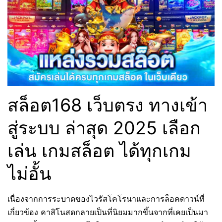
สล็อต168 เว็บตรง ทางเข้า
สู่ระบบ ล่าสุด 2025 เลือก
เล่น เกมสล็อต ได้ทุกเกม
ไม่อั้น
เนื่องจากการระบาดของไวรัสโคโรนาและการล็อคดาวน์ที่
เกี่ยวข้อง คาสิโนสดกลายเป็นที่นิยมมากขึ้นจากที่เคยเป็นมา