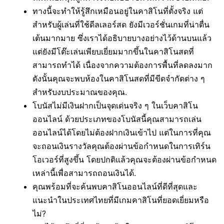
ทางนี้จะทำให้รู้สึกเหมือนอยู่ในคาสิโนที่ตั้งจริง แต่
สำหรับผู้เล่นที่ใช้ดีลเลอร์สด ยังมีเวอร์ชั่นเกมที่น่าตื่น
เต้นมากมาย ซึ่งเราได้อธิบายบางอย่างไว้ด้านบนแล้ว
แต่ยังมีโต๊ะเล่นเพียบเยี่ยมมากขึ้นในคาสิโนสดที่
สามารถทำได้ เนื่องจากความต้องการพื้นที่ลดลงมาก
ดังนั้นคุณจะพบห้องในคาสิโนสดที่มีขีดจำกัดต่าง ๆ
สำหรับงบประมาณของคุณ.
โบนัสไม่มีเงินฝากเป็นจุดเด่นจริง ๆ ในเว็บคาสิโน
ออนไลน์ ด้วยประเภทของโบนัสนี้คุณสามารถเล่น
ออนไลน์ได้โดยไม่ต้องฝากเงินเข้าไป แต่ในการที่คุณ
จะถอนเงินรางวัลคุณต้องผ่านข้อกำหนดในการเทิร์น
โอเวอร์ที่สูงขึ้น โดยปกติแล้วคุณจะต้องผ่านข้อกำหนด
เหล่านี้เพื่อสามารถถอนเงินได้.
คุณพร้อมที่จะค้นพบคาสิโนออนไลน์ที่ดีที่สุดและ
แนะนำในประเทศไทยที่มีเกมคาสิโนที่ยอดเยี่ยมหรือ
ไม่?