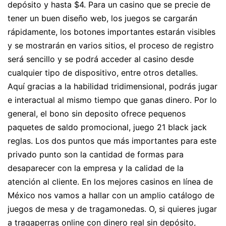
depósito y hasta $4. Para un casino que se precie de
tener un buen diseño web, los juegos se cargarán
rápidamente, los botones importantes estarán visibles
y se mostrarán en varios sitios, el proceso de registro
será sencillo y se podrá acceder al casino desde
cualquier tipo de dispositivo, entre otros detalles.
Aquí­ gracias a la habilidad tridimensional, podrás jugar
e interactual al mismo tiempo que ganas dinero. Por lo
general, el bono sin deposito ofrece pequenos
paquetes de saldo promocional, juego 21 black jack
reglas. Los dos puntos que más importantes para este
privado punto son la cantidad de formas para
desaparecer con la empresa y la calidad de la
atención al cliente. En los mejores casinos en línea de
México nos vamos a hallar con un amplio catálogo de
juegos de mesa y de tragamonedas. O, si quieres jugar
a tragaperras online con dinero real sin depósito,