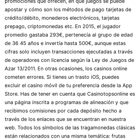
promociones que ofrecen, en qué juegos se puede
apostar y cómo son los métodos de pago tarjetas de
crédito/débito, monederos electrónicos, tarjetas
prepago, criptomonedas etc. En 2015, el jugador
promedio gastaba 293€, pertenecía al grupo de edad
de 36 45 años e invertía hasta 500€, aunque estas
cifras solo incluyen transacciones ejecutadas a través
de operadores con licencia según la Ley de Juegos de
Azar 13/2011. En otras ocasiones, los casinos online
cometen errores. Si tienes un trasto iOS, puedes
excluir el casino móvil de tu preferencia desde la App
Store. Has de tener en cuenta que Casinotopsonline es
una página inscrita a programas de alineación y que
recibimos comisiones por cada depósito hecho a
través de los enlaces que se encuentran en nuestra
web. Todos los símbolos de las tragamonedas clásicas
están relacionados con una misma temática: frutas