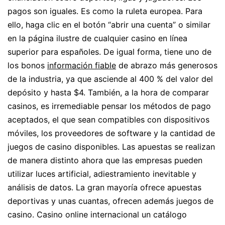
pagos son iguales. Es como la ruleta europea. Para
ello, haga clic en el botón “abrir una cuenta” o similar
en la página ilustre de cualquier casino en línea
superior para españoles. De igual forma, tiene uno de
los bonos
información fiable
de abrazo más generosos
de la industria, ya que asciende al 400 % del valor del
depósito y hasta $4. También, a la hora de comparar
casinos, es irremediable pensar los métodos de pago
aceptados, el que sean compatibles con dispositivos
móviles, los proveedores de software y la cantidad de
juegos de casino disponibles. Las apuestas se realizan
de manera distinto ahora que las empresas pueden
utilizar luces artificial, adiestramiento inevitable y
análisis de datos. La gran mayoría ofrece apuestas
deportivas y unas cuantas, ofrecen además juegos de
casino. Casino online internacional un catálogo