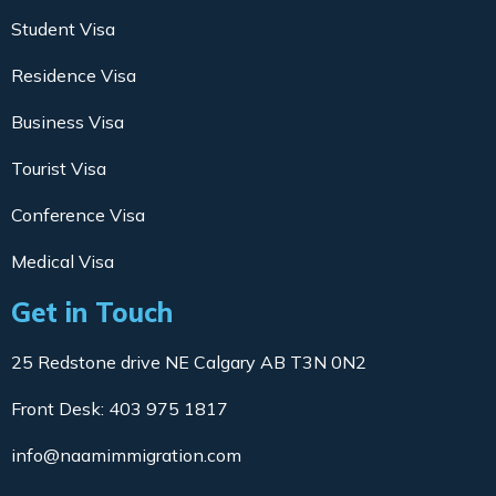
Student Visa
Residence Visa
Business Visa
Tourist Visa
Conference Visa
Medical Visa
Get in Touch
25 Redstone drive NE Calgary AB T3N 0N2
Front Desk: 403 975 1817
info@naamimmigration.com