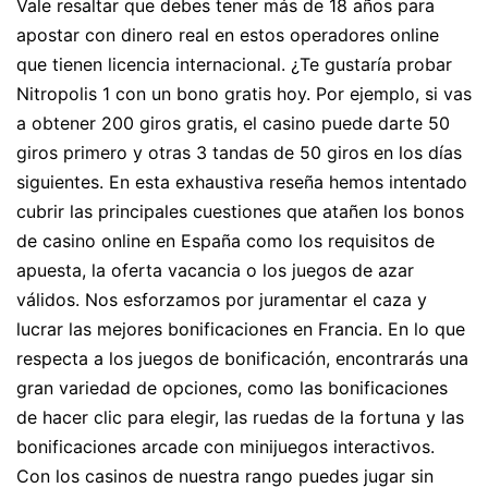
Vale resaltar que debes tener más de 18 años para
apostar con dinero real en estos operadores online
que tienen licencia internacional. ¿Te gustaría probar
Nitropolis 1 con un bono gratis hoy. Por ejemplo, si vas
a obtener 200 giros gratis, el casino puede darte 50
giros primero y otras 3 tandas de 50 giros en los días
siguientes. En esta exhaustiva reseña hemos intentado
cubrir las principales cuestiones que atañen los bonos
de casino online en España como los requisitos de
apuesta, la oferta vacancia o los juegos de azar
válidos. Nos esforzamos por juramentar el caza y
lucrar las mejores bonificaciones en Francia. En lo que
respecta a los juegos de bonificación, encontrarás una
gran variedad de opciones, como las bonificaciones
de hacer clic para elegir, las ruedas de la fortuna y las
bonificaciones arcade con minijuegos interactivos.
Con los casinos de nuestra rango puedes jugar sin