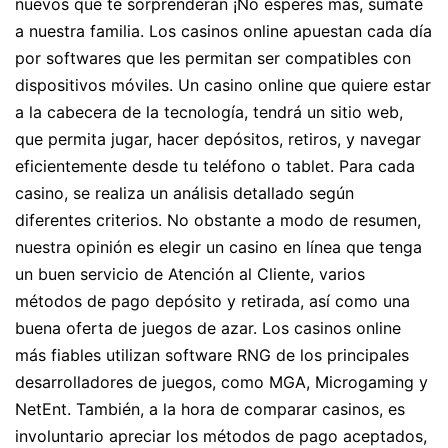
nuevos que te sorprenderán ¡No esperes más, sumate
a nuestra familia. Los casinos online apuestan cada día
por softwares que les permitan ser compatibles con
dispositivos móviles. Un casino online que quiere estar
a la cabecera de la tecnología, tendrá un sitio web,
que permita jugar, hacer depósitos, retiros, y navegar
eficientemente desde tu teléfono o tablet. Para cada
casino, se realiza un análisis detallado según
diferentes criterios. No obstante a modo de resumen,
nuestra opinión es elegir un casino en línea que tenga
un buen servicio de Atención al Cliente, varios
métodos de pago depósito y retirada, así como una
buena oferta de juegos de azar. Los casinos online
más fiables utilizan software RNG de los principales
desarrolladores de juegos, como MGA, Microgaming y
NetEnt. También, a la hora de comparar casinos, es
involuntario apreciar los métodos de pago aceptados,