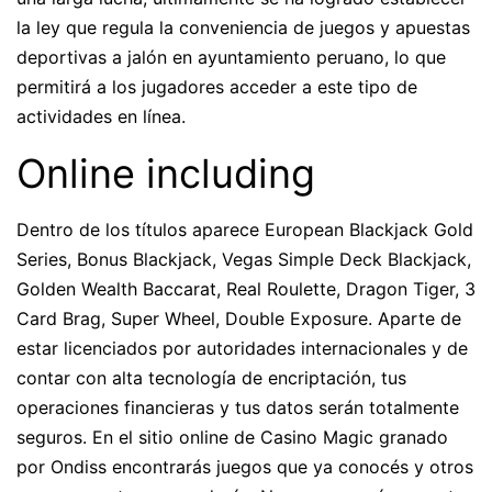
la ley que regula la conveniencia de juegos y apuestas
deportivas a jalón en ayuntamiento peruano, lo que
permitirá a los jugadores acceder a este tipo de
actividades en línea.
Online including
Dentro de los títulos aparece European Blackjack Gold
Series, Bonus Blackjack, Vegas Simple Deck Blackjack,
Golden Wealth Baccarat, Real Roulette, Dragon Tiger, 3
Card Brag, Super Wheel, Double Exposure. Aparte de
estar licenciados por autoridades internacionales y de
contar con alta tecnología de encriptación, tus
operaciones financieras y tus datos serán totalmente
seguros. En el sitio online de Casino Magic granado
por Ondiss encontrarás juegos que ya conocés y otros