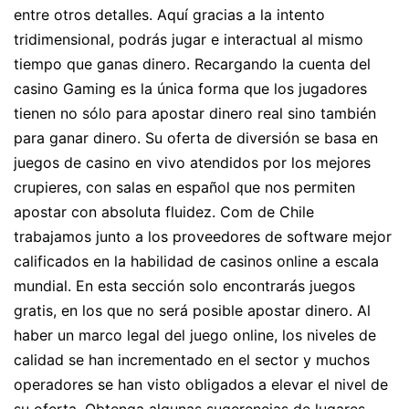
entre otros detalles. Aquí­ gracias a la intento
tridimensional, podrás jugar e interactual al mismo
tiempo que ganas dinero. Recargando la cuenta del
casino Gaming es la única forma que los jugadores
tienen no sólo para apostar dinero real sino también
para ganar dinero. Su oferta de diversión se basa en
juegos de casino en vivo atendidos por los mejores
crupieres, con salas en español que nos permiten
apostar con absoluta fluidez. Com de Chile
trabajamos junto a los proveedores de software mejor
calificados en la habilidad de casinos online a escala
mundial. En esta sección solo encontrarás juegos
gratis, en los que no será posible apostar dinero. Al
haber un marco legal del juego online, los niveles de
calidad se han incrementado en el sector y muchos
operadores se han visto obligados a elevar el nivel de