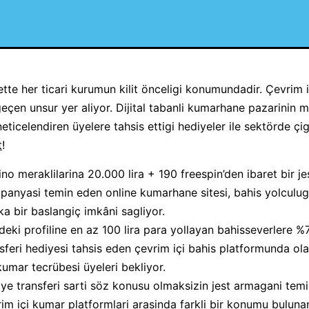
ette her ticari kurumun kilit önceligi konumundadir. Çevrim 
çen unsur yer aliyor. Dijital tabanli kumarhane pazarinin m
neticelendiren üyelere tahsis ettigi hediyeler ile sektörde çi
t
!
no meraklilarina 20.000 lira + 190 freespin’den ibaret bir je
panyasi temin eden online kumarhane sitesi, bahis yolculu
ka bir baslangiç imkâni sagliyor.
deki profiline en az 100 lira para yollayan bahisseverlere %7
sferi hediyesi tahsis eden çevrim içi bahis platformunda ola
kumar tecrübesi üyeleri bekliyor.
ye transferi sarti söz konusu olmaksizin jest armagani tem
im içi kumar platformlari arasinda farkli bir konumu buluna