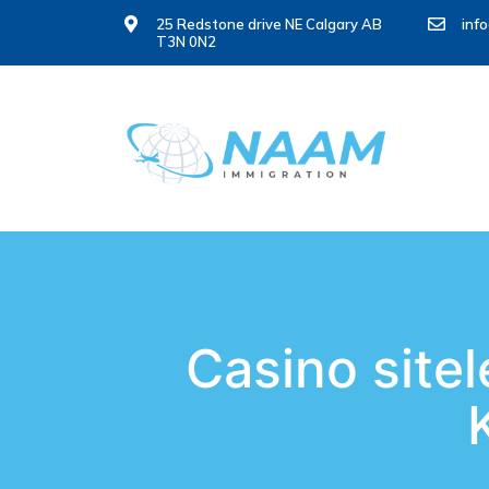
25 Redstone drive NE Calgary AB
inf
T3N 0N2
Casino sitel