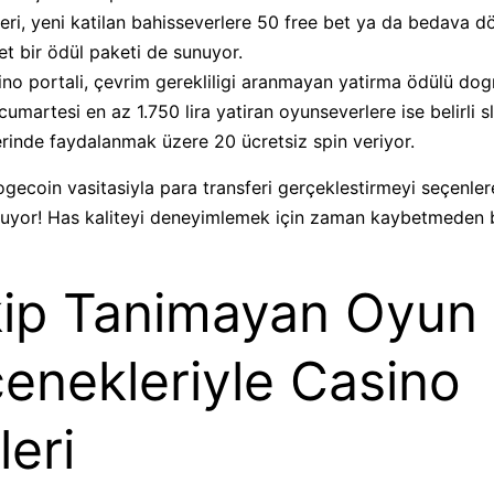
leri, yeni katilan bahisseverlere 50 free bet ya da bedava 
et bir ödül paketi de sunuyor.
no portali, çevrim gerekliligi aranmayan yatirma ödülü dog
cumartesi en az 1.750 lira yatiran oyunseverlere ise belirli s
erinde faydalanmak üzere 20 ücretsiz spin veriyor.
ogecoin vasitasiyla para transferi gerçeklestirmeyi seçenler
kuruyor! Has kaliteyi deneyimlemek için zaman kaybetmeden 
ip Tanimayan Oyun
enekleriyle Casino
leri