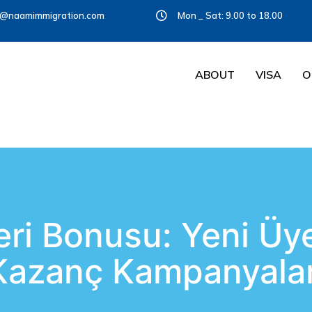
o@naamimmigration.com
Mon _ Sat: 9.00 to 18.00
ABOUT
VISA
O
eri Bonusu: Yeni Üye
Kazanç Kampanyalar