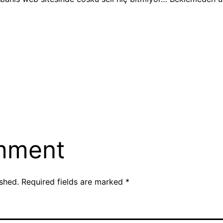
mment
ished.
Required fields are marked
*