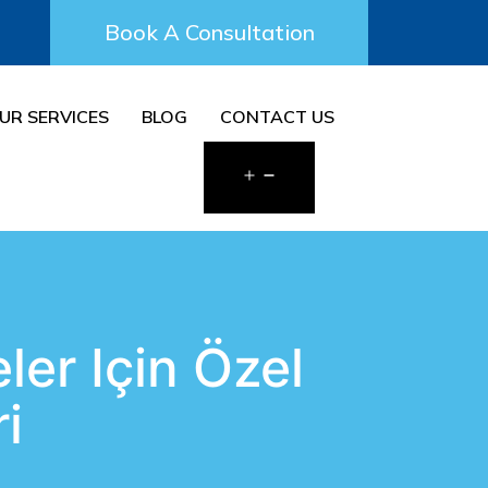
Book A Consultation
UR SERVICES
BLOG
CONTACT US
ler Için Özel
i