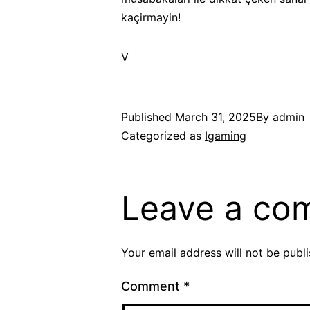
kaçirmayin!
V
Published
March 31, 2025
By
admin
Categorized as
Igaming
Leave a co
Your email address will not be publ
Comment
*