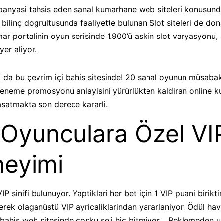
anyasi tahsis eden sanal kumarhane web siteleri konusund
Bu bilinç dogrultusunda faaliyette bulunan Slot siteleri de do
ar portalinin oyun serisinde 1.900’ü askin slot varyasyonu, 4
yer aliyor.
 da bu çevrim içi bahis sitesinde! 20 sanal oyunun müsaba
 deneme promosyonu anlayisini yürürlükten kaldiran online k
satmakta son derece kararli.
t Oyunculara Özel VI
eyimi
 VIP sinifi bulunuyor. Yaptiklari her bet için 1 VIP puani birik
rek olaganüstü VIP ayricaliklarindan yararlaniyor. Ödül hav
bahis web sitesinde cosku seli hiç bitmiyor… Beklemeden ugr