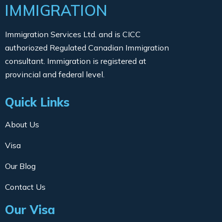
IMMIGRATION
Immigration Services Ltd. and is CICC
authoriozed Regulated Canadian Immigration
consultant. Immigration is registered at
provincial and federal level.
Quick Links
About Us
Visa
Our Blog
Contact Us
Our Visa