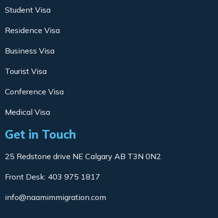
Student Visa
Residence Visa
Business Visa
Tourist Visa
Conference Visa
Medical Visa
Get in Touch
25 Redstone drive NE Calgary AB T3N 0N2
Front Desk: 403 975 1817
info@naamimmigration.com