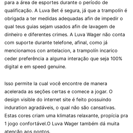
para a área de esportes durante o período de
qualificação. A Luva Bet é segura, já que a trampolín é
obrigada a ter medidas adequadas afin de impedir o
qual teus guias sejam usados afin de lavagem de
dinheiro e diferentes crimes. A Luva Wager não conta
com suporte durante telefone, afinal, como já
mencionamos con antelacion, a trampolín incarico
ceder preferência a alguma interação que seja 100%
digital e em speed genuine.
Isso permite la cual você encontre de manera
acelerada as seções certas e comece a jogar. O
design visible do internet site é feito possuindo
induration agradáveis, o qual não são cansativas.
Estas cores criam uma klimatas relaxante, propícia pra
1 jogo confortável.O Luva Wager também dá muita
atenção aos pontos.