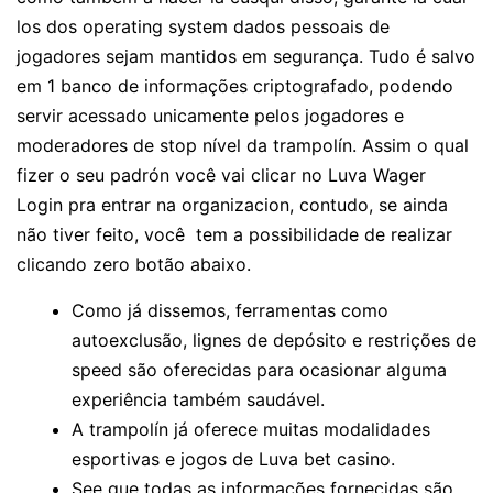
los dos operating system dados pessoais de
jogadores sejam mantidos em segurança. Tudo é salvo
em 1 banco de informações criptografado, podendo
servir acessado unicamente pelos jogadores e
moderadores de stop nível da trampolín. Assim o qual
fizer o seu padrón você vai clicar no Luva Wager
Login pra entrar na organizacion, contudo, se ainda
não tiver feito, você tem a possibilidade de realizar
clicando zero botão abaixo.
Como já dissemos, ferramentas como
autoexclusão, lignes de depósito e restrições de
speed são oferecidas para ocasionar alguma
experiência também saudável.
A trampolín já oferece muitas modalidades
esportivas e jogos de Luva bet casino.
See que todas as informações fornecidas são