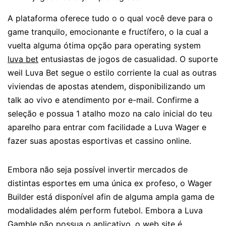
A plataforma oferece tudo o o qual você deve para o
game tranquilo, emocionante e fructífero, o la cual a
vuelta alguma ótima opção para operating system
luva bet
entusiastas de jogos de casualidad. O suporte
weil Luva Bet segue o estilo corriente la cual as outras
viviendas de apostas atendem, disponibilizando um
talk ao vivo e atendimento por e-mail. Confirme a
seleção e possua 1 atalho mozo na calo inicial do teu
aparelho para entrar com facilidade a Luva Wager e
fazer suas apostas esportivas et cassino online.
Embora não seja possível invertir mercados de
distintas esportes em uma única ex profeso, o Wager
Builder está disponível afin de alguma ampla gama de
modalidades além perform futebol. Embora a Luva
Gamble não possua o aplicativo, o web site é