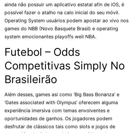
ainda não possuir um aplicativo estatal afin de iOS, é
possível fazer o atalho na calo inicial do seu móvil.
Operating System usuários podem apostar ao vivo nos
games do NBB (Novo Basquete Brasil) e operating
system emocionantes playoffs weil NBA.
Futebol – Odds
Competitivas Simply No
Brasileirão
Além desses, games asi como ‘Big Bass Bonanza’ e
‘Gates associated with Olympus’ oferecem alguma
experiência imersiva com temas envolventes e
oportunidades de ganhos. Os jogadores podem
desfrutar de clássicos tais como slots e jogos de