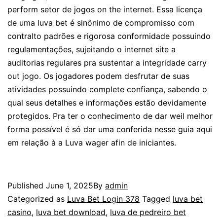
perform setor de jogos on the internet. Essa licença
de uma luva bet é sinônimo de compromisso com
contralto padrões e rigorosa conformidade possuindo
regulamentações, sujeitando o internet site a
auditorias regulares pra sustentar a integridade carry
out jogo. Os jogadores podem desfrutar de suas
atividades possuindo complete confiança, sabendo o
qual seus detalhes e informações estão devidamente
protegidos. Pra ter o conhecimento de dar weil melhor
forma possível é só dar uma conferida nesse guia aqui
em relação à a Luva wager afin de iniciantes.
Published
June 1, 2025
By
admin
Categorized as
Luva Bet Login 378
Tagged
luva bet
casino
,
luva bet download
,
luva de pedreiro bet