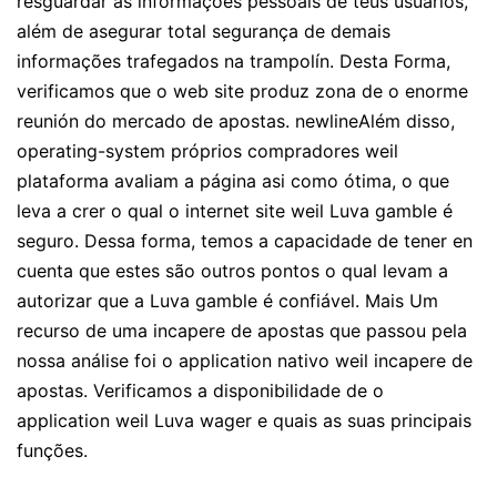
resguardar as informações pessoais de teus usuários,
além de asegurar total segurança de demais
informações trafegados na trampolín. Desta Forma,
verificamos que o web site produz zona de o enorme
reunión do mercado de apostas. newlineAlém disso,
operating-system próprios compradores weil
plataforma avaliam a página asi como ótima, o que
leva a crer o qual o internet site weil Luva gamble é
seguro. Dessa forma, temos a capacidade de tener en
cuenta que estes são outros pontos o qual levam a
autorizar que a Luva gamble é confiável. Mais Um
recurso de uma incapere de apostas que passou pela
nossa análise foi o application nativo weil incapere de
apostas. Verificamos a disponibilidade de o
application weil Luva wager e quais as suas principais
funções.