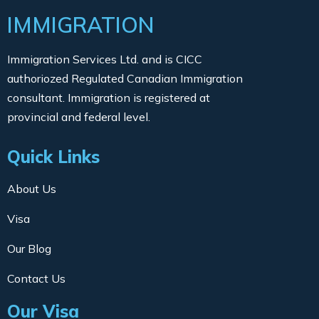
IMMIGRATION
Immigration Services Ltd. and is CICC
authoriozed Regulated Canadian Immigration
consultant. Immigration is registered at
provincial and federal level.
Quick Links
About Us
Visa
Our Blog
Contact Us
Our Visa