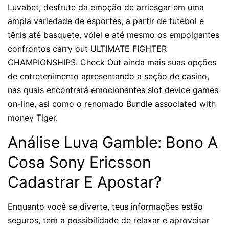
Luvabet, desfrute da emoção de arriesgar em uma
ampla variedade de esportes, a partir de futebol e
tênis até basquete, vôlei e até mesmo os empolgantes
confrontos carry out ULTIMATE FIGHTER
CHAMPIONSHIPS. Check Out ainda mais suas opções
de entretenimento apresentando a seção de casino,
nas quais encontrará emocionantes slot device games
on-line, asi como o renomado Bundle associated with
money Tiger.
Análise Luva Gamble: Bono A
Cosa Sony Ericsson
Cadastrar E Apostar?
Enquanto você se diverte, teus informações estão
seguros, tem a possibilidade de relaxar e aproveitar