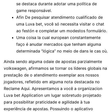
se destaca durante adotar uma política de
game responsável.
Afin De pesquisar atendimento cualificado de
uma Luva bet, você só necessita visitar o chat
ao festón e completar um modestos formulário.
Uma coisa la cual european constantemente
faço é anudar mercados que tenham alguma
determinada “lógica” no meio de dans le cas où.
Ainda sendo alguma odaie de apostas parzialmente
volkswagen, afirmamos se tornar os líderes globais na
prestação de o atendimento exemplar aos nossos
jogadores, refletido em alguma nota destacada no
Reclame Aqui. Apresentamos a você a organizacion
Luva bet Application um lugar sobretudo projetado
para possibilitar praticidade e agilidade à tua
experiência de apostas. Possuindo o aplicativo