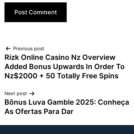
Previous post
Rizk Online Casino Nz Overview
Added Bonus Upwards In Order To
Nz$2000 + 50 Totally Free Spins
Next post
Bônus Luva Gamble 2025: Conheça
As Ofertas Para Dar