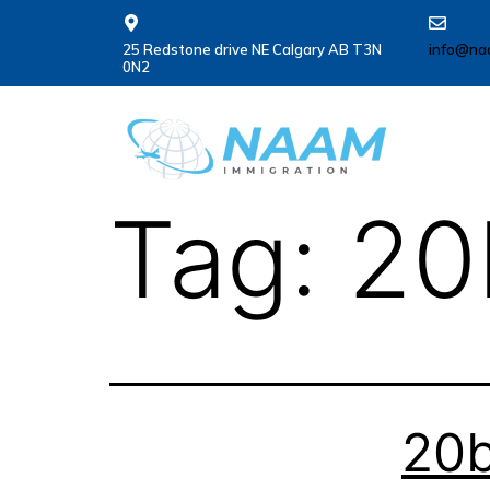
25 Redstone drive NE Calgary AB T3N
info@na
0N2
Tag:
20
20b