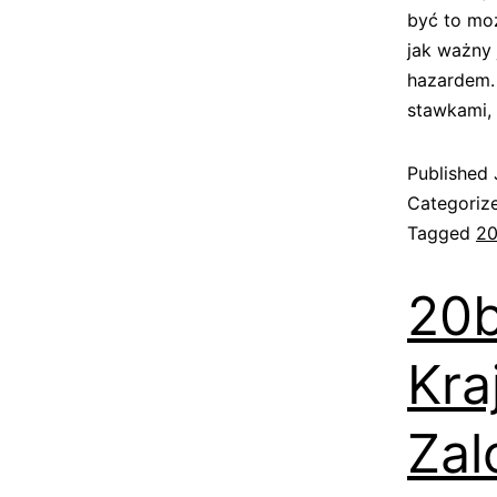
być to moż
jak ważny 
hazardem. 
stawkami,
Published
Categoriz
Tagged
20
20b
Kra
Zal