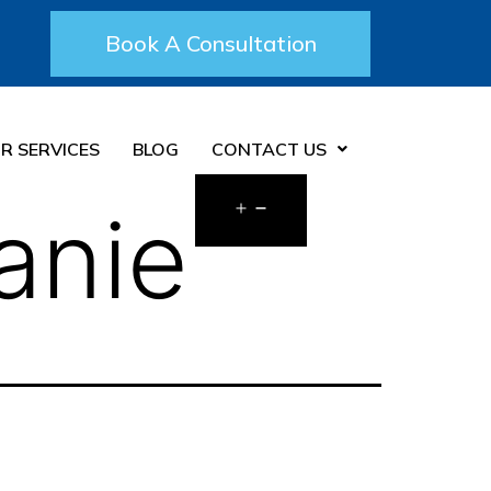
Book A Consultation
R SERVICES
BLOG
CONTACT US
anie