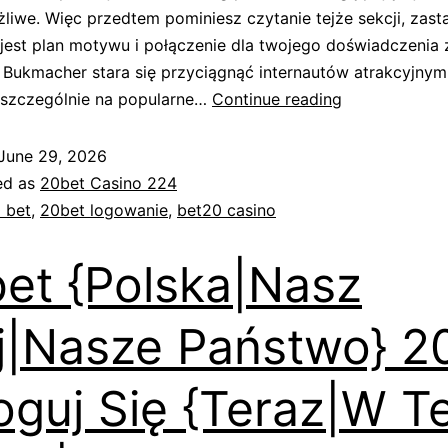
liwe. Więc przedtem pominiesz czytanie tejże sekcji, zast
jest plan motywu i połączenie dla twojego doświadczenia 
Bukmacher stara się przyciągnąć internautów atrakcyjnym
 szczególnie na popularne…
Continue reading
June 29, 2026
ed as
20bet Casino 224
 bet
,
20bet logowanie
,
bet20 casino
et {Polska|Nasz
j|Nasze Państwo} 2
oguj Się {Teraz|W Te