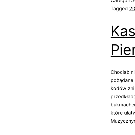
Categoriz
Tagged
20
Kas
Pie
Chociaż n
pożądane 
kodów zni
przedkład
bukmacher
które ułat
Muzyczn