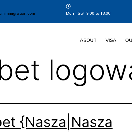
amimmigration.com
Mon _ Sat: 9.00 to 18.00
ABOUT
VISA
OU
bet logow
et {Nasza|Nasza