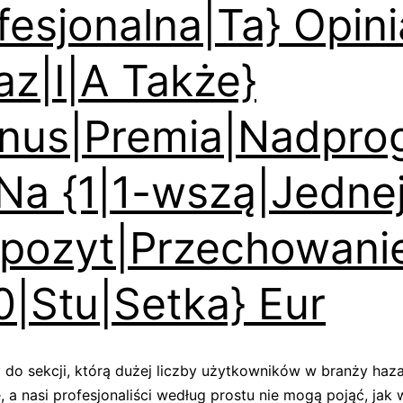
fesjonalna|Ta} Opini
az|I|A Także}
nus|Premia|Nadpro
Na {1|1-wszą|Jednej
pozyt|Przechowani
0|Stu|Setka} Eur
 do sekcji, którą dużej liczby użytkowników w branży haz
, a nasi profesjonaliści według prostu nie mogą pojąć, jak 