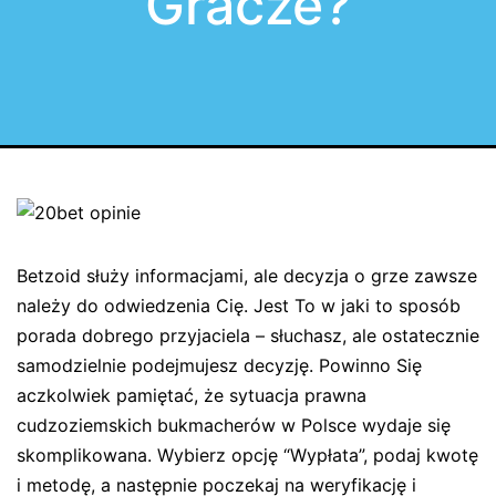
Gracze?
Betzoid służy informacjami, ale decyzja o grze zawsze
należy do odwiedzenia Cię. Jest To w jaki to sposób
porada dobrego przyjaciela – słuchasz, ale ostatecznie
samodzielnie podejmujesz decyzję. Powinno Się
aczkolwiek pamiętać, że sytuacja prawna
cudzoziemskich bukmacherów w Polsce wydaje się
skomplikowana. Wybierz opcję “Wypłata”, podaj kwotę
i metodę, a następnie poczekaj na weryfikację i