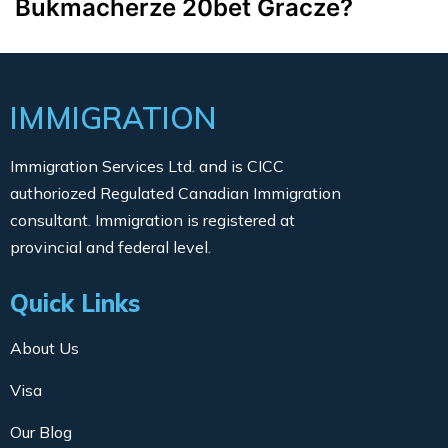
Bukmacherze 20bet Gracze?
IMMIGRATION
Immigration Services Ltd. and is CICC
authoriozed Regulated Canadian Immigration
consultant. Immigration is registered at
provincial and federal level.
Quick Links
About Us
Visa
Our Blog