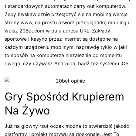
t standardowych automatach carry out komputerów.
Żeby błyskawicznie przełączyć się na mobilną wersję
strony www, na prostu otwórz przeglądarkę mobilną i
wpisz 20Bet.com w polu adresu URL. Zakłady
sportowe i kasyno przez internet są dostępne na
każdym urządzeniu mobilnym, naprawdę tyklo w jaki
to sposób na komputerze niezależnie od momentu
owego, czy używasz Androida, bądź też systemu iOS.
Gry Spośród Krupierem
Na Żywo
Już na główny rzut oczek można to stwierdzić jakość
platformy i projekt motywu są doskonałe. Jest To