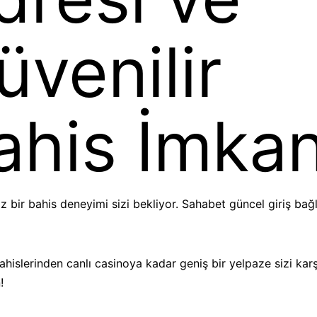
üvenilir
ahis İmkan
 bir bahis deneyimi sizi bekliyor. Sahabet güncel giriş bağlan
islerinden canlı casinoya kadar geniş bir yelpaze sizi karşı
!