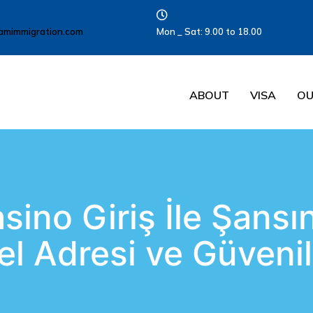
amimmigration.com
Mon _ Sat: 9.00 to 18.00
ABOUT
VISA
OU
ino Giriş İle Şansı
l Adresi ve Güvenili