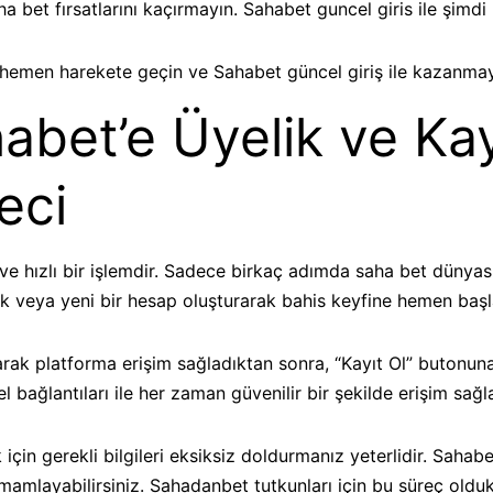
bet fırsatlarını kaçırmayın. Sahabet guncel giris ile şimdi b
 hemen harekete geçin ve Sahabet güncel giriş ile kazanmay
abet’e Üyelik ve Kay
eci
 hızlı bir işlemdir. Sadece birkaç adımda saha bet dünyasın
rak veya yeni bir hesap oluşturarak bahis keyfine hemen başla
arak platforma erişim sağladıktan sonra, “Kayıt Ol” butonun
l bağlantıları ile her zaman güvenilir bir şekilde erişim sağla
in gerekli bilgileri eksiksiz doldurmanız yeterlidir. Sahabe
tamamlayabilirsiniz. Sahadanbet tutkunları için bu süreç oldu