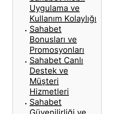
Uygulama ve
Kullanım Kolaylığı
Sahabet
Bonusları ve
Promosyonları
Sahabet Canlı
Destek ve
Müşteri
Hizmetleri
Sahabet
Güvenilirliği ve