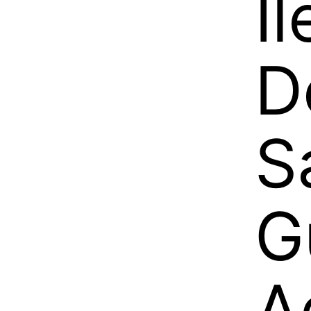
İ
D
S
G
A