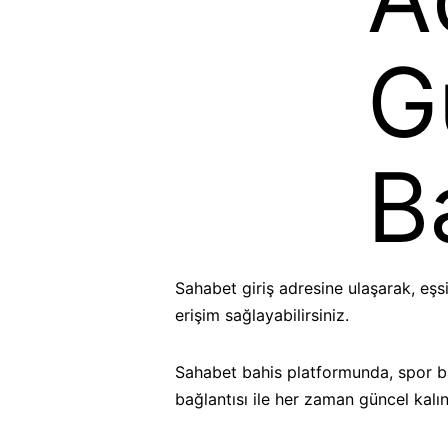
G
B
Sahabet giriş adresine ulaşarak, eşsiz
erişim sağlayabilirsiniz.
Sahabet bahis platformunda, spor bah
bağlantısı ile her zaman güncel kalın