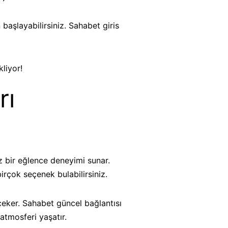
aşlayabilirsiniz. Sahabet giris
liyor!
rı
iz bir eğlence deneyimi sunar.
irçok seçenek bulabilirsiniz.
 çeker. Sahabet güncel bağlantısı
atmosferi yaşatır.