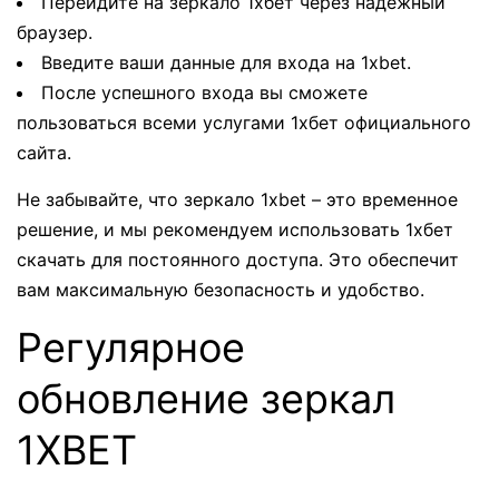
Перейдите на зеркало 1хбет через надежный
браузер.
Введите ваши данные для входа на 1xbet.
После успешного входа вы сможете
пользоваться всеми услугами 1хбет официального
сайта.
Не забывайте, что зеркало 1xbet – это временное
решение, и мы рекомендуем использовать 1хбет
скачать для постоянного доступа. Это обеспечит
вам максимальную безопасность и удобство.
Регулярное
обновление зеркал
1XBET