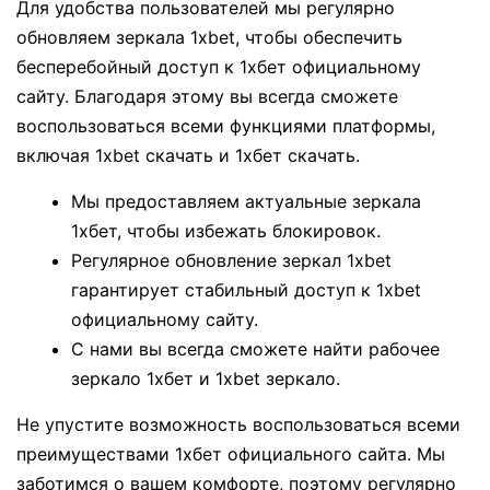
Для удобства пользователей мы регулярно
обновляем зеркала 1xbet, чтобы обеспечить
бесперебойный доступ к 1хбет официальному
сайту. Благодаря этому вы всегда сможете
воспользоваться всеми функциями платформы,
включая 1xbet скачать и 1хбет скачать.
Мы предоставляем актуальные зеркала
1хбет, чтобы избежать блокировок.
Регулярное обновление зеркал 1xbet
гарантирует стабильный доступ к 1xbet
официальному сайту.
С нами вы всегда сможете найти рабочее
зеркало 1хбет и 1xbet зеркало.
Не упустите возможность воспользоваться всеми
преимуществами 1хбет официального сайта. Мы
заботимся о вашем комфорте, поэтому регулярно