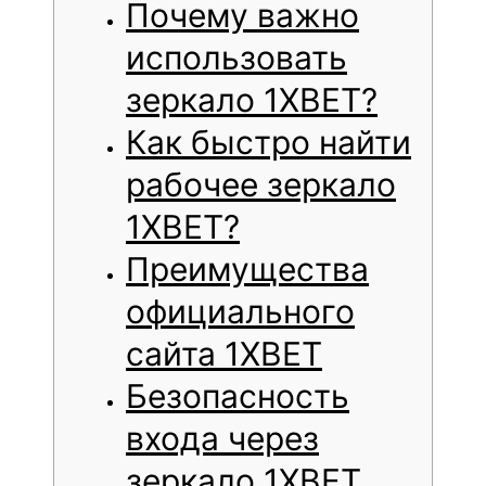
Почему важно
использовать
зеркало 1XBET?
Как быстро найти
рабочее зеркало
1XBET?
Преимущества
официального
сайта 1XBET
Безопасность
входа через
зеркало 1XBET