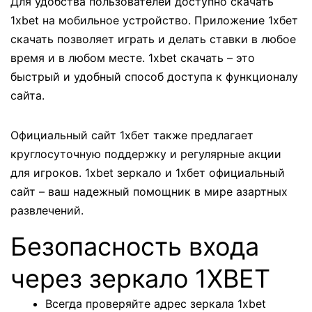
Для удобства пользователей доступно скачать
1xbet на мобильное устройство. Приложение 1хбет
скачать позволяет играть и делать ставки в любое
время и в любом месте. 1xbet скачать – это
быстрый и удобный способ доступа к функционалу
сайта.
Официальный сайт 1хбет также предлагает
круглосуточную поддержку и регулярные акции
для игроков. 1xbet зеркало и 1хбет официальный
сайт – ваш надежный помощник в мире азартных
развлечений.
Безопасность входа
через зеркало 1XBET
Всегда проверяйте адрес зеркала 1xbet