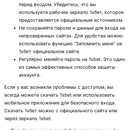
перед входом. Убедитесь, что вы
используете рабочее зеркало 1хбет, которое
предоставляется официальным источником.
Не сохраняйте пароли и данные для входа на
непроверенных сайтах. Для удобства можно
использовать функцию “Запомнить меня” на
1хбет официальном сайте.
Регулярно меняйте пароль на 1xbet. Это один
из самых эффективных способов защиты
аккаунта.
Если у вас возникли проблемы с доступом, вы
всегда можете скачать 1xbet или использовать
мобильное приложение для безопасного входа.
Скачать 1хбет можно с официального сайта или
через зеркало 1xbet.