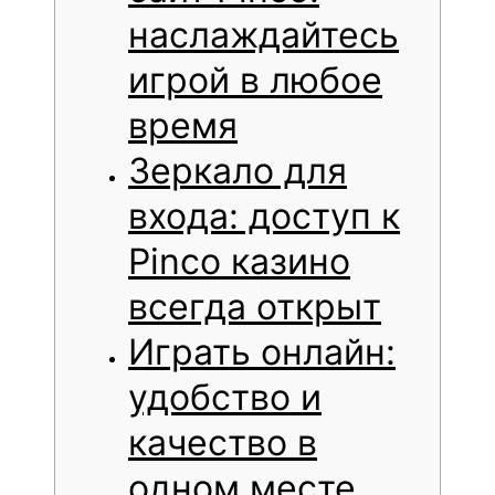
наслаждайтесь
игрой в любое
время
Зеркало для
входа: доступ к
Pinco казино
всегда открыт
Играть онлайн:
удобство и
качество в
одном месте