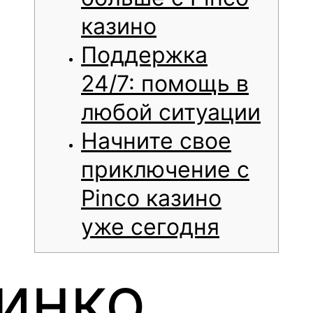
казино
Поддержка
24/7: помощь в
любой ситуации
Начните свое
приключение с
Pinco казино
уже сегодня
инко