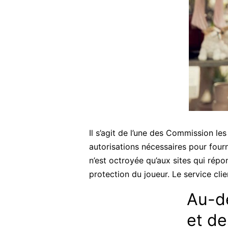
Il s’agit de l’une des Commission les
autorisations nécessaires pour fourn
n’est octroyée qu’aux sites qui rép
protection du joueur. Le service cl
Au-d
et de