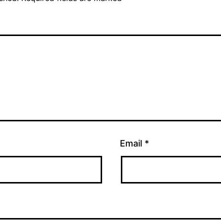
Email
*