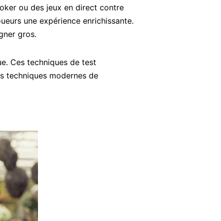
oker ou des jeux en direct contre
oueurs une expérience enrichissante.
gner gros.
ue. Ces techniques de test
 des techniques modernes de