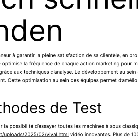
inden
ur à garantir la pleine satisfaction de sa clientèle, en prop
se optimise la fréquence de chaque action marketing pour max
râce aux techniques d’analyse. Le développement au sein de
 Cette optimisation au sein des équipes permet d’améliore
hodes de Test
r la possibilité d’essayer toutes les machines à sous class
nt/uploads/2025/02/vival.html
vidéo innovantes. Plus de 10