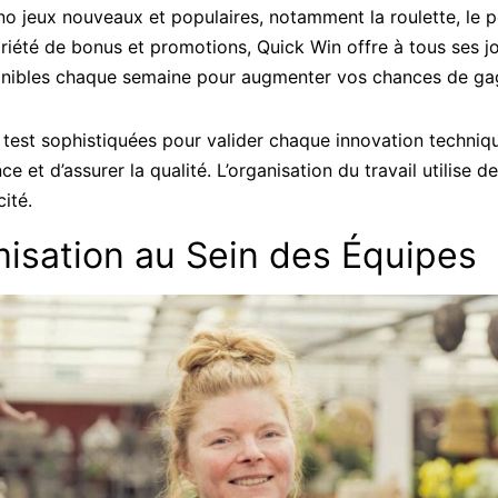
o jeux nouveaux et populaires, notamment la roulette, le p
ariété de bonus et promotions, Quick Win offre à tous ses j
ponibles chaque semaine pour augmenter vos chances de ga
e test sophistiquées pour valider chaque innovation techniq
e et d’assurer la qualité. L’organisation du travail utilise
cité.
isation au Sein des Équipes