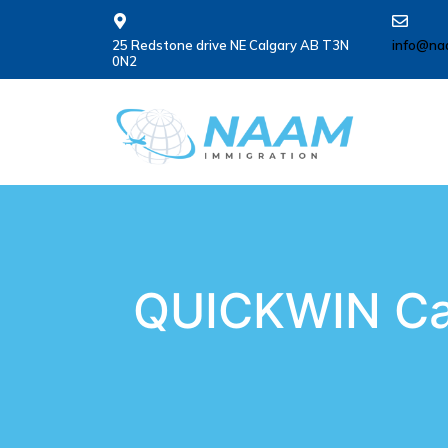
25 Redstone drive NE Calgary AB T3N
info@na
0N2
QUICKWIN Cas