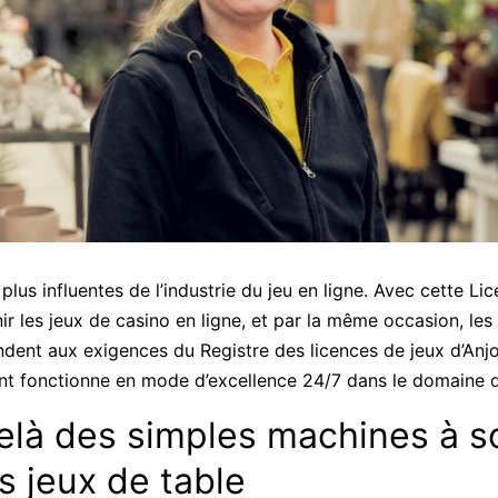
 plus influentes de l’industrie du jeu en ligne. Avec cette Lic
ir les jeux de casino en ligne, et par la même occasion, les 
ondent aux exigences du Registre des licences de jeux d’Anj
ient fonctionne en mode d’excellence 24/7 dans le domaine
elà des simples machines à s
s jeux de table