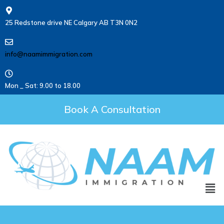
25 Redstone drive NE Calgary AB T3N 0N2
info@naamimmigration.com
Mon _ Sat: 9.00 to 18.00
Book A Consultation