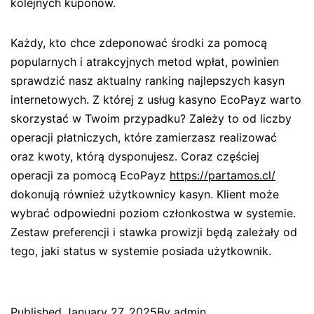
kolejnych kuponów.
Każdy, kto chce zdeponować środki za pomocą
popularnych i atrakcyjnych metod wpłat, powinien
sprawdzić nasz aktualny ranking najlepszych kasyn
internetowych. Z której z usług kasyno EcoPayz warto
skorzystać w Twoim przypadku? Zależy to od liczby
operacji płatniczych, które zamierzasz realizować
oraz kwoty, którą dysponujesz. Coraz częściej
operacji za pomocą EcoPayz
https://partamos.cl/
dokonują również użytkownicy kasyn. Klient może
wybrać odpowiedni poziom członkostwa w systemie.
Zestaw preferencji i stawka prowizji będą zależały od
tego, jaki status w systemie posiada użytkownik.
Published
January 27, 2025
By
admin