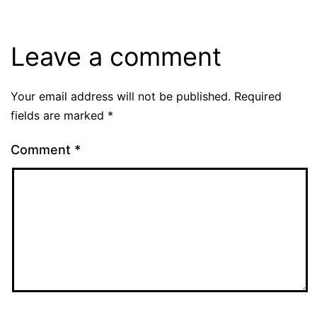
Leave a comment
Your email address will not be published.
Required
fields are marked
*
Comment
*