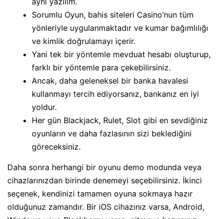
aynı yazılım.
Sorumlu Oyun, bahis siteleri Casino’nun tüm
yönleriyle uygulanmaktadır ve kumar bağımlılığı
ve kimlik doğrulamayı içerir.
Yani tek bir yöntemle mevduat hesabı oluşturup,
farklı bir yöntemle para çekebilirsiniz.
Ancak, daha geleneksel bir banka havalesi
kullanmayı tercih ediyorsanız, bankanız en iyi
yoldur.
Her gün Blackjack, Rulet, Slot gibi en sevdiğiniz
oyunların ve daha fazlasının sizi beklediğini
göreceksiniz.
Daha sonra herhangi bir oyunu demo modunda veya
cihazlarınızdan birinde denemeyi seçebilirsiniz. İkinci
seçenek, kendinizi tamamen oyuna sokmaya hazır
olduğunuz zamandır. Bir iOS cihazınız varsa, Android,