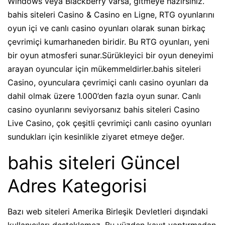
Windows veya Blackberry varsa, gitmeye hazırsınız.
bahis siteleri Casino & Casino en Ligne, RTG oyunlarını
oyun içi ve canlı casino oyunları olarak sunan birkaç
çevrimiçi kumarhaneden biridir. Bu RTG oyunları, yeni
bir oyun atmosferi sunar.Sürükleyici bir oyun deneyimi
arayan oyuncular için mükemmeldirler.bahis siteleri
Casino, oyunculara çevrimiçi canlı casino oyunları da
dahil olmak üzere 1.000’den fazla oyun sunar. Canlı
casino oyunlarını seviyorsanız bahis siteleri Casino
Live Casino, çok çeşitli çevrimiçi canlı casino oyunları
sundukları için kesinlikle ziyaret etmeye değer.
bahis siteleri Güncel
Adres Kategorisi
Bazı web siteleri Amerika Birleşik Devletleri dışındaki