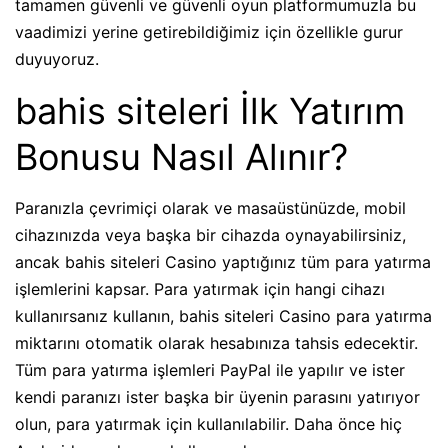
tamamen güvenli ve güvenli oyun platformumuzla bu
vaadimizi yerine getirebildiğimiz için özellikle gurur
duyuyoruz.
bahis siteleri İlk Yatırım
Bonusu Nasıl Alınır?
Paranızla çevrimiçi olarak ve masaüstünüzde, mobil
cihazınızda veya başka bir cihazda oynayabilirsiniz,
ancak bahis siteleri Casino yaptığınız tüm para yatırma
işlemlerini kapsar. Para yatırmak için hangi cihazı
kullanırsanız kullanın, bahis siteleri Casino para yatırma
miktarını otomatik olarak hesabınıza tahsis edecektir.
Tüm para yatırma işlemleri PayPal ile yapılır ve ister
kendi paranızı ister başka bir üyenin parasını yatırıyor
olun, para yatırmak için kullanılabilir. Daha önce hiç