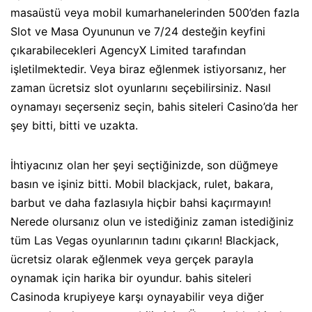
masaüstü veya mobil kumarhanelerinden 500’den fazla
Slot ve Masa Oyununun ve 7/24 desteğin keyfini
çıkarabilecekleri AgencyX Limited tarafından
işletilmektedir. Veya biraz eğlenmek istiyorsanız, her
zaman ücretsiz slot oyunlarını seçebilirsiniz. Nasıl
oynamayı seçerseniz seçin, bahis siteleri Casino’da her
şey bitti, bitti ve uzakta.
İhtiyacınız olan her şeyi seçtiğinizde, son düğmeye
basın ve işiniz bitti. Mobil blackjack, rulet, bakara,
barbut ve daha fazlasıyla hiçbir bahsi kaçırmayın!
Nerede olursanız olun ve istediğiniz zaman istediğiniz
tüm Las Vegas oyunlarının tadını çıkarın! Blackjack,
ücretsiz olarak eğlenmek veya gerçek parayla
oynamak için harika bir oyundur. bahis siteleri
Casinoda krupiyeye karşı oynayabilir veya diğer