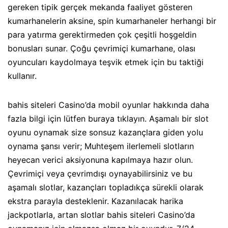
gereken tipik gerçek mekanda faaliyet gösteren
kumarhanelerin aksine, spin kumarhaneler herhangi bir
para yatırma gerektirmeden çok çeşitli hoşgeldin
bonusları sunar. Çoğu çevrimiçi kumarhane, olası
oyuncuları kaydolmaya teşvik etmek için bu taktiği
kullanır.
bahis siteleri Casino’da mobil oyunlar hakkında daha
fazla bilgi için lütfen buraya tıklayın. Aşamalı bir slot
oyunu oynamak size sonsuz kazançlara giden yolu
oynama şansı verir; Muhteşem ilerlemeli slotların
heyecan verici aksiyonuna kapılmaya hazır olun.
Çevrimiçi veya çevrimdışı oynayabilirsiniz ve bu
aşamalı slotlar, kazançları topladıkça sürekli olarak
ekstra parayla desteklenir. Kazanılacak harika
jackpotlarla, artan slotlar bahis siteleri Casino’da