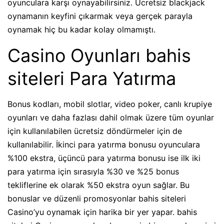
oyunculara karşı oynayabilirsiniz. Ücretsiz blackjack
oynamanın keyfini çıkarmak veya gerçek parayla
oynamak hiç bu kadar kolay olmamıştı.
Casino Oyunları bahis
siteleri Para Yatırma
Bonus kodları, mobil slotlar, video poker, canlı krupiye
oyunları ve daha fazlası dahil olmak üzere tüm oyunlar
için kullanılabilen ücretsiz döndürmeler için de
kullanılabilir. İkinci para yatırma bonusu oyunculara
%100 ekstra, üçüncü para yatırma bonusu ise ilk iki
para yatırma için sırasıyla %30 ve %25 bonus
tekliflerine ek olarak %50 ekstra oyun sağlar. Bu
bonuslar ve düzenli promosyonlar bahis siteleri
Casino’yu oynamak için harika bir yer yapar. bahis