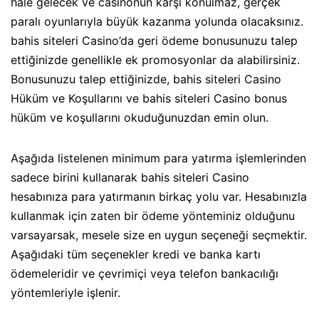
hale gelecek ve casinonun karşı konulmaz, gerçek
paralı oyunlarıyla büyük kazanma yolunda olacaksınız.
bahis siteleri Casino’da geri ödeme bonusunuzu talep
ettiğinizde genellikle ek promosyonlar da alabilirsiniz.
Bonusunuzu talep ettiğinizde, bahis siteleri Casino
Hüküm ve Koşullarını ve bahis siteleri Casino bonus
hüküm ve koşullarını okuduğunuzdan emin olun.
Aşağıda listelenen minimum para yatırma işlemlerinden
sadece birini kullanarak bahis siteleri Casino
hesabınıza para yatırmanın birkaç yolu var. Hesabınızla
kullanmak için zaten bir ödeme yönteminiz olduğunu
varsayarsak, mesele size en uygun seçeneği seçmektir.
Aşağıdaki tüm seçenekler kredi ve banka kartı
ödemeleridir ve çevrimiçi veya telefon bankacılığı
yöntemleriyle işlenir.