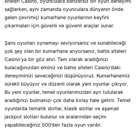
siteleri Casino, oyunculara benzersiz bir oyun deneyimi
sağlarken, aynı zamanda oyunculara dünyanın önde
gelen çevrimiçi kumarhane oyunlarının keyfini
çıkarmaları için güvenli ve güvenli araçlar sunar.
Şans oyunları oynamayı seviyorsanız ve sunabileceği
çok şey olan bir kumarhane arıyorsanız, bahis siteleri
Casino’ya bir göz atın. Tam olarak aradığınızı
bulacağınızdan eminiz ve bahis siteleri Casino’daki
deneyiminizi seveceğinizi düşünüyoruz. Kumarhanemiz
sürekli büyüyor ve düzenli olarak yeni oyunlar çıkıyor.
Bu yeni oyunlar, temel oyunlarımızdan ayrı tutularak
aradığınızı bulmanızı çok daha kolay hale getirir. Temel
oyunlarda tematik slotlar, klasik slotlar ve aşamalı
jackpot slotları bulunur ve aralarından seçim
yapabileceğiniz 500’den fazla oyun vardır.