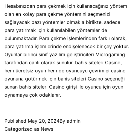
Hesabınızdan para çekmek için kullanacağınız yöntem
olan en kolay para çekme yöntemini seçmenizi
sağlayacak bazı yöntemler olmakla birlikte, sadece
para yatırmak için kullanılabilen yöntemler de
bulunmaktadır. Para çekme işlemlerinden farklı olarak,
para yatırma işlemlerinde endişelenecek bir şey yoktur.
Oyunlar birinci sınıf yazılım geliştiricileri Microgaming
tarafından canlı olarak sunulur. bahis siteleri Casino,
hem ücretsiz oyun hem de oyuncuyu çevrimiçi casino
oyununa götürmek için bahis siteleri Casino seçeneği
sunan bahis siteleri Casino girişi ile oyuncu için oyun
oynamaya çok odaklanır.
Published
May 20, 2024
By
admin
Categorized as
News