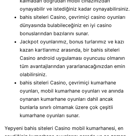
kalmadan doğrudan mobil cihazınızdan
oynayabilir ve istediğiniz kadar oynayabilirsiniz.
bahis siteleri Casino, çevrimiçi casino oyunları
dünyasında bulabileceğiniz en iyi casino
bonuslarından bazılarını sunar.
Jackpot oyunlarımız, bonus turlarımız ve kazı
kazan kartlarımız arasında, bir bahis siteleri
Casino android uygulaması oyuncusu olmanın
tüm avantajlarından yararlanacağınızdan emin
olabilirsiniz.
bahis siteleri Casino, çevrimiçi kumarhane
oyunları, mobil kumarhane oyunları ve anında
oynanan kumarhane oyunları dahil ancak
bunlarla sınırlı olmamak üzere çok çeşitli
kumarhane oyunları sunar.
Yepyeni bahis siteleri Casino mobil kumarhanesi, en