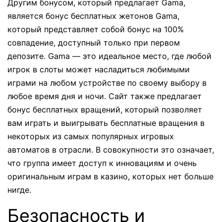
Другим бонусом, который предлагает Gama,
является бонус бесплатных жетонов Gama,
который представляет собой бонус на 100%
совпадение, доступный только при первом
депозите. Gama — это идеальное место, где любой
игрок в слоты может насладиться любимыми
играми на любом устройстве по своему выбору в
любое время дня и ночи. Сайт также предлагает
бонус бесплатных вращений, который позволяет
вам играть и выигрывать бесплатные вращения в
некоторых из самых популярных игровых
автоматов в отрасли. В совокупности это означает,
что группа имеет доступ к инновациям и очень
оригинальным играм в казино, которых нет больше
нигде.
Безопасность и