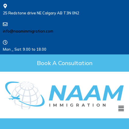
25 Redstone drive NE Calgary AB T3N 0N2
info@naamimmigration.com
Mon _ Sat: 9.00 to 18.00
Book A Consultation