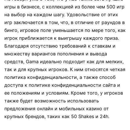
игры в бизнесе, с коллекцией из более чем 500 игр
на выбор на каждом шагу. Удовольствие от этих
игр заключается в том, что, в отличие от раундов в
бинго, игровое поле уменьшается по мере того, как
игрок приближается к выигрышу каждого приза.
Благодаря отсутствию требований к ставкам и
множеству вариантов пополнения и вывода
средств, Gama идеально подходит как для мелких,
так и для крупных игроков. К ним относятся четкая
политика конфиденциальности, а также способ
доступа к политике конфиденциальности сайта и
ее положениям и условиям. Кроме того, у игроков
также будет возможность использовать
предложения онлайн и мобильных казино от
крупных брендов, таких как 50 Shakes и 24h.