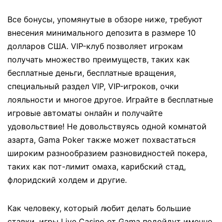
Все бонусы, упомянутые в обзоре ниже, требуют
внесения минимального депозита в размере 10
долларов США. VIP-клуб позволяет игрокам
получать множество преимуществ, таких как
бесплатные деньги, бесплатные вращения,
специальный раздел VIP, VIP-игроков, очки
лояльности и многое другое. Играйте в бесплатные
игровые автоматы онлайн и получайте
удовольствие! Не довольствуясь одной комнатой
азарта, Gama Poker также может похвастаться
широким разнообразием разновидностей покера,
таких как пот-лимит омаха, карибский стад,
флоридский холдем и другие.
Как человеку, который любит делать большие
ставки, игры Live Casino от Gama подойдут именно