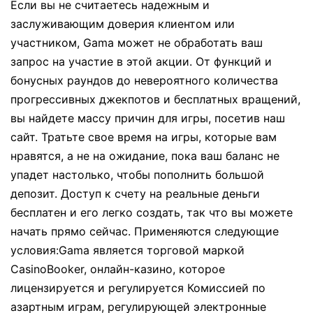
Если вы не считаетесь надежным и
заслуживающим доверия клиентом или
участником, Gama может не обработать ваш
запрос на участие в этой акции. От функций и
бонусных раундов до невероятного количества
прогрессивных джекпотов и бесплатных вращений,
вы найдете массу причин для игры, посетив наш
сайт. Тратьте свое время на игры, которые вам
нравятся, а не на ожидание, пока ваш баланс не
упадет настолько, чтобы пополнить большой
депозит. Доступ к счету на реальные деньги
бесплатен и его легко создать, так что вы можете
начать прямо сейчас. Применяются следующие
условия:Gama является торговой маркой
CasinoBooker, онлайн-казино, которое
лицензируется и регулируется Комиссией по
азартным играм, регулирующей электронные