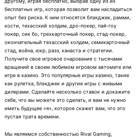
другому, играя бесплатно, выбрав одну из их
бесплатных игр, которая позволит вам насладиться
опыт без риска. К ним относятся блэкджек, рамми,
кости, техасский холдем, дро-покер, пай-гоу
покер, сик бо, трехкарточный покер, стад-покер,
окончательный техасский холдем, семикарточный
стад, война, юкр, разз, канаста и стратегии.
Получите свое игровое очарование с тысячами
вращений в своем любимом игровом автомате или
игре в казино. Это популярные игры казино, такие
как рулетка, блэкджек и другие игры с живыми
дилерами. Сделайте несколько ставок и докажите
себе, что вы можете это сделать, и вам не нужно
иметь будущее «я», которое скажет вам, что это
пустая трата времени.
Мы являемся собственностью Rival Gaming,