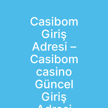
Casibom
Giriş
Adresi –
Casibom
casino
Güncel
Giriş