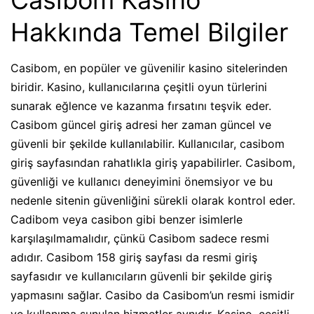
Casibom Kasino
Hakkında Temel Bilgiler
Casibom, en popüler ve güvenilir kasino sitelerinden
biridir. Kasino, kullanıcılarına çeşitli oyun türlerini
sunarak eğlence ve kazanma fırsatını teşvik eder.
Casibom güncel giriş adresi her zaman güncel ve
güvenli bir şekilde kullanılabilir. Kullanıcılar, casibom
giriş sayfasından rahatlıkla giriş yapabilirler. Casibom,
güvenliği ve kullanıcı deneyimini önemsiyor ve bu
nedenle sitenin güvenliğini sürekli olarak kontrol eder.
Cadibom veya casibon gibi benzer isimlerle
karşılaşılmamalıdır, çünkü Casibom sadece resmi
adıdır. Casibom 158 giriş sayfası da resmi giriş
sayfasıdır ve kullanıcıların güvenli bir şekilde giriş
yapmasını sağlar. Casibo da Casibom’un resmi ismidir