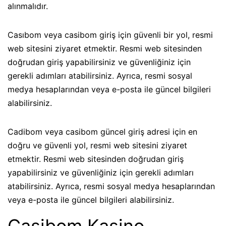
alınmalıdır.
Casıbom veya casibom giriş için güvenli bir yol, resmi
web sitesini ziyaret etmektir. Resmi web sitesinden
doğrudan giriş yapabilirsiniz ve güvenliğiniz için
gerekli adımları atabilirsiniz. Ayrıca, resmi sosyal
medya hesaplarından veya e-posta ile güncel bilgileri
alabilirsiniz.
Cadibom veya casibom güncel giriş adresi için en
doğru ve güvenli yol, resmi web sitesini ziyaret
etmektir. Resmi web sitesinden doğrudan giriş
yapabilirsiniz ve güvenliğiniz için gerekli adımları
atabilirsiniz. Ayrıca, resmi sosyal medya hesaplarından
veya e-posta ile güncel bilgileri alabilirsiniz.