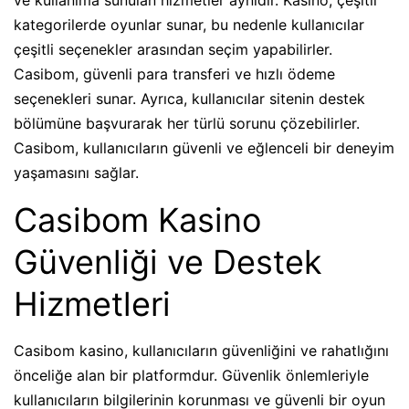
ve kullanıma sunulan hizmetler aynıdır. Kasino, çeşitli
kategorilerde oyunlar sunar, bu nedenle kullanıcılar
çeşitli seçenekler arasından seçim yapabilirler.
Casibom, güvenli para transferi ve hızlı ödeme
seçenekleri sunar. Ayrıca, kullanıcılar sitenin destek
bölümüne başvurarak her türlü sorunu çözebilirler.
Casibom, kullanıcıların güvenli ve eğlenceli bir deneyim
yaşamasını sağlar.
Casibom Kasino
Güvenliği ve Destek
Hizmetleri
Casibom kasino, kullanıcıların güvenliğini ve rahatlığını
önceliğe alan bir platformdur. Güvenlik önlemleriyle
kullanıcıların bilgilerinin korunması ve güvenli bir oyun