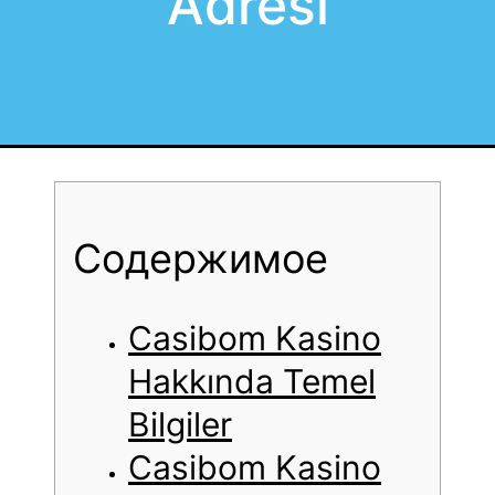
Adresi
Содержимое
Casibom Kasino
Hakkında Temel
Bilgiler
Casibom Kasino