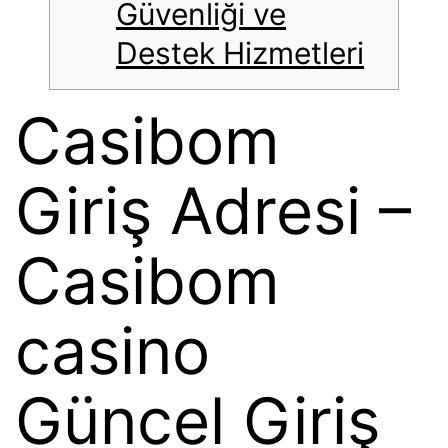
Güvenliği ve
Destek Hizmetleri
Casibom
Giriş Adresi –
Casibom
casino
Güncel Giriş