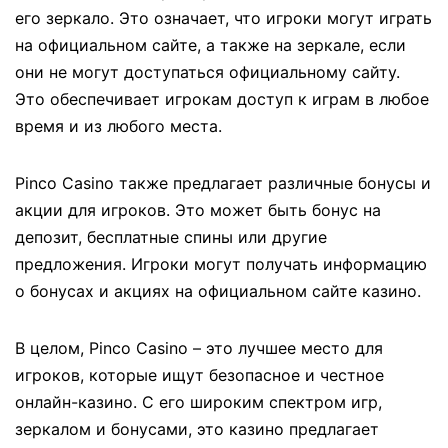
его зеркало. Это означает, что игроки могут играть
на официальном сайте, а также на зеркале, если
они не могут доступаться официальному сайту.
Это обеспечивает игрокам доступ к играм в любое
время и из любого места.
Pinco Casino также предлагает различные бонусы и
акции для игроков. Это может быть бонус на
депозит, бесплатные спины или другие
предложения. Игроки могут получать информацию
о бонусах и акциях на официальном сайте казино.
В целом, Pinco Casino – это лучшее место для
игроков, которые ищут безопасное и честное
онлайн-казино. С его широким спектром игр,
зеркалом и бонусами, это казино предлагает