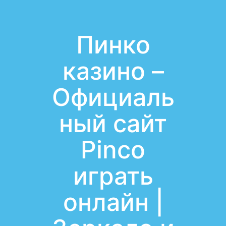
Пинко
казино –
Официаль
ный сайт
Pinco
играть
онлайн |