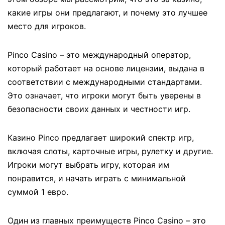
какие игры они предлагают, и почему это лучшее
место для игроков.
Pinco Casino – это международный оператор,
который работает на основе лицензии, выдана в
соответствии с международными стандартами.
Это означает, что игроки могут быть уверены в
безопасности своих данных и честности игр.
Казино Pinco предлагает широкий спектр игр,
включая слоты, карточные игры, рулетку и другие.
Игроки могут выбрать игру, которая им
понравится, и начать играть с минимальной
суммой 1 евро.
Один из главных преимуществ Pinco Casino – это