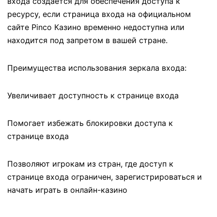
входа создается для обеспечения доступа к
ресурсу, если страница входа на официальном
сайте Pinco Казино временно недоступна или
находится под запретом в вашей стране.
Преимущества использования зеркала входа:
Увеличивает доступность к странице входа
Помогает избежать блокировки доступа к
странице входа
Позволяют игрокам из стран, где доступ к
странице входа ограничен, зарегистрироваться и
начать играть в онлайн-казино