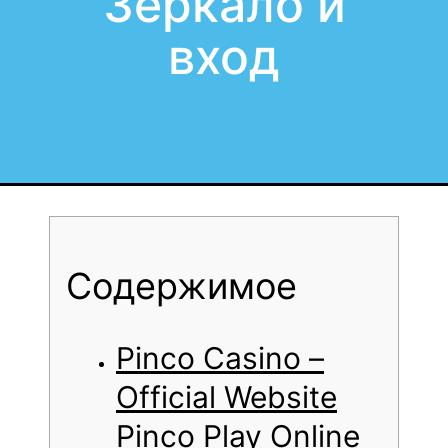
Зеркало и
вход
Содержимое
Pinco Casino –
Official Website
Pinco Play Online