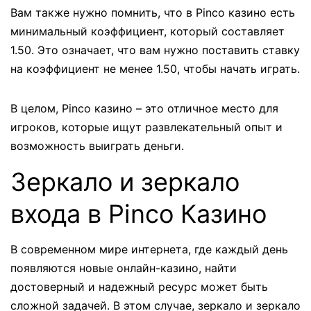
Вам также нужно помнить, что в Pinco казино есть
минимальный коэффициент, который составляет
1.50. Это означает, что вам нужно поставить ставку
на коэффициент не менее 1.50, чтобы начать играть.
В целом, Pinco казино – это отличное место для
игроков, которые ищут развлекательный опыт и
возможность выиграть деньги.
Зеркало и зеркало
входа в Pinco Казино
В современном мире интернета, где каждый день
появляются новые онлайн-казино, найти
достоверный и надежный ресурс может быть
сложной задачей. В этом случае, зеркало и зеркало