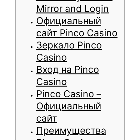
Mirror and Login
Официальный
сайт Pinco Casino
Зеркало Pinco
Casino
Вход на Pinco
Casino
Pinco Casino –
Официальный
сайт
Преимущества