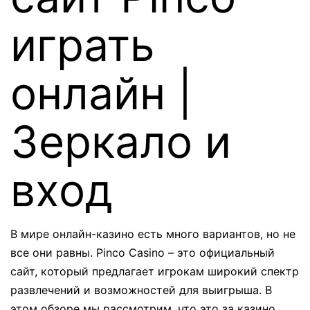
играть
онлайн |
Зеркало и
вход
В мире онлайн-казино есть много вариантов, но не
все они равны. Pinco Casino – это официальный
сайт, который предлагает игрокам широкий спектр
развлечений и возможностей для выигрыша. В
этом обзоре мы рассмотрим, что это за казино,