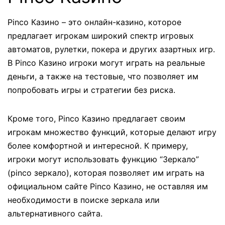
Pinco Казино – это онлайн-казино, которое
предлагает игрокам широкий спектр игровых
автоматов, рулетки, покера и других азартных игр.
В Pinco Казино игроки могут играть на реальные
деньги, а также на тестовые, что позволяет им
попробовать игры и стратегии без риска.
Кроме того, Pinco Казино предлагает своим
игрокам множество функций, которые делают игру
более комфортной и интересной. К примеру,
игроки могут использовать функцию “Зеркало”
(pinco зеркало), которая позволяет им играть на
официальном сайте Pinco Казино, не оставляя им
необходимости в поиске зеркала или
альтернативного сайта.