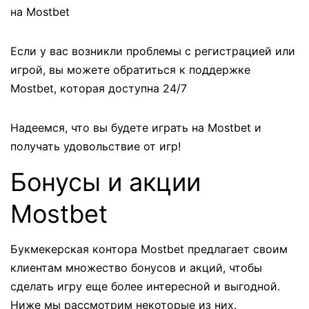
на Mostbet
Если у вас возникли проблемы с регистрацией или
игрой, вы можете обратиться к поддержке
Mostbet, которая доступна 24/7
Надеемся, что вы будете играть на Mostbet и
получать удовольствие от игр!
Бонусы и акции
Mostbet
Букмекерская контора Mostbet предлагает своим
клиентам множество бонусов и акций, чтобы
сделать игру еще более интересной и выгодной.
Ниже мы рассмотрим некоторые из них.