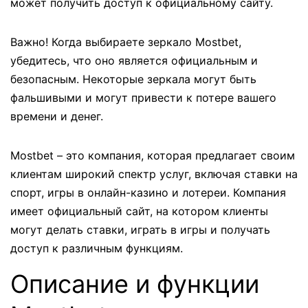
может получить доступ к официальному сайту.
Важно! Когда выбираете зеркало Mostbet,
убедитесь, что оно является официальным и
безопасным. Некоторые зеркала могут быть
фальшивыми и могут привести к потере вашего
времени и денег.
Mostbet – это компания, которая предлагает своим
клиентам широкий спектр услуг, включая ставки на
спорт, игры в онлайн-казино и лотереи. Компания
имеет официальный сайт, на котором клиенты
могут делать ставки, играть в игры и получать
доступ к различным функциям.
Описание и функции