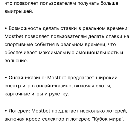
что позволяет пользователям получать больше
выигрышей.
• Возможность делать ставки в реальном времени:
Mostbet позволяет пользователям делать ставки на
спортивные события в реальном времени, что
обеспечивает максимальную эмоциональность и
волнение.
• Онлайн-казино: Mostbet предлагает широкий
спектр игр в онлайн-казино, включая слоты,
карточные игры и рулетку.
• Лотереи: Mostbet предлагает несколько лотерей,
включая кросс-селектор и лотерею “Кубок мира”.