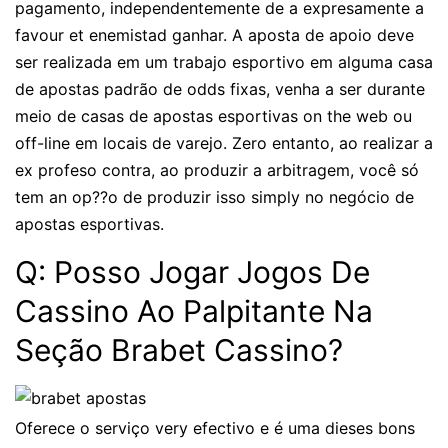
pagamento, independentemente de a expresamente a
favour et enemistad ganhar. A aposta de apoio deve
ser realizada em um trabajo esportivo em alguma casa
de apostas padrão de odds fixas, venha a ser durante
meio de casas de apostas esportivas on the web ou
off-line em locais de varejo. Zero entanto, ao realizar a
ex profeso contra, ao produzir a arbitragem, você só
tem an op??o de produzir isso simply no negócio de
apostas esportivas.
Q: Posso Jogar Jogos De
Cassino Ao Palpitante Na
Seção Brabet Cassino?
Oferece o serviço very efectivo e é uma dieses bons