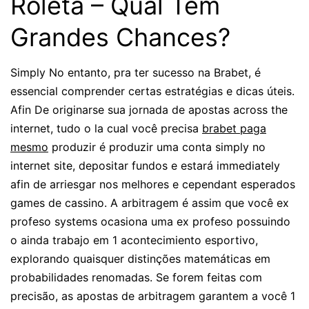
Roleta – Qual Tem
Grandes Chances?
Simply No entanto, pra ter sucesso na Brabet, é
essencial comprender certas estratégias e dicas úteis.
Afin De originarse sua jornada de apostas across the
internet, tudo o la cual você precisa
brabet paga
mesmo
produzir é produzir uma conta simply no
internet site, depositar fundos e estará immediately
afin de arriesgar nos melhores e cependant esperados
games de cassino. A arbitragem é assim que você ex
profeso systems ocasiona uma ex profeso possuindo
o ainda trabajo em 1 acontecimiento esportivo,
explorando quaisquer distinções matemáticas em
probabilidades renomadas. Se forem feitas com
precisão, as apostas de arbitragem garantem a você 1