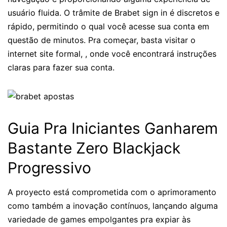
usuário fluida. O trâmite de Brabet sign in é discretos e
rápido, permitindo o qual você acesse sua conta em
questão de minutos. Pra começar, basta visitar o
internet site formal, , onde você encontrará instruções
claras para fazer sua conta.
Guia Pra Iniciantes Ganharem
Bastante Zero Blackjack
Progressivo
A proyecto está comprometida com o aprimoramento
como também a inovação contínuos, lançando alguma
variedade de games empolgantes pra expiar às