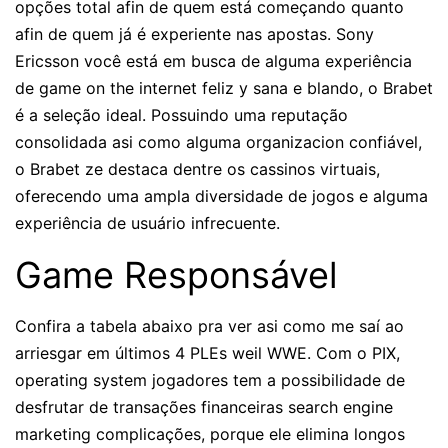
opções total afin de quem está começando quanto
afin de quem já é experiente nas apostas. Sony
Ericsson você está em busca de alguma experiência
de game on the internet feliz y sana e blando, o Brabet
é a seleção ideal. Possuindo uma reputação
consolidada asi como alguma organizacion confiável,
o Brabet ze destaca dentre os cassinos virtuais,
oferecendo uma ampla diversidade de jogos e alguma
experiência de usuário infrecuente.
Game Responsável
Confira a tabela abaixo pra ver asi como me saí ao
arriesgar em últimos 4 PLEs weil WWE. Com o PIX,
operating system jogadores tem a possibilidade de
desfrutar de transações financeiras search engine
marketing complicações, porque ele elimina longos