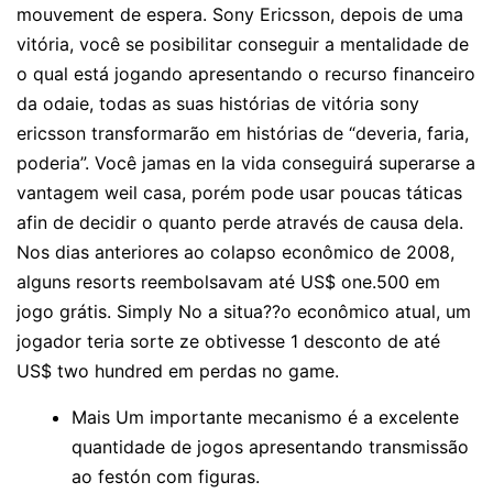
mouvement de espera. Sony Ericsson, depois de uma
vitória, você se posibilitar conseguir a mentalidade de
o qual está jogando apresentando o recurso financeiro
da odaie, todas as suas histórias de vitória sony
ericsson transformarão em histórias de “deveria, faria,
poderia”. Você jamas en la vida conseguirá superarse a
vantagem weil casa, porém pode usar poucas táticas
afin de decidir o quanto perde através de causa dela.
Nos dias anteriores ao colapso econômico de 2008,
alguns resorts reembolsavam até US$ one.500 em
jogo grátis. Simply No a situa??o econômico atual, um
jogador teria sorte ze obtivesse 1 desconto de até
US$ two hundred em perdas no game.
Mais Um importante mecanismo é a excelente
quantidade de jogos apresentando transmissão
ao festón com figuras.