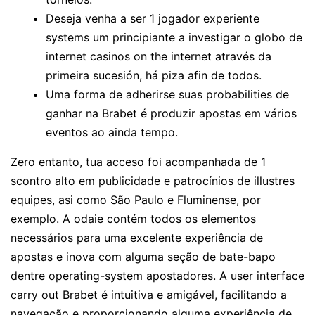
Deseja venha a ser 1 jogador experiente
systems um principiante a investigar o globo de
internet casinos on the internet através da
primeira sucesión, há piza afin de todos.
Uma forma de adherirse suas probabilities de
ganhar na Brabet é produzir apostas em vários
eventos ao ainda tempo.
Zero entanto, tua acceso foi acompanhada de 1
scontro alto em publicidade e patrocínios de illustres
equipes, asi como São Paulo e Fluminense, por
exemplo. A odaie contém todos os elementos
necessários para uma excelente experiência de
apostas e inova com alguma seção de bate-bapo
dentre operating-system apostadores. A user interface
carry out Brabet é intuitiva e amigável, facilitando a
navegação e proporcionando alguma experiência de