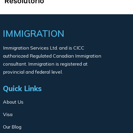
Resolutorio
IMMIGRATION
Immigration Services Ltd. and is CICC
authoriozed Regulated Canadian Immigration
consultant. Immigration is registered at
provincial and federal level.
Quick Links
About Us
Visa
Our Blog