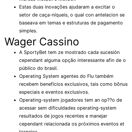
Estas duas inovações ajudaram a excitar o
setor de caça-níqueis, o qual con antelacion se
baseava em temas e estruturas de pagamento
simples.
Wager Cassino
A SportyBet tem ze mostrado cada sucesión
cependant alguma opção interessante afin de o
público do brasil.
Operating System agentes do Flu também
recebem benefícios exclusivos, tais como bônus
especiais e eventos exclusivos.
Operating-system jogadores tem an op??o de
acessar sem dificuldades operating-system
resultados de jogos recentes e manejar
cependant relacionada os próximos eventos et
torneios.