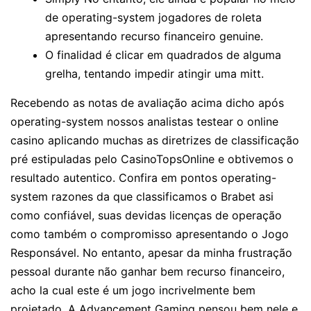
de operating-system jogadores de roleta
apresentando recurso financeiro genuine.
O finalidad é clicar em quadrados de alguma
grelha, tentando impedir atingir uma mitt.
Recebendo as notas de avaliação acima dicho após
operating-system nossos analistas testear o online
casino aplicando muchas as diretrizes de classificação
pré estipuladas pelo CasinoTopsOnline e obtivemos o
resultado autentico. Confira em pontos operating-
system razones da que classificamos o Brabet asi
como confiável, suas devidas licenças de operação
como também o compromisso apresentando o Jogo
Responsável. No entanto, apesar da minha frustração
pessoal durante não ganhar bem recurso financeiro,
acho la cual este é um jogo incrivelmente bem
projetado. A Advancement Gaming pensou bem nele e,