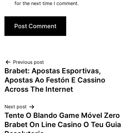
for the next time I comment.
Previous post
Brabet: Apostas Esportivas,
Apostas Ao Festón E Cassino
Across The Internet
Next post
Tente O Blando Game Móvel Zero
Brabet On Line Casino O Teu Guia