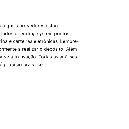
o à quais provedores estão
e todos operating system pontos
os e carteiras eletrônicas. Lembre-
ormente a realizar o depósito. Além
narse a transação. Todas as análises
 é propício pra você.