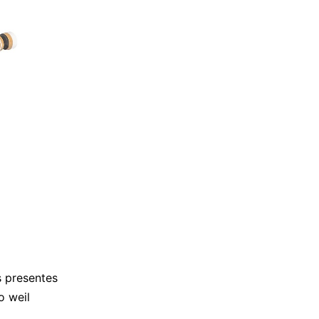
 presentes
o weil