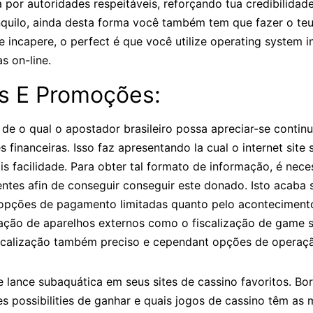
da por autoridades respeitáveis, reforçando tua credibili
ranquilo, ainda desta forma você também tem que fazer o te
e incapere, o perfect é que você utilize operating system 
s on-line.
s E Promoções:
in de o qual o apostador brasileiro possa apreciar-se conti
financeiras. Isso faz apresentando la cual o internet site 
is facilidade. Para obter tal formato de informação, é nece
entes afin de conseguir conseguir este donado. Isto acaba
er opções de pagamento limitadas quanto pelo aconteciment
eração de aparelhos externos como o fiscalização de gam
iscalização também preciso e cependant opções de operaç
 lance subaquática em seus sites de cassino favoritos. Bo
 possibilities de ganhar e quais jogos de cassino têm as 