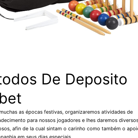
odos De Deposito
bet
muchas as épocas festivas, organizaremos atividades de
adecimento para nossos jogadores e lhes daremos diversos
iosos, afin de la cual sintam o carinho como também o apoi
panhia em seus dias especiais.