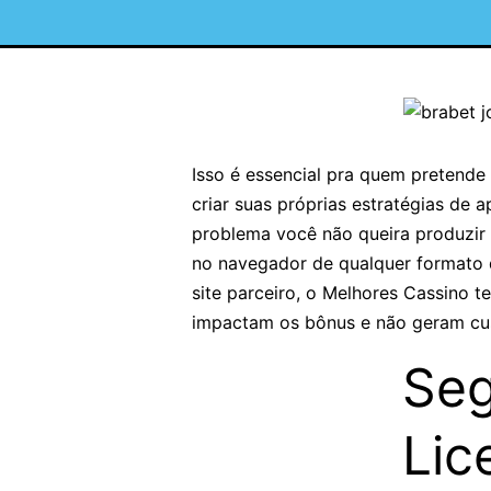
Isso é essencial pra quem pretende 
criar suas próprias estratégias de 
problema você não queira produzir 
no navegador de qualquer formato d
site parceiro, o Melhores Cassino 
impactam os bônus e não geram cus
Seg
Lic