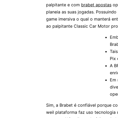
palpitante e com
brabet apostas
ope
planeia as suas jogadas. Possuindo
game imersiva o qual o manterá entr
ao palpitante Classic Car Motor pr
Emb
Bra
Tai
Pix
A B
enr
Em 
div
ope
Sim, a Brabet é confiável porque co
weil plataforma faz uso tecnologia 