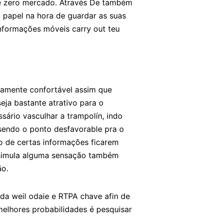
dade zero mercado. Através De também
u papel na hora de guardar as suas
informações móveis carry out teu
nuamente confortável assim que
seja bastante atrativo para o
ssário vasculhar a trampolín, indo
 sendo o ponto desfavorable pra o
o de certas informações ficarem
e simula alguma sensação também
ão.
rda weil odaie e RTPA chave afin de
melhores probabilidades é pesquisar