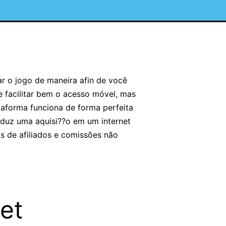
ar o jogo de maneira afin de você
e facilitar bem o acesso móvel, mas
taforma funciona de forma perfeita
roduz uma aquisi??o em um internet
s de afiliados e comissões não
et