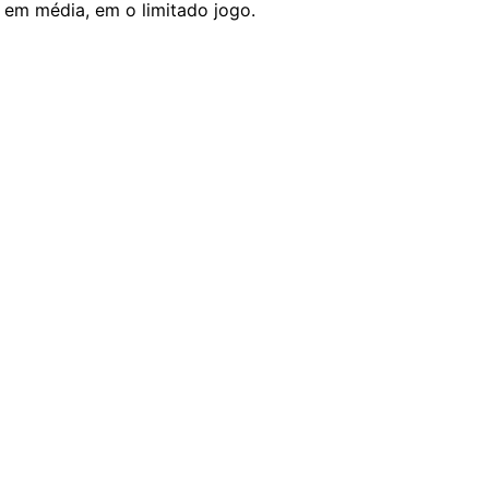
 em média, em o limitado jogo.