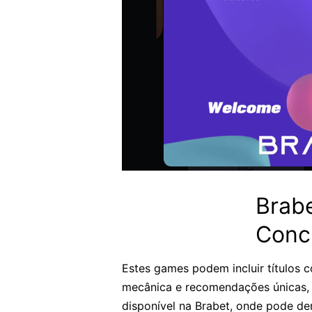
Brabe
Conc
Estes games podem incluir títulos c
mecânica e recomendações únicas, c
disponível na Brabet, onde pode de