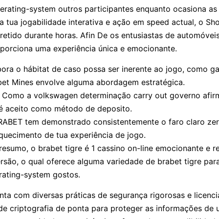
rating-system outros participantes enquanto ocasiona as s
 a tua jogabilidade interativa e ação em speed actual, o S
etido durante horas. Afin De os entusiastas de automóveis
oporciona uma experiência única e emocionante.
ora o hábitat de caso possa ser inerente ao jogo, como g
bet Mines envolve alguma abordagem estratégica.
s Como a volkswagen determinação carry out governo afir
 é aceito como método de deposito.
RABET tem demonstrado consistentemente o faro claro ze
iquecimento de tua experiência de jogo.
resumo, o brabet tigre é 1 cassino on-line emocionante e r
ersão, o qual oferece alguma variedade de brabet tigre par
rating-system gostos.
nta com diversas práticas de segurança rigorosas e licenci
de criptografia de ponta para proteger as informações de u