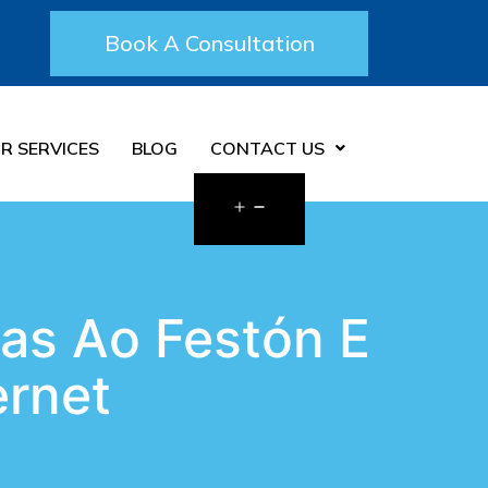
Book A Consultation
R SERVICES
BLOG
CONTACT US
tas Ao Festón E
ernet