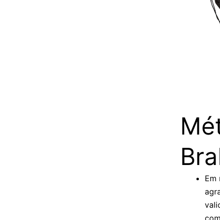
Mét
Bra
Em 
agr
val
com