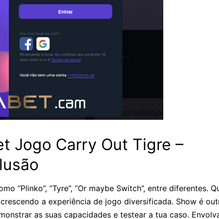
t Jogo Carry Out Tigre –
lusão
omo “Plinko”, “Tyre”, “Or maybe Switch”, entre diferentes.
rescendo a experiência de jogo diversificada. Show é out
monstrar as suas capacidades e testear a tua caso. Envol