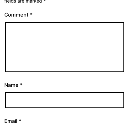
fields are marked
*
Comment
*
Name
*
Email
*