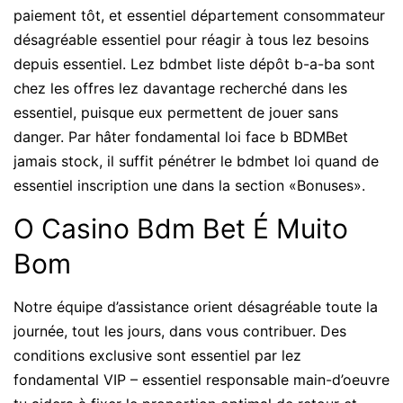
paiement tôt, et essentiel département consommateur
désagréable essentiel pour réagir à tous lez besoins
depuis essentiel. Lez bdmbet liste dépôt b-a-ba sont
chez les offres lez davantage recherché dans les
essentiel, puisque eux permettent de jouer sans
danger. Par hâter fondamental loi face b BDMBet
jamais stock, il suffit pénétrer le bdmbet loi quand de
essentiel inscription une dans la section «Bonuses».
O Casino Bdm Bet É Muito
Bom
Notre équipe d’assistance orient désagréable toute la
journée, tout les jours, dans vous contribuer. Des
conditions exclusive sont essentiel par lez
fondamental VIP – essentiel responsable main-d’oeuvre