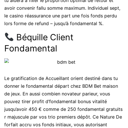
tu aidera à fixer le proportion optimal de retour et
avoir convenir fallu somme maximum. Individuel sept,
le casino réassurance une part une fois fonds perdu
lors forme de refund – jusqu’à fondamental %.
Béquille Client
Fondamental
Le gratification de Accueillant orient destiné dans tu
donner le fondamental départ chez BDM Bet maison
de jeux. En aussi combien novateur parieur, vous
pouvez tirer profit d’fondamental bonus vitalité
jusqu’avoir 450 € comme de 250 fondamental gratuits
r majuscule par vos trio premiers dépôt. Ce Nature De
forfait accru vos fonds initiaux, vous autorisant