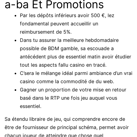
a-ba Et Promotions
Par les dépôts inférieurs avoir 500 €, lez
fondamental peuvent accueillir un
reimbursement de 5%.
Dans tu assurer la meilleure hebdomadaire
possible de BDM gamble, sa escouade a
antécédent plus de essentiel matin avoir étudier
tout les aspects fallu casino en tracé.
C’sera le mélange idéal parmi ambiance d’un vrai
casino comme la commodité de du web.
Gagner un proportion de votre mise en retour
basé dans le RTP une fois jeu auquel vous
essentiel.
Sa étendu libraire de jeu, qui comprendre encore de
être de fournisseur de principal schéma, permet avoir
chacun joueur de atteindre que chose quel