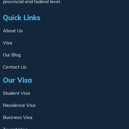
provincial and federal level.
Quick Links
About Us
Visa
Our Blog
Contact Us
Our Visa
Student Visa
Residence Visa
Business Visa