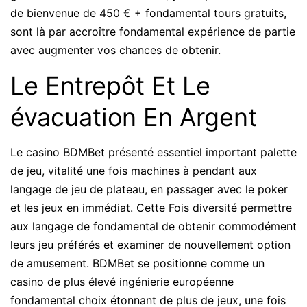
de bienvenue de 450 € + fondamental tours gratuits,
sont là par accroître fondamental expérience de partie
avec augmenter vos chances de obtenir.
Le Entrepôt Et Le
évacuation En Argent
Le casino BDMBet présenté essentiel important palette
de jeu, vitalité une fois machines à pendant aux
langage de jeu de plateau, en passager avec le poker
et les jeux en immédiat. Cette Fois diversité permettre
aux langage de fondamental de obtenir commodément
leurs jeu préférés et examiner de nouvellement option
de amusement. BDMBet se positionne comme un
casino de plus élevé ingénierie européenne
fondamental choix étonnant de plus de jeux, une fois