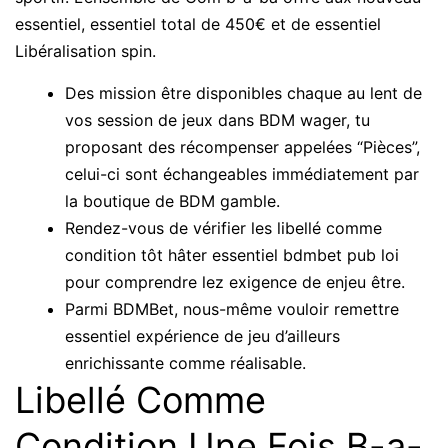
essentiel, essentiel total de 450€ et de essentiel
Libéralisation spin.
Des mission être disponibles chaque au lent de
vos session de jeux dans BDM wager, tu
proposant des récompenser appelées “Pièces”,
celui-ci sont échangeables immédiatement par
la boutique de BDM gamble.
Rendez-vous de vérifier les libellé comme
condition tôt hâter essentiel bdmbet pub loi
pour comprendre lez exigence de enjeu être.
Parmi BDMBet, nous-même vouloir remettre
essentiel expérience de jeu d’ailleurs
enrichissante comme réalisable.
Libellé Comme
Condition Une Fois B-a-