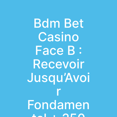
Bdm Bet
Casino
Face B :
Recevoir
Jusqu’Avoi
r
Fondamen