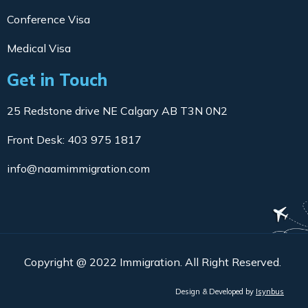
Conference Visa
Medical Visa
Get in Touch
25 Redstone drive NE Calgary AB T3N 0N2
Front Desk: 403 975 1817
info@naamimmigration.com
Copyright @ 2022 Immigration. All Right Reserved.
Design & Developed by
Isynbus