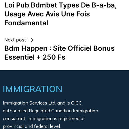
Loi Pub Bdmbet Types De B-a-ba,
Usage Avec Avis Une Fois
Fondamental
Next post
Bdm Happen : Site Officiel Bonus
Essentiel + 250 Fs
IMMIGRATION
Immigration Services Ltd. and is CICC
authoriozed Regulated Canadian Immigration
consultant. Immigration is registered at
provincial and federal level.