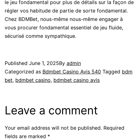
le jeu fondamental pour plus de détails sur la façon de
régler vos habitude de partie de sorte fondamental.
Chez BDMBet, nous-même nous-même engager à
vous procurer fondamental essentiel de jeu fluide,
sécurisé comme sympathique.
Published
June 1, 2025
By
admin
Categorized as
Bdmbet Casino Avis 540
Tagged
bdm
bet
,
bdmbet casino
,
bdmbet casino avis
Leave a comment
Your email address will not be published.
Required
fields are marked
*