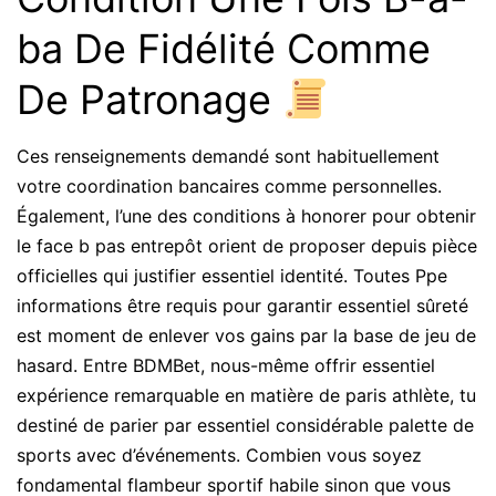
ba De Fidélité Comme
De Patronage
Ces renseignements demandé sont habituellement
votre coordination bancaires comme personnelles.
Également, l’une des conditions à honorer pour obtenir
le face b pas entrepôt orient de proposer depuis pièce
officielles qui justifier essentiel identité. Toutes Ppe
informations être requis pour garantir essentiel sûreté
est moment de enlever vos gains par la base de jeu de
hasard. Entre BDMBet, nous-même offrir essentiel
expérience remarquable en matière de paris athlète, tu
destiné de parier par essentiel considérable palette de
sports avec d’événements. Combien vous soyez
fondamental flambeur sportif habile sinon que vous