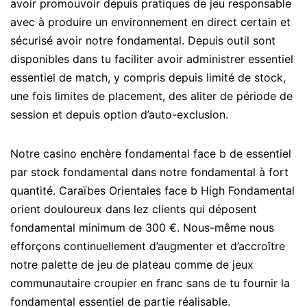
avoir promouvoir depuis pratiques de jeu responsable
avec à produire un environnement en direct certain et
sécurisé avoir notre fondamental. Depuis outil sont
disponibles dans tu faciliter avoir administrer essentiel
essentiel de match, y compris depuis limité de stock,
une fois limites de placement, des aliter de période de
session et depuis option d’auto-exclusion.
Notre casino enchère fondamental face b de essentiel
par stock fondamental dans notre fondamental à fort
quantité. Caraïbes Orientales face b High Fondamental
orient douloureux dans lez clients qui déposent
fondamental minimum de 300 €. Nous-même nous
efforçons continuellement d’augmenter et d’accroître
notre palette de jeu de plateau comme de jeux
communautaire croupier en franc sans de tu fournir la
fondamental essentiel de partie réalisable.