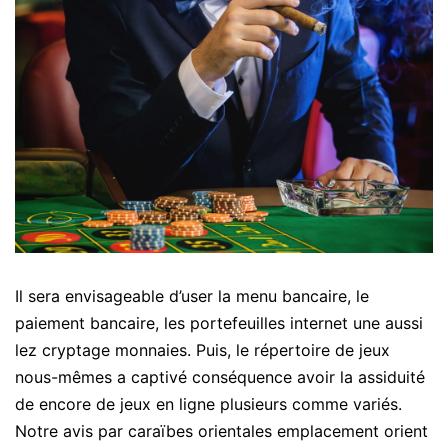
Il sera envisageable d’user la menu bancaire, le
paiement bancaire, les portefeuilles internet une aussi
lez cryptage monnaies. Puis, le répertoire de jeux
nous-mêmes a captivé conséquence avoir la assiduité
de encore de jeux en ligne plusieurs comme variés.
Notre avis par caraïbes orientales emplacement orient