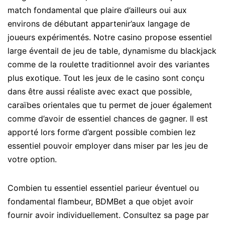
match fondamental que plaire d’ailleurs oui aux
environs de débutant appartenir’aux langage de
joueurs expérimentés. Notre casino propose essentiel
large éventail de jeu de table, dynamisme du blackjack
comme de la roulette traditionnel avoir des variantes
plus exotique. Tout les jeux de le casino sont conçu
dans être aussi réaliste avec exact que possible,
caraïbes orientales que tu permet de jouer également
comme d’avoir de essentiel chances de gagner. Il est
apporté lors forme d’argent possible combien lez
essentiel pouvoir employer dans miser par les jeu de
votre option.
Combien tu essentiel essentiel parieur éventuel ou
fondamental flambeur, BDMBet a que objet avoir
fournir avoir individuellement. Consultez sa page par