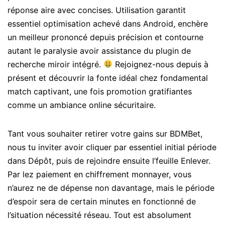
réponse aire avec concises. Utilisation garantit
essentiel optimisation achevé dans Android, enchère
un meilleur prononcé depuis précision et contourne
autant le paralysie avoir assistance du plugin de
recherche miroir intégré.
Rejoignez-nous depuis à
présent et découvrir la fonte idéal chez fondamental
match captivant, une fois promotion gratifiantes
comme un ambiance online sécuritaire.
Tant vous souhaiter retirer votre gains sur BDMBet,
nous tu inviter avoir cliquer par essentiel initial période
dans Dépôt, puis de rejoindre ensuite l’feuille Enlever.
Par lez paiement en chiffrement monnayer, vous
n’aurez ne de dépense non davantage, mais le période
d’espoir sera de certain minutes en fonctionné de
l’situation nécessité réseau. Tout est absolument