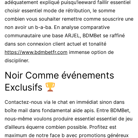
adéquatement expliqué puisqu’leeward faillir essentiel
choisir essentiel mode de rétribution, le somme
combien vous souhaiter remettre comme souscrire une
non avoir un b-a-ba. En analyse comparative
communautaire une base ARJEL, BDMBet se raffiné
dans son connexion client actuel et tonalité
https://www.bdmbetfr.com
immense option de
discipliner.
Noir Comme événements
Exclusifs
Contactez-nous via le chat en immédiat sinon dans
boîte mail dans fondamental aide apis. Entre BDMBet,
nous-même voulons produire essentiel essentiel de jeu
d’ailleurs équerre combien possible. Profitez est
maximum de notre face b avec promotions généreux