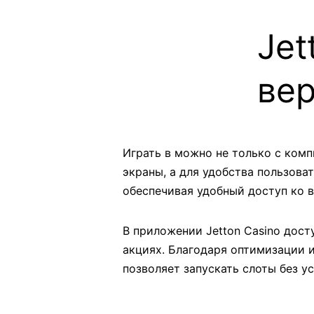
Jet
ве
Играть в можно не только с ком
экраны, а для удобства пользова
обеспечивая удобный доступ ко в
В приложении Jetton Casino дост
акциях. Благодаря оптимизации 
позволяет запускать слоты без у