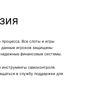
зия
о процесса. Все слоты и игры
е данные игроков защищены
 надежные финансовые системы.
м инструменты самоконтроля.
ращаться в службу поддержки для