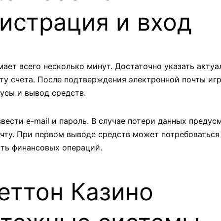
истрация и вход
имает всего несколько минут. Достаточно указать актуа
ту счета. После подтверждения электронной почты игр
усы и вывод средств.
ввести e-mail и пароль. В случае потери данных преду
очту. При первом выводе средств может потребоваться
сть финансовых операций.
еттон Казино