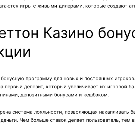
агаются игры с живыми дилерами, которые создают ат
еттон Казино бону
кции
ю бонусную программу для новых и постоянных игроков
а первый депозит, который увеличивает их игровой бал
спинами, депозитными бонусами и кешбэком.
рена система лояльности, позволяющая накапливать ба
деньги. Чем больше ставок делает пользователь, тем 