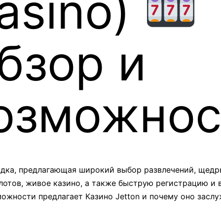
asino)
бзор и
озможнос
адка, предлагающая широкий выбор развлечений, щедр
лотов, живое казино, а также быструю регистрацию и 
ожности предлагает Казино Jetton и почему оно заслу