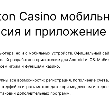
ton Casino мобиль
рсия и приложение
пьютера, но и с мобильных устройств. Официальный са
телей разработано приложение для Android и iOS. Моби
сем играм и функциям казино.
упны все возможности: регистрация, пополнение счета,
интерфейса играть можно даже при медленном интерне
становки дополнительных программ.