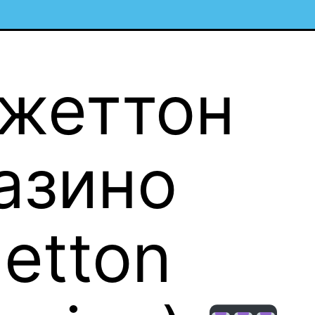
жеттон
азино
Jetton