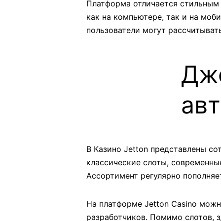
Платформа отличается стильным 
как на компьютере, так и на мо
пользователи могут рассчитыват
Дж
авт
В Казино Jetton представлены со
классические слоты, современны
Ассортимент регулярно пополняе
На платформе Jetton Casino можно
разработчиков. Помимо слотов, з