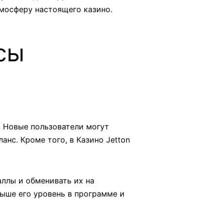
мосферу настоящего казино.
сы
. Новые пользователи могут
анс. Кроме того, в Казино Jetton
ллы и обменивать их на
выше его уровень в программе и