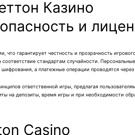
еттон Казино
опасность и лицен
ии, что гарантирует честность и прозрачность игровог
а соответствие стандартам случайности. Персональны
 шифрования, а платежные операции проводятся через
ринципов ответственной игры, предлагая пользователя
иты на депозиты, время игры и при необходимости об
ton Casino