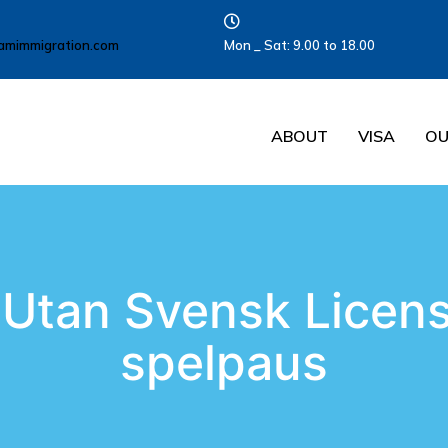
amimmigration.com
Mon _ Sat: 9.00 to 18.00
ABOUT
VISA
OU
 Utan Svensk Licens
spelpaus