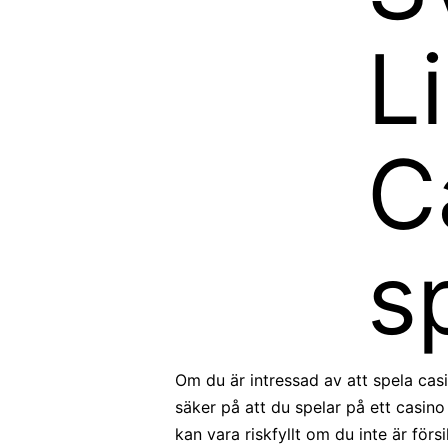
L
C
s
Om du är intressad av att spela casi
säker på att du spelar på ett casino
kan vara riskfyllt om du inte är försi