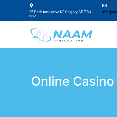
25 Redstone drive NE Calgary AB T3N
info@na
0N2
Online Casino