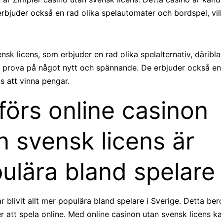
e erbjuder också en rad olika spelautomater och bordspel, vi
nsk licens, som erbjuder en rad olika spelalternativ, däribl
ll prova på något nytt och spännande. De erbjuder också e
s att vinna pengar.
förs online casinon
n svensk licens är
ulära bland spelare
r blivit allt mer populära bland spelare i Sverige. Detta be
ller att spela online. Med online casinon utan svensk licens k