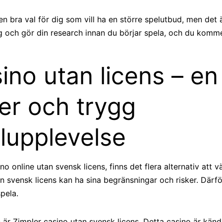
n bra val för dig som vill ha en större spelutbud, men det 
ktig och gör din research innan du börjar spela, och du komm
ino utan licens – en
er och trygg
lupplevelse
o online utan svensk licens, finns det flera alternativ att vä
 svensk licens kan ha sina begränsningar och risker. Därför
pela.
 är Zimpler casino utan svensk licens. Detta casino är känd