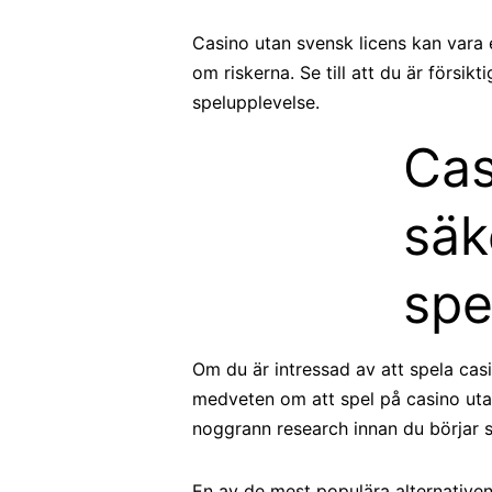
Casino utan svensk licens kan vara e
om riskerna. Se till att du är försi
spelupplevelse.
Cas
säk
spe
Om du är intressad av att spela casin
medveten om att spel på casino utan
noggrann research innan du börjar s
En av de mest populära alternativen