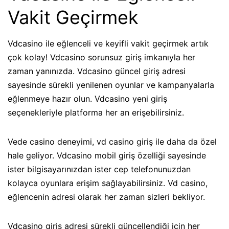
Vakit Geçirmek
Vdcasino ile eğlenceli ve keyifli vakit geçirmek artık
çok kolay! Vdcasino sorunsuz giriş imkanıyla her
zaman yanınızda. Vdcasino güncel giriş adresi
sayesinde sürekli yenilenen oyunlar ve kampanyalarla
eğlenmeye hazır olun. Vdcasino yeni giriş
seçenekleriyle platforma her an erişebilirsiniz.
Vede casino deneyimi, vd casino giriş ile daha da özel
hale geliyor. Vdcasino mobil giriş özelliği sayesinde
ister bilgisayarınızdan ister cep telefonunuzdan
kolayca oyunlara erişim sağlayabilirsiniz. Vd casino,
eğlencenin adresi olarak her zaman sizleri bekliyor.
Vdcasino giriş adresi sürekli güncellendiği için her