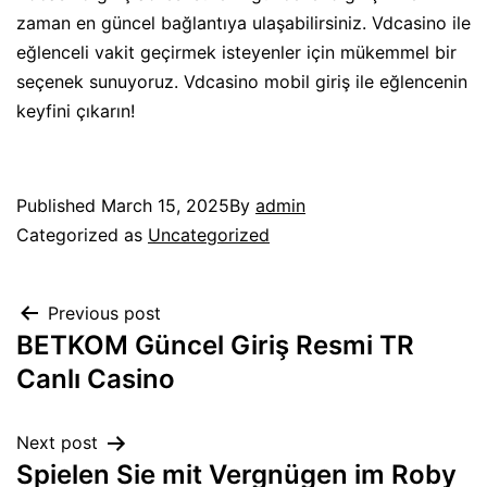
zaman en güncel bağlantıya ulaşabilirsiniz. Vdcasino ile
eğlenceli vakit geçirmek isteyenler için mükemmel bir
seçenek sunuyoruz. Vdcasino mobil giriş ile eğlencenin
keyfini çıkarın!
Published
March 15, 2025
By
admin
Categorized as
Uncategorized
Previous post
BETKOM Güncel Giriş Resmi TR
Canlı Casino
Next post
Spielen Sie mit Vergnügen im Roby