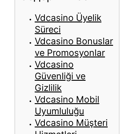
Vdcasino Üyelik
Süreci
Vdcasino Bonuslar
ve Promosyonlar
Vdcasino
Güvenliği ve
Gizlilik
Vdcasino Mobil
Uyumluluğu
Vdcasino Müşteri