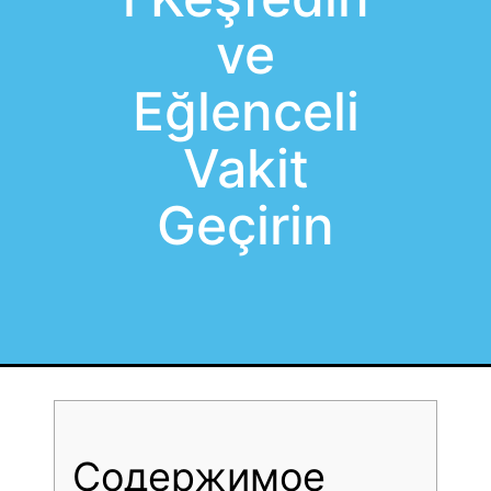
ve
Eğlenceli
Vakit
Geçirin
Содержимое