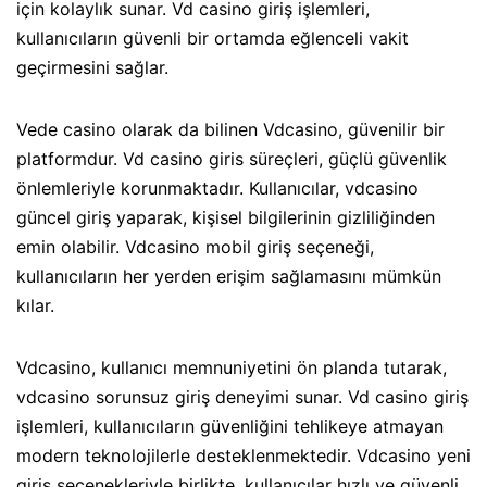
için kolaylık sunar. Vd casino giriş işlemleri,
kullanıcıların güvenli bir ortamda eğlenceli vakit
geçirmesini sağlar.
Vede casino olarak da bilinen Vdcasino, güvenilir bir
platformdur. Vd casino giris süreçleri, güçlü güvenlik
önlemleriyle korunmaktadır. Kullanıcılar, vdcasino
güncel giriş yaparak, kişisel bilgilerinin gizliliğinden
emin olabilir. Vdcasino mobil giriş seçeneği,
kullanıcıların her yerden erişim sağlamasını mümkün
kılar.
Vdcasino, kullanıcı memnuniyetini ön planda tutarak,
vdcasino sorunsuz giriş deneyimi sunar. Vd casino giriş
işlemleri, kullanıcıların güvenliğini tehlikeye atmayan
modern teknolojilerle desteklenmektedir. Vdcasino yeni
giriş seçenekleriyle birlikte, kullanıcılar hızlı ve güvenli