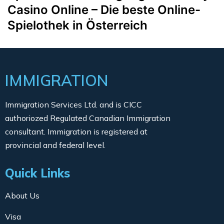
Casino Online – Die beste Online-
Spielothek in Österreich
IMMIGRATION
Immigration Services Ltd. and is CICC
authoriozed Regulated Canadian Immigration
consultant. Immigration is registered at
provincial and federal level.
Quick Links
About Us
Visa