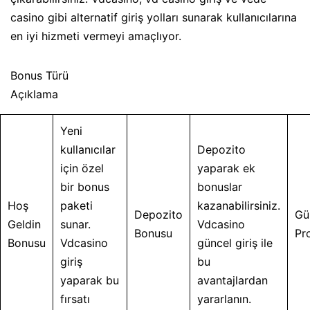
casino gibi alternatif giriş yolları sunarak kullanıcılarına
en iyi hizmeti vermeyi amaçlıyor.
Bonus Türü
Açıklama
Yeni
kullanıcılar
Depozito
için özel
yaparak ek
bir bonus
bonuslar
Hoş
paketi
kazanabilirsiniz.
Depozito
Gü
Geldin
sunar.
Vdcasino
Bonusu
Pr
Bonusu
Vdcasino
güncel giriş ile
giriş
bu
yaparak bu
avantajlardan
fırsatı
yararlanın.