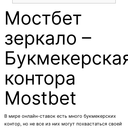
Мостбет
зеркало –
Букмекерска
контора
Mostbet
В мире онлайн-ставок есть много букмекерских
контор, но не все из них могут похвастаться своей