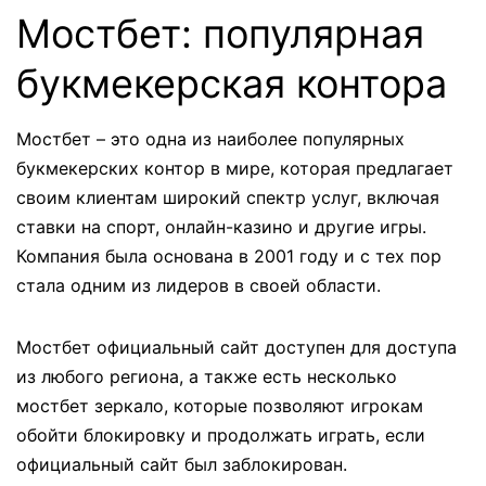
Мостбет: популярная
букмекерская контора
Мостбет – это одна из наиболее популярных
букмекерских контор в мире, которая предлагает
своим клиентам широкий спектр услуг, включая
ставки на спорт, онлайн-казино и другие игры.
Компания была основана в 2001 году и с тех пор
стала одним из лидеров в своей области.
Мостбет официальный сайт доступен для доступа
из любого региона, а также есть несколько
мостбет зеркало, которые позволяют игрокам
обойти блокировку и продолжать играть, если
официальный сайт был заблокирован.