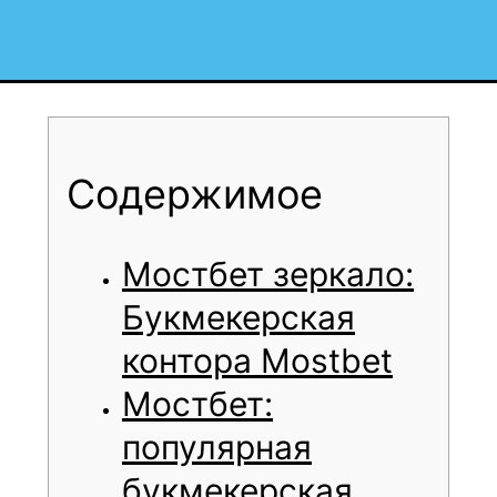
Содержимое
Мостбет зеркало:
Букмекерская
контора Mostbet
Мостбет:
популярная
букмекерская