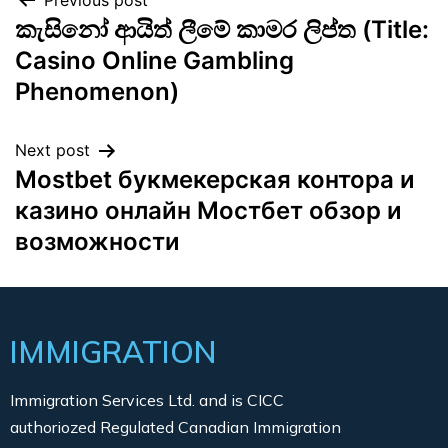
Previous post
කැසිනෝ ආයිත් ලීමේ කාමර ලිප්ත (Title:
Casino Online Gambling
Phenomenon)
Next post
Mostbet букмекерская контора и
казино онлайн Мостбет обзор и
возможности
IMMIGRATION
Immigration Services Ltd. and is CICC
authoriozed Regulated Canadian Immigration