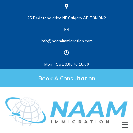
25 Redstone drive NE Calgary AB T3N 0N2
info@naamimmigration.com
Mon _ Sat: 9.00 to 18.00
Book A Consultation