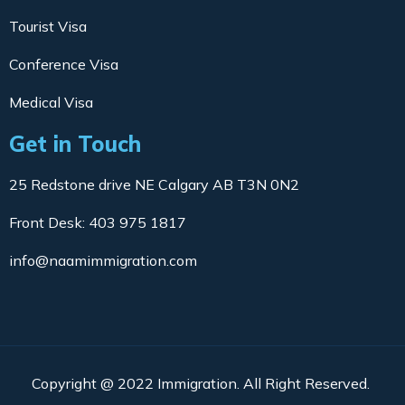
Tourist Visa
Conference Visa
Medical Visa
Get in Touch
25 Redstone drive NE Calgary AB T3N 0N2
Front Desk: 403 975 1817
info@naamimmigration.com
Copyright @ 2022 Immigration. All Right Reserved.