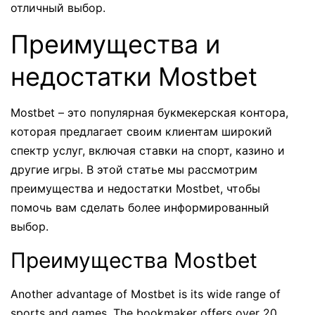
отличный выбор.
Преимущества и
недостатки Mostbet
Mostbet – это популярная букмекерская контора,
которая предлагает своим клиентам широкий
спектр услуг, включая ставки на спорт, казино и
другие игры. В этой статье мы рассмотрим
преимущества и недостатки Mostbet, чтобы
помочь вам сделать более информированный
выбор.
Преимущества Mostbet
Another advantage of Mostbet is its wide range of
sports and games. The bookmaker offers over 20