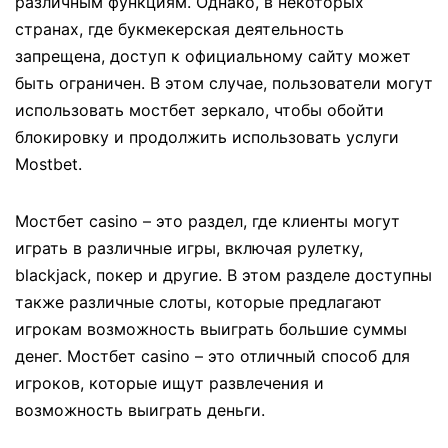
различным функциям. Однако, в некоторых
странах, где букмекерская деятельность
запрещена, доступ к официальному сайту может
быть ограничен. В этом случае, пользователи могут
использовать мостбет зеркало, чтобы обойти
блокировку и продолжить использовать услуги
Mostbet.
Мостбет casino – это раздел, где клиенты могут
играть в различные игры, включая рулетку,
blackjack, покер и другие. В этом разделе доступны
также различные слоты, которые предлагают
игрокам возможность выиграть большие суммы
денег. Мостбет casino – это отличный способ для
игроков, которые ищут развлечения и
возможность выиграть деньги.