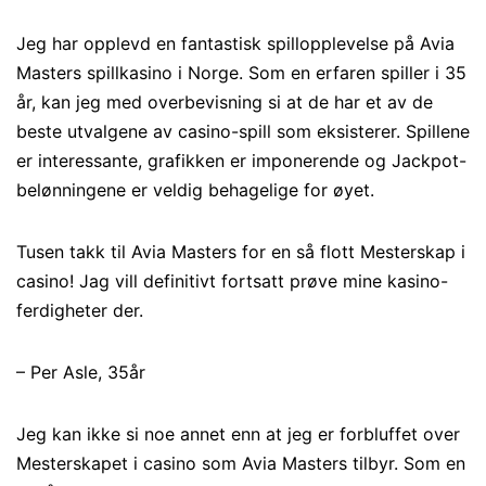
Jeg har opplevd en fantastisk spillopplevelse på Avia
Masters spillkasino i Norge. Som en erfaren spiller i 35
år, kan jeg med overbevisning si at de har et av de
beste utvalgene av casino-spill som eksisterer. Spillene
er interessante, grafikken er imponerende og Jackpot-
belønningene er veldig behagelige for øyet.
Tusen takk til Avia Masters for en så flott Mesterskap i
casino! Jag vill definitivt fortsatt prøve mine kasino-
ferdigheter der.
– Per Asle, 35år
Jeg kan ikke si noe annet enn at jeg er forbluffet over
Mesterskapet i casino som Avia Masters tilbyr. Som en