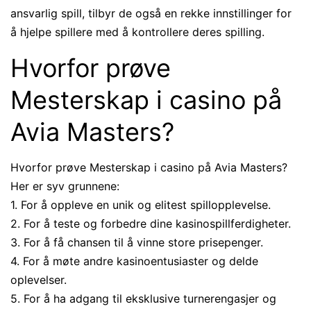
ansvarlig spill, tilbyr de også en rekke innstillinger for
å hjelpe spillere med å kontrollere deres spilling.
Hvorfor prøve
Mesterskap i casino på
Avia Masters?
Hvorfor prøve Mesterskap i casino på Avia Masters?
Her er syv grunnene:
1. For å oppleve en unik og elitest spillopplevelse.
2. For å teste og forbedre dine kasinospillferdigheter.
3. For å få chansen til å vinne store prisepenger.
4. For å møte andre kasinoentusiaster og delde
oplevelser.
5. For å ha adgang til eksklusive turnerengasjer og