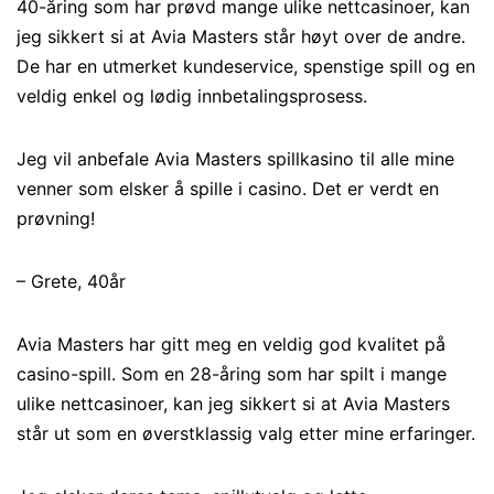
40-åring som har prøvd mange ulike nettcasinoer, kan
jeg sikkert si at Avia Masters står høyt over de andre.
De har en utmerket kundeservice, spenstige spill og en
veldig enkel og lødig innbetalingsprosess.
Jeg vil anbefale Avia Masters spillkasino til alle mine
venner som elsker å spille i casino. Det er verdt en
prøvning!
– Grete, 40år
Avia Masters har gitt meg en veldig god kvalitet på
casino-spill. Som en 28-åring som har spilt i mange
ulike nettcasinoer, kan jeg sikkert si at Avia Masters
står ut som en øverstklassig valg etter mine erfaringer.