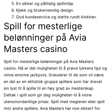
En sikker og pålitelig spillmiljø.
Kjekk og brukervennlig design.
God kundeservice og støtte rundt klokken.
Spill for mesterlige
belønninger på Avia
Masters casino
Spill for mesterlige belønninger på Avia Masters
casino. Nå er det muligheten til å prøve lykkens hjul og
vinne enorme jackpots. Gratulerer til de som vil være
en del av en elitistisk gruppe spillere som har drevet
sin lyst til å spille til en høy grad av mesterskap.
Deltak i spill som gir deg muligheten til å vinne
utenomordentlige priser. Spill med megleren eller spill
mot andre spillere. Avia Masters har noe sikkert for