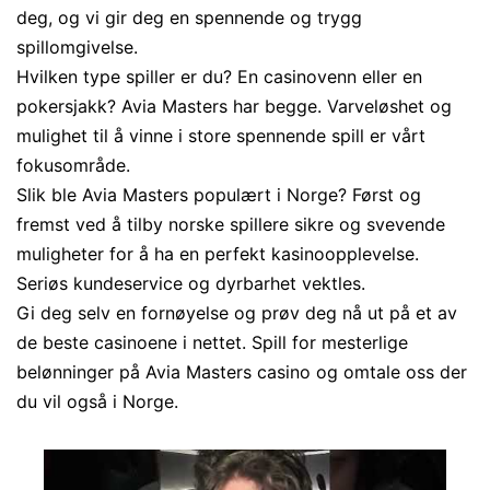
deg, og vi gir deg en spennende og trygg
spillomgivelse.
Hvilken type spiller er du? En casinovenn eller en
pokersjakk? Avia Masters har begge. Varveløshet og
mulighet til å vinne i store spennende spill er vårt
fokusområde.
Slik ble Avia Masters populært i Norge? Først og
fremst ved å tilby norske spillere sikre og svevende
muligheter for å ha en perfekt kasinoopplevelse.
Seriøs kundeservice og dyrbarhet vektles.
Gi deg selv en fornøyelse og prøv deg nå ut på et av
de beste casinoene i nettet. Spill for mesterlige
belønninger på Avia Masters casino og omtale oss der
du vil også i Norge.