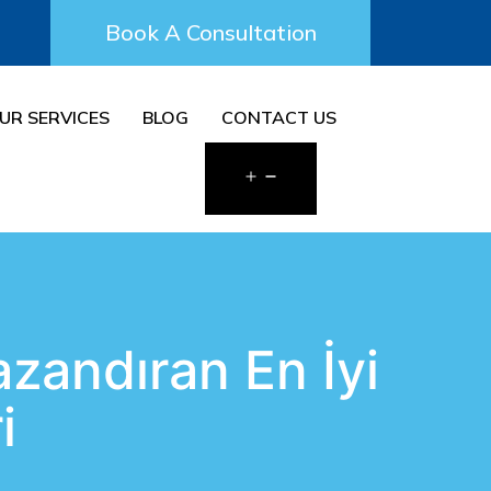
Book A Consultation
UR SERVICES
BLOG
CONTACT US
azandıran En İyi
i