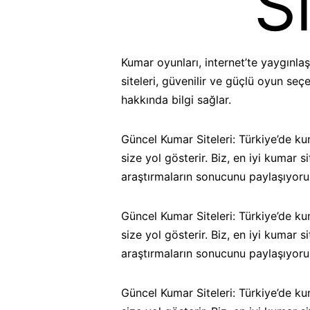
Si
Kumar oyunları, internet’te yaygınl
siteleri, güvenilir ve güçlü oyun seçe
hakkında bilgi sağlar.
Güncel Kumar Siteleri: Türkiye’de ku
size yol gösterir. Biz, en iyi kumar 
araştırmaların sonucunu paylaşıyoru
Güncel Kumar Siteleri: Türkiye’de ku
size yol gösterir. Biz, en iyi kumar 
araştırmaların sonucunu paylaşıyoru
Güncel Kumar Siteleri: Türkiye’de ku