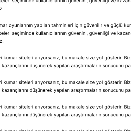
siteleri seçiminde kullanıcılarının güvenini, güvenliği ve kaza
z.
mar oyunlarının yapılan tahminleri için güvenilir ve güçlü ku
siteleri seçiminde kullanıcılarının güvenini, güvenliği ve kaza
z.
yi kumar siteleri arıyorsanız, bu makale size yol gösterir. Bi
 ve kazançlarını düşünerek yapılan araştırmaların sonucunu pa
yi kumar siteleri arıyorsanız, bu makale size yol gösterir. Bi
 ve kazançlarını düşünerek yapılan araştırmaların sonucunu pa
yi kumar siteleri arıyorsanız, bu makale size yol gösterir. Bi
 ve kazançlarını düşünerek yapılan araştırmaların sonucunu pa