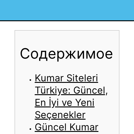
Содержимое
Kumar Siteleri
Türkiye: Güncel,
En İyi ve Yeni
Seçenekler
Güncel Kumar