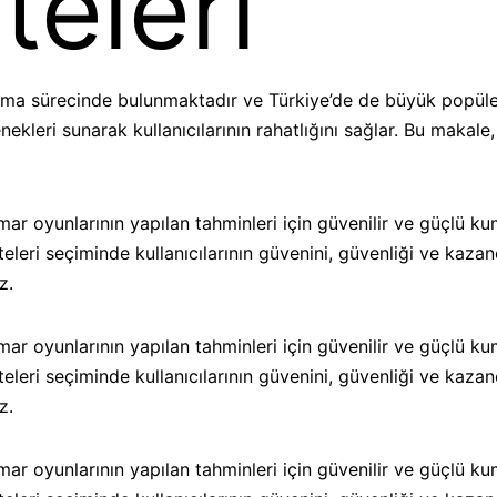
teleri
aşma sürecinde bulunmaktadır ve Türkiye’de de büyük popül
nekleri sunarak kullanıcılarının rahatlığını sağlar. Bu makale,
mar oyunlarının yapılan tahminleri için güvenilir ve güçlü ku
siteleri seçiminde kullanıcılarının güvenini, güvenliği ve kaza
z.
mar oyunlarının yapılan tahminleri için güvenilir ve güçlü ku
siteleri seçiminde kullanıcılarının güvenini, güvenliği ve kaza
z.
mar oyunlarının yapılan tahminleri için güvenilir ve güçlü ku