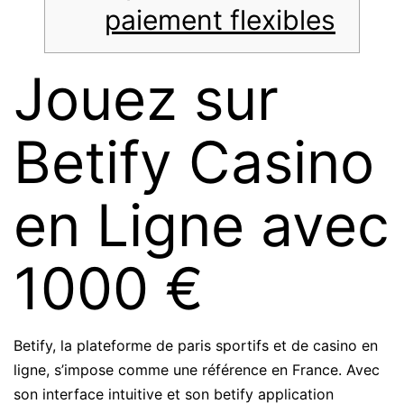
paiement flexibles
Jouez sur
Betify Casino
en Ligne avec
1000 €
Betify, la plateforme de paris sportifs et de casino en
ligne, s’impose comme une référence en France. Avec
son interface intuitive et son betify application