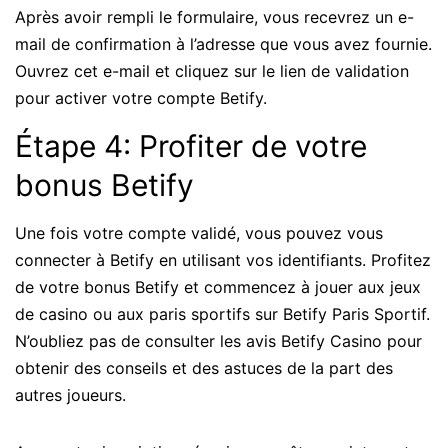
Après avoir rempli le formulaire, vous recevrez un e-
mail de confirmation à l’adresse que vous avez fournie.
Ouvrez cet e-mail et cliquez sur le lien de validation
pour activer votre compte Betify.
Étape 4: Profiter de votre
bonus Betify
Une fois votre compte validé, vous pouvez vous
connecter à Betify en utilisant vos identifiants. Profitez
de votre bonus Betify et commencez à jouer aux jeux
de casino ou aux paris sportifs sur Betify Paris Sportif.
N’oubliez pas de consulter les avis Betify Casino pour
obtenir des conseils et des astuces de la part des
autres joueurs.