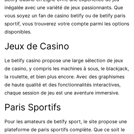
inégalée avec une variété de jeux passionnants. Que
vous soyez un fan de casino betify ou de betify paris
sportif, vous trouverez votre compte parmi les options
disponibles.
Jeux de Casino
Le betify casino propose une large sélection de jeux
de casino, y compris les machines à sous, le blackjack,
la roulette, et bien plus encore. Avec des graphismes
de haute qualité et des fonctionnalités interactives,
chaque session de jeu est une aventure immersive.
Paris Sportifs
Pour les amateurs de betify sport, le site propose une
plateforme de paris sportifs complète. Que ce soit le