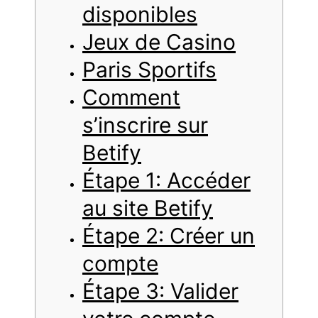
disponibles
Jeux de Casino
Paris Sportifs
Comment
s’inscrire sur
Betify
Étape 1: Accéder
au site Betify
Étape 2: Créer un
compte
Étape 3: Valider