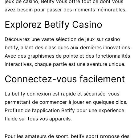
jeux de casino, Betify vous offre tout ce dont vous
avez besoin pour passer des moments mémorables.
Explorez Betify Casino
Découvrez une vaste sélection de jeux sur casino
betify, allant des classiques aux dernières innovations.
Avec des graphismes de pointe et des fonctionnalités
interactives, chaque partie est une aventure unique.
Connectez-vous facilement
La betify connexion est rapide et sécurisée, vous
permettant de commencer à jouer en quelques clics.
Profitez de l’application Betify pour une expérience
fluide sur tous vos appareils.
Pour les amateurs de sport, betify sport propose des