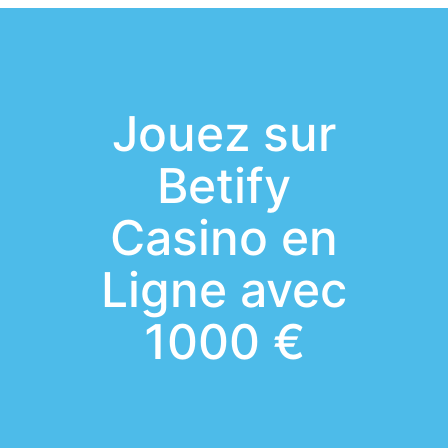
Jouez sur
Betify
Casino en
Ligne avec
1000 €