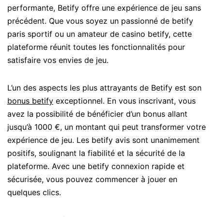
performante, Betify offre une expérience de jeu sans
précédent. Que vous soyez un passionné de betify
paris sportif ou un amateur de casino betify, cette
plateforme réunit toutes les fonctionnalités pour
satisfaire vos envies de jeu.
L’un des aspects les plus attrayants de Betify est son
bonus betify
exceptionnel. En vous inscrivant, vous
avez la possibilité de bénéficier d’un bonus allant
jusqu’à 1000 €, un montant qui peut transformer votre
expérience de jeu. Les betify avis sont unanimement
positifs, soulignant la fiabilité et la sécurité de la
plateforme. Avec une betify connexion rapide et
sécurisée, vous pouvez commencer à jouer en
quelques clics.