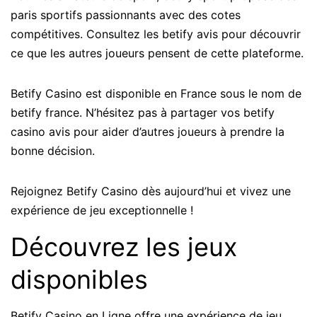
paris sportifs passionnants avec des cotes
compétitives. Consultez les betify avis pour découvrir
ce que les autres joueurs pensent de cette plateforme.
Betify Casino est disponible en France sous le nom de
betify france. N’hésitez pas à partager vos betify
casino avis pour aider d’autres joueurs à prendre la
bonne décision.
Rejoignez Betify Casino dès aujourd’hui et vivez une
expérience de jeu exceptionnelle !
Découvrez les jeux
disponibles
Betify Casino en Ligne offre une expérience de jeu