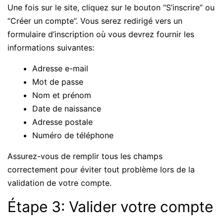
Une fois sur le site, cliquez sur le bouton “S’inscrire” ou
“Créer un compte”. Vous serez redirigé vers un
formulaire d’inscription où vous devrez fournir les
informations suivantes:
Adresse e-mail
Mot de passe
Nom et prénom
Date de naissance
Adresse postale
Numéro de téléphone
Assurez-vous de remplir tous les champs
correctement pour éviter tout problème lors de la
validation de votre compte.
Étape 3: Valider votre compte