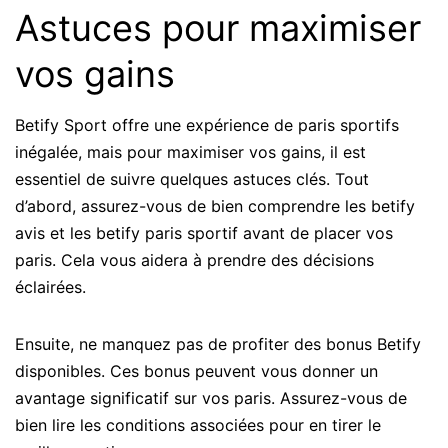
Astuces pour maximiser
vos gains
Betify Sport offre une expérience de paris sportifs
inégalée, mais pour maximiser vos gains, il est
essentiel de suivre quelques astuces clés. Tout
d’abord, assurez-vous de bien comprendre les betify
avis et les betify paris sportif avant de placer vos
paris. Cela vous aidera à prendre des décisions
éclairées.
Ensuite, ne manquez pas de profiter des bonus Betify
disponibles. Ces bonus peuvent vous donner un
avantage significatif sur vos paris. Assurez-vous de
bien lire les conditions associées pour en tirer le