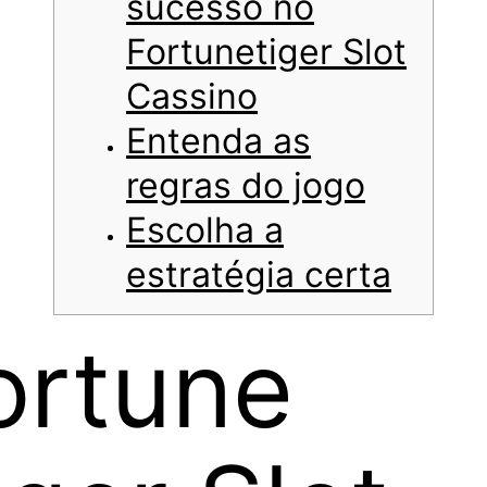
sucesso no
Fortunetiger Slot
Cassino
Entenda as
regras do jogo
Escolha a
estratégia certa
ortune