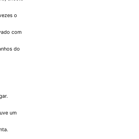
vezes o
ivado com
ganhos do
gar.
ouve um
nta.