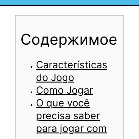
Содержимое
Características
do Jogo
Como Jogar
O que você
precisa saber
para jogar com