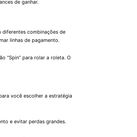
ances de ganhar.
m diferentes combinações de
rmar linhas de pagamento.
o “Spin” para rolar a roleta. O
para você escolher a estratégia
to e evitar perdas grandes.