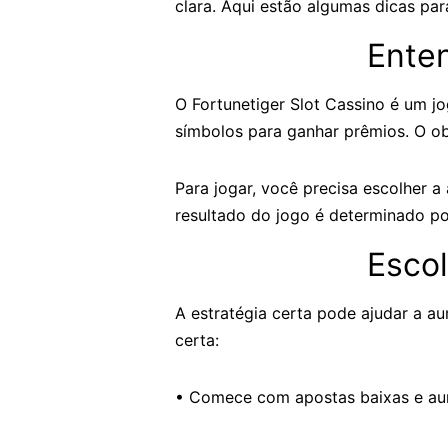
clara. Aqui estão algumas dicas pa
Enten
O Fortunetiger Slot Cassino é um 
símbolos para ganhar prêmios. O ob
Para jogar, você precisa escolher a 
resultado do jogo é determinado por
Escol
A estratégia certa pode ajudar a a
certa:
• Comece com apostas baixas e aume