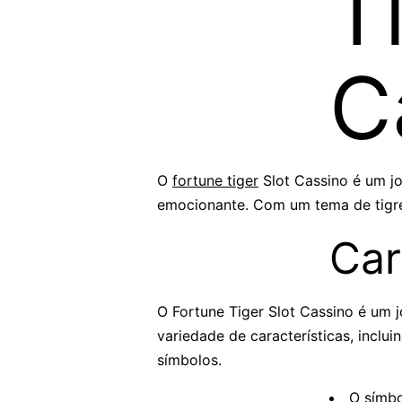
T
C
O
fortune tiger
Slot Cassino é um j
emocionante. Com um tema de tigre,
Car
O Fortune Tiger Slot Cassino é um 
variedade de características, inclu
símbolos.
O símbo