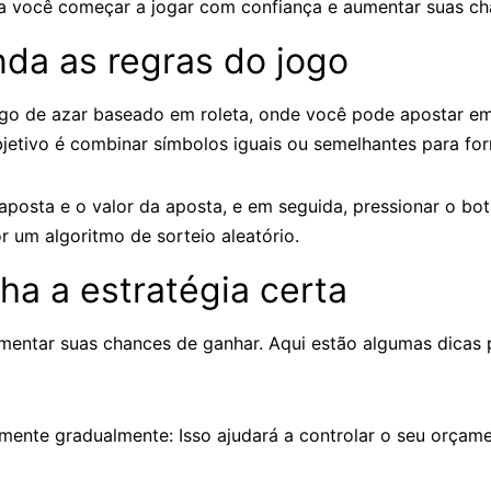
ra você começar a jogar com confiança e aumentar suas ch
da as regras do jogo
jogo de azar baseado em roleta, onde você pode apostar e
jetivo é combinar símbolos iguais ou semelhantes para fo
aposta e o valor da aposta, e em seguida, pressionar o botã
 um algoritmo de sorteio aleatório.
ha a estratégia certa
umentar suas chances de ganhar. Aqui estão algumas dicas 
nte gradualmente: Isso ajudará a controlar o seu orçamen