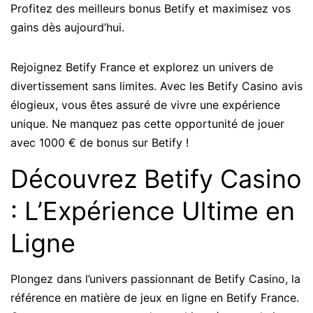
Profitez des meilleurs bonus Betify et maximisez vos
gains dès aujourd’hui.
Rejoignez Betify France et explorez un univers de
divertissement sans limites. Avec les Betify Casino avis
élogieux, vous êtes assuré de vivre une expérience
unique. Ne manquez pas cette opportunité de jouer
avec 1000 € de bonus sur Betify !
Découvrez Betify Casino
: L’Expérience Ultime en
Ligne
Plongez dans l’univers passionnant de Betify Casino, la
référence en matière de jeux en ligne en Betify France.