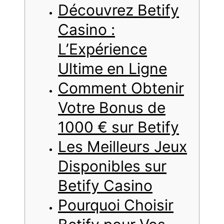
Découvrez Betify
Casino :
L’Expérience
Ultime en Ligne
Comment Obtenir
Votre Bonus de
1000 € sur Betify
Les Meilleurs Jeux
Disponibles sur
Betify Casino
Pourquoi Choisir