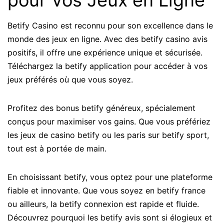
pour Vos Jeux en Ligne
Betify Casino est reconnu pour son excellence dans le
monde des jeux en ligne. Avec des betify casino avis
positifs, il offre une expérience unique et sécurisée.
Téléchargez la betify application pour accéder à vos
jeux préférés où que vous soyez.
Profitez des bonus betify généreux, spécialement
conçus pour maximiser vos gains. Que vous préfériez
les jeux de casino betify ou les paris sur betify sport,
tout est à portée de main.
En choisissant betify, vous optez pour une plateforme
fiable et innovante. Que vous soyez en betify france
ou ailleurs, la betify connexion est rapide et fluide.
Découvrez pourquoi les betify avis sont si élogieux et