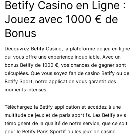
Betify Casino en Ligne :
Jouez avec 1000 € de
Bonus
Découvrez Betify Casino, la plateforme de jeu en ligne
qui vous offre une expérience inoubliable. Avec un
bonus Betify de 1000 €, vos chances de gagner sont
décuplées. Que vous soyez fan de casino Betify ou de
Betify Sport, notre application vous garantit des
moments intenses.
Téléchargez la Betify application et accédez à une
multitude de jeux et de paris sportifs. Les Betify avis
témoignent de la qualité de notre service, que ce soit
pour le Betify Paris Sportif ou les jeux de casino.