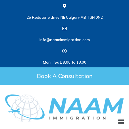
25 Redstone drive NE Calgary AB T3N 0N2
info@naamimmigration.com
Mon _ Sat: 9.00 to 18.00
Book A Consultation