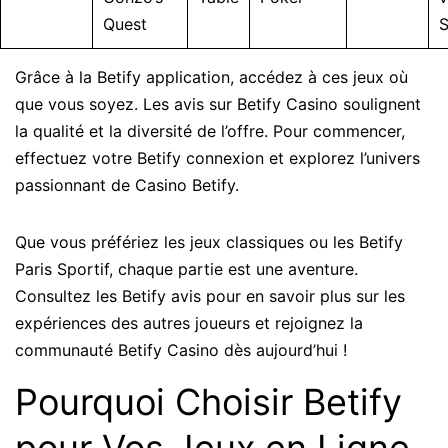
Quest
S
Grâce à la Betify application, accédez à ces jeux où
que vous soyez. Les avis sur Betify Casino soulignent
la qualité et la diversité de l’offre. Pour commencer,
effectuez votre Betify connexion et explorez l’univers
passionnant de Casino Betify.
Que vous préfériez les jeux classiques ou les Betify
Paris Sportif, chaque partie est une aventure.
Consultez les Betify avis pour en savoir plus sur les
expériences des autres joueurs et rejoignez la
communauté Betify Casino dès aujourd’hui !
Pourquoi Choisir Betify