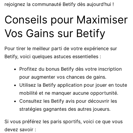
rejoignez la communauté Betify dès aujourd’hui !
Conseils pour Maximiser
Vos Gains sur Betify
Pour tirer le meilleur parti de votre expérience sur
Betify, voici quelques astuces essentielles :
Profitez du bonus Betify dès votre inscription
pour augmenter vos chances de gains.
Utilisez la Betify application pour jouer en toute
mobilité et ne manquer aucune opportunité.
Consultez les Betify avis pour découvrir les
stratégies gagnantes des autres joueurs.
Si vous préférez les paris sportifs, voici ce que vous
devez savoir :