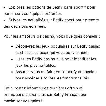
Explorez les options de Betify paris sportif pour
parier sur vos équipes préférées.
Suivez les actualités sur Betify sport pour prendre
des décisions éclairées.
Pour les amateurs de casino, voici quelques conseils :
Découvrez les jeux populaires sur Betify casino
et choisissez ceux qui vous conviennent.
Lisez les Betify casino avis pour identifier les
jeux les plus rentables.
Assurez-vous de faire votre betify connexion
pour accéder à toutes les fonctionnalités.
Enfin, restez informé des dernières offres et
promotions disponibles sur Betify France pour
maximiser vos gains !