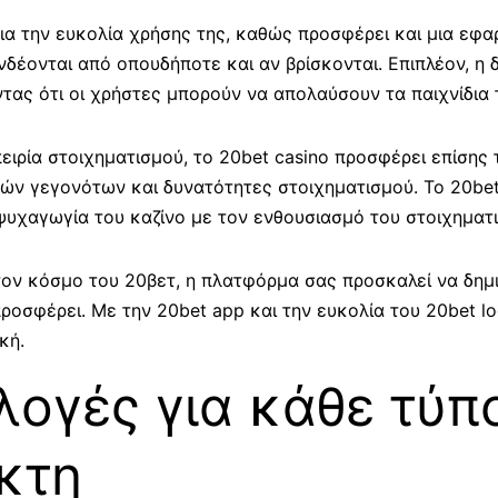
α την ευκολία χρήσης της, καθώς προσφέρει και μια εφαρ
δέονται από οπουδήποτε και αν βρίσκονται. Επιπλέον, η δι
τας ότι οι χρήστες μπορούν να απολαύσουν τα παιχνίδια 
ειρία στοιχηματισμού, το 20bet casino προσφέρει επίσης
ικών γεγονότων και δυνατότητες στοιχηματισμού. Το 20bet 
υχαγωγία του καζίνο με τον ενθουσιασμό του στοιχηματ
 τον κόσμο του 20βετ, η πλατφόρμα σας προσκαλεί να δημ
οσφέρει. Με την 20bet app και την ευκολία του 20bet log
κή.
λογές για κάθε τύπ
κτη