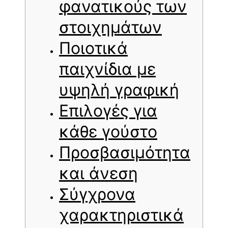
φανατικούς των
στοιχημάτων
Ποιοτικά
παιχνίδια με
υψηλή γραφική
Επιλογές για
κάθε γούστο
Προσβασιμότητα
και άνεση
Σύγχρονα
χαρακτηριστικά