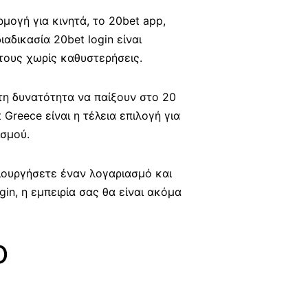
μογή για κινητά, το 20bet app,
αδικασία 20bet login είναι
τους χωρίς καθυστερήσεις.
 τη δυνατότητα να παίξουν στο 20
Greece είναι η τέλεια επιλογή για
ισμού.
ιουργήσετε έναν λογαριασμό και
in, η εμπειρία σας θα είναι ακόμα
ο