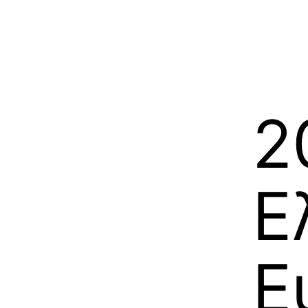
2
Ε
Ε