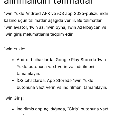
alınmalıdırı təlimatlar
1win Yukle Android APK və iOS app 2025-pulszu indir
kazino üçün təlimatlar aşağıda verilir. Bu təlimatlar
1win aviator, 1win az, 1win oyna, 1win Azerbaycan və
1win giriş məlumatlarını təqdim edir.
1win Yukle:
Android cihazlarda: Google Play Storedə 1win
Yukle butonuna vaxt verin və indirilməni
tamamlayın.
İOS cihazlarda: App Storedə 1win Yukle
butonuna vaxt verin və indirilməni tamamlayın.
1win Giriş:
İndirilmiş app açıldığında, “Giriş” butonuna vaxt