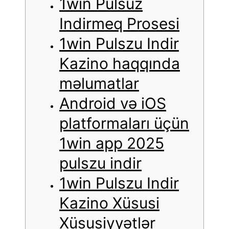
1win Pulsuz
Indirmeq Prosesi
1win Pulszu Indir
Kazino haqqında
məlumatlar
Android və iOS
platformaları üçün
1win app 2025
pulszu indir
1win Pulszu Indir
Kazino Xüsusi
Xüsusiyyətlər