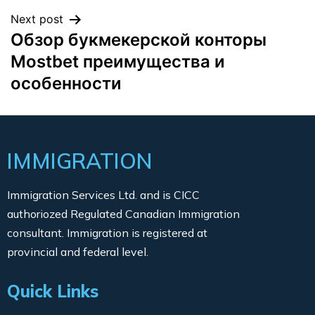
Next post
Обзор букмекерской конторы
Mostbet преимущества и
особенности
IMMIGRATION
Immigration Services Ltd. and is CICC
authoriozed Regulated Canadian Immigration
consultant. Immigration is registered at
provincial and federal level.
Quick Links