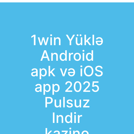
1win Yüklə
Android
apk və iOS
app 2025
Pulsuz
Indir
kazino