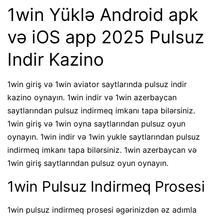
1win Yüklə Android apk
və iOS app 2025 Pulsuz
Indir Kazino
1win giriş və 1win aviator saytlarında pulsuz indir
kazino oynayın. 1win indir və 1win azerbaycan
saytlarından pulsuz indirmeq imkanı tapa bilərsiniz.
1win giriş və 1win oyna saytlarından pulsuz oyun
oynayın. 1win indir və 1win yukle saytlarından pulsuz
indirmeq imkanı tapa bilərsiniz. 1win azerbaycan və
1win giriş saytlarından pulsuz oyun oynayın.
1win Pulsuz Indirmeq Prosesi
1win pulsuz indirmeq prosesi əgərinizdən əz adımla