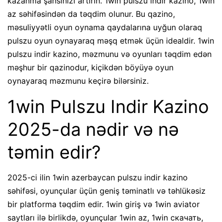
kazanma şansınızı artırın. 1win pulszu indir kazino, 1win
az səhifəsindən da təqdim olunur. Bu qazino,
məsuliyyətli oyun oynama qaydalarına uyğun olaraq
pulszu oyun oynayaraq məşq etmək üçün idealdir. 1win
pulszu indir kazino, məzmunu və oyunları təqdim edən
məşhur bir qazinodur, kiçikdən böyüyə oyun
oynayaraq məzmunu keçirə bilərsiniz.
1win Pulszu Indir Kazino
2025-da nədir və nə
təmin edir?
2025-ci ilin 1win azerbaycan pulszu indir kazino
səhifəsi, oyunçular üçün geniş təminatlı və təhlükəsiz
bir platforma təqdim edir. 1win giriş və 1win aviator
saytları ilə birlikdə, oyunçular 1win az, 1win скачать,