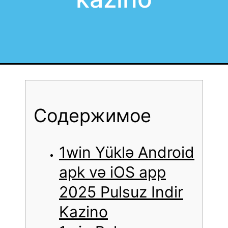
Содержимое
1win Yüklə Android
apk və iOS app
2025 Pulsuz Indir
Kazino