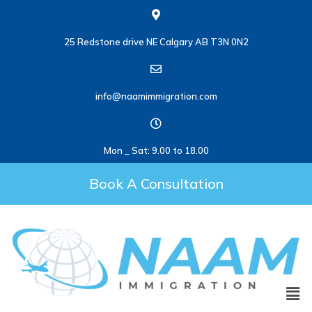
25 Redstone drive NE Calgary AB T3N 0N2
info@naamimmigration.com
Mon _ Sat: 9.00 to 18.00
Book A Consultation