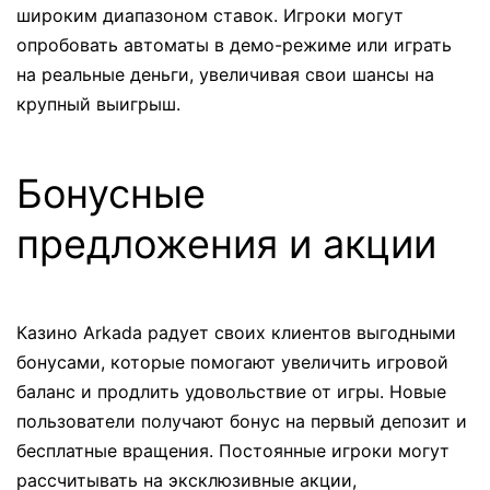
широким диапазоном ставок. Игроки могут
опробовать автоматы в демо-режиме или играть
на реальные деньги, увеличивая свои шансы на
крупный выигрыш.
Бонусные
предложения и акции
Казино Arkada радует своих клиентов выгодными
бонусами, которые помогают увеличить игровой
баланс и продлить удовольствие от игры. Новые
пользователи получают бонус на первый депозит и
бесплатные вращения. Постоянные игроки могут
рассчитывать на эксклюзивные акции,