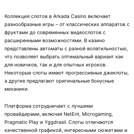
Коллекция слотов в Arkada Casino включает
разнообразные игры – от классических аппаратов с
фруктами до современных видеослотов с
расширенными возможностями. В казино
представлены автоматы с разной волатильностью,
что позволяет выбрать оптимальный вариант как
для новичков, так и для опытных игроков.
Некоторые слоты имеют прогрессивные джекпоты,
а другие предлагают оригинальные бонусные
механики.
Платформа сотрудничает с лучшими
провайдерами, включая NetEnt, Microgaming,
Pragmatic Play и Yggdrasil. Слоты отличаются
качественной графикой, интересными сюжетами и