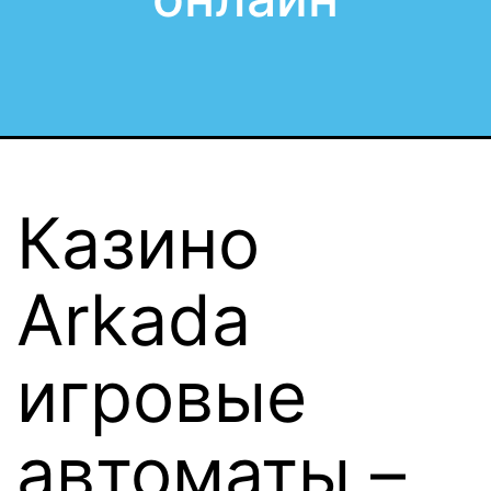
Казино
Arkada
игровые
автоматы –