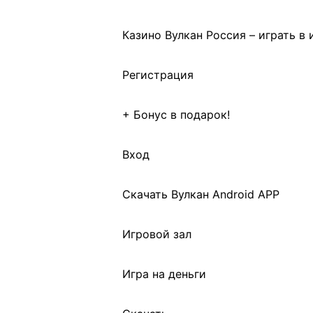
Казино Вулкан Россия – играть в 
Регистрация
+ Бонус в подарок!
Вход
Скачать Вулкан Android APP
Игровой зал
Игра на деньги