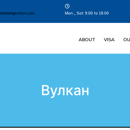
amimmigration.com
Mon _ Sat: 9.00 to 18.00
ABOUT
VISA
OU
Вулкан