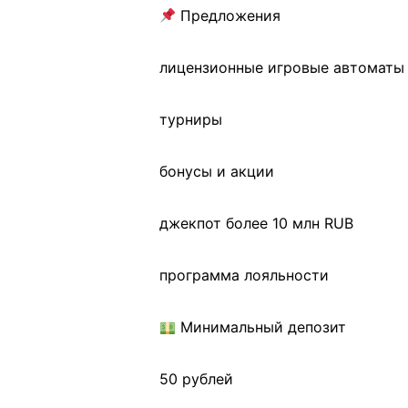
Предложения
лицензионные игровые автоматы
турниры
бонусы и акции
джекпот более 10 млн RUB
программа лояльности
Минимальный депозит
50 рублей