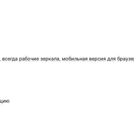
 всегда рабочие зеркала, мобильная версия для браузе
ацию