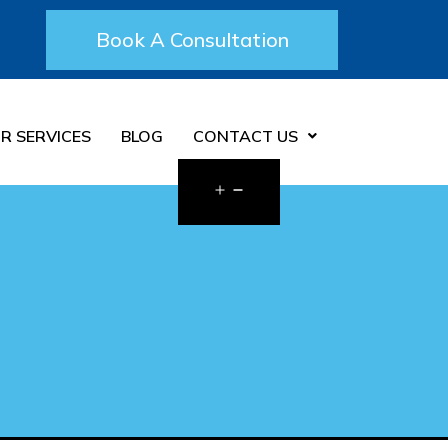
Book A Consultation
R SERVICES
BLOG
CONTACT US