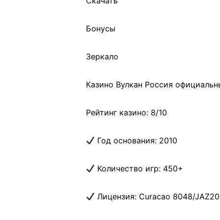
Скачать
Бонусы
Зеркало
Казино Вулкан Россия официальн
Рейтинг казино: 8/10
Год основания: 2010
Количество игр: 450+
Лицензия: Curacao 8048/JAZ20