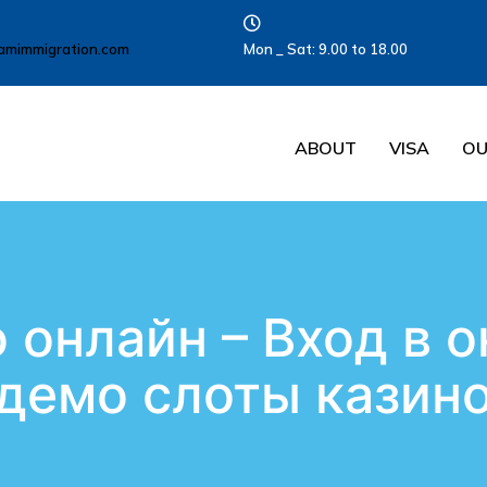
amimmigration.com
Mon _ Sat: 9.00 to 18.00
ABOUT
VISA
OU
o онлайн – Вход в о
демо слоты казин