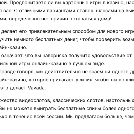
ой. Предпочитаете ли вы карточные игры в казино, на
для вас. С отличными вариантами ставок, шансами на в
и, определенно нет причин оставаться дома!
 делает его привлекательным способом для нового игр
учить немного бесплатных денег, чтобы проверить воз
айн-казино.
 означает, что вы наверняка получите удовольствие от
ильной игры онлайн-казино в лучшем виде.
правде говоря, мы действительно не знаем ни одного д
айн-казино, которое прилагает усилия, чтобы вы вошли
 это делает Vavada.
жество видеослотов, классических слотов, настольных
Вы не можете выиграть бесплатные спины более одного
ко в течение всей сессии. Мы предлагаем больше, чем