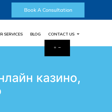
Book A Consultation
R SERVICES
BLOG
CONTACT US
нлайн казино,
о