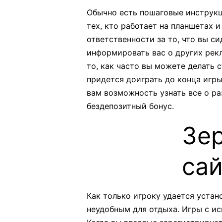
Обычно есть пошаговые инструкци
тех, кто работает на планшетах и
ответственности за то, что вы 
информировать вас о других рек
то, как часто вы можете делать 
придется доиграть до конца игры
вам возможность узнать все о ра
бездепозитный бонус.
Зе
сай
Как только игроку удается устан
неудобным для отдыха. Игры с и