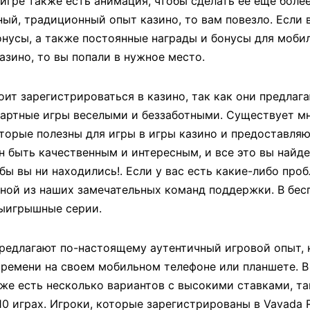
игре также есть анимация, чтобы сделать ее еще боле
ый, традиционный опыт казино, то вам повезло. Если в
онусы, а также постоянные награды и бонусы для моби
зино, то вы попали в нужное место.
тоит зарегистрироваться в казино, так как они предлаг
азартные игры веселыми и беззаботными. Существует 
которые полезны для игры в игры казино и предоставл
 быть качественным и интересным, и все это вы найде
 бы вы ни находились!. Если у вас есть какие-либо про
дной из наших замечательных команд поддержки. В бес
выигрышные серии.
едлагают по-настоящему аутентичный игровой опыт, 
времени на своем мобильном телефоне или планшете. 
кже есть несколько вариантов с высокими ставками, та
10 играх. Игроки, которые зарегистрированы в Vavada R