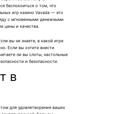
ся беспокоиться о том, что
ьных игр казино Vavada — это
аряду с мгновенными денежными
е цены и качества.
сли вы не знаете, в какой игре
но. Если вы хотите внести
читаете ли вы слоты, настольные
зопасности и безопасности.
т в
стом для удовлетворения ваших