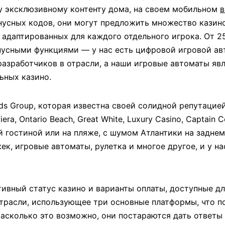
у эксклюзивному контенту дома, на своем мобильном
в
усных кодов, они могут предложить множество казин
 адаптированных для каждого отдельного игрока. От 2
нусными функциями — у нас есть цифровой игровой ав
разработчиков в отрасли, а наши игровые автоматы яв
ьных казино.
ds Group, которая известна своей солидной репутацие
era, Ontario Beach, Great White, Luxury Casino, Captain
ей гостиной или на пляже, с шумом Атлантики на задне
ек, игровые автоматы, рулетка и многое другое, и у на
вный статус казино и варианты оплаты, доступные для
трасли, использующее три основные платформы, что п
Насколько это возможно, они постараются дать ответы