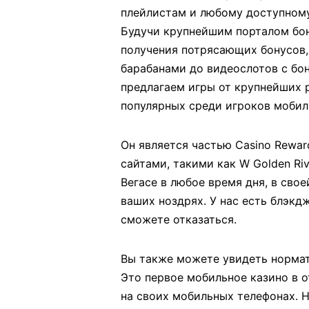
плейлистам и любому доступном
Будучи крупнейшим порталом бон
получения потрясающих бонусов,
барабанами до видеослотов с бо
предлагаем игры от крупнейших 
популярных среди игроков мобил
Он является частью Casino Rewar
сайтами, такими как W Golden Rivi
Вегасе в любое время дня, в сво
ваших ноздрях. У нас есть блэкдж
сможете отказаться.
Вы также можете увидеть нормати
Это первое мобильное казино в о
на своих мобильных телефонах. 