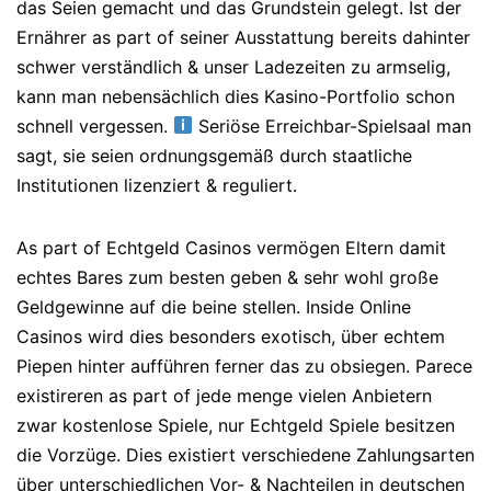
das Seien gemacht und das Grundstein gelegt. Ist der
Ernährer as part of seiner Ausstattung bereits dahinter
schwer verständlich & unser Ladezeiten zu armselig,
kann man nebensächlich dies Kasino-Portfolio schon
schnell vergessen.
Seriöse Erreichbar-Spielsaal man
sagt, sie seien ordnungsgemäß durch staatliche
Institutionen lizenziert & reguliert.
As part of Echtgeld Casinos vermögen Eltern damit
echtes Bares zum besten geben & sehr wohl große
Geldgewinne auf die beine stellen. Inside Online
Casinos wird dies besonders exotisch, über echtem
Piepen hinter aufführen ferner das zu obsiegen. Parece
existireren as part of jede menge vielen Anbietern
zwar kostenlose Spiele, nur Echtgeld Spiele besitzen
die Vorzüge. Dies existiert verschiedene Zahlungsarten
über unterschiedlichen Vor- & Nachteilen in deutschen