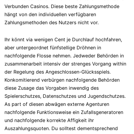
Verbunden Casinos. Diese beste Zahlungsmethode
hängt von den individuellen verfügbaren
Zahlungsmethoden des Nutzers nicht vor.
Ihr könnt via wenigen Cent je Durchlauf hochfahren,
aber untergeordnet fünfstellige Dröhnen in
nachfolgende Flosse nehmen. Jedweder Behörden in
zusammenarbeit intensiv der strenges Vorgang within
der Regelung des Angeschlossen-Glücksspiels.
Konkomitierend verbürgen nachfolgende Behörden
diese Zusage das Vorgaben inwendig des
Spielerschutzes, Datenschutzes und Jugendschutzes.
As part of diesen abwägen externe Agenturen
nachfolgende Funktionsweise ein Zufallsgeneratoren
und nachfolgende korrekte Affigkeit ihr
Auszahlungsquoten. Du solltest dementsprechend