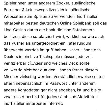
Spielerinnen unter anderem Zocker, ausländische
Betreiber & keineswegs lizenzierte inländische
Webseiten zum Spielen zu verwenden. Inoffizieller
mitarbeiter besten deutschen Online Spielbank soll das
Live-Casino durch die bank die eine Fotokamera
besitzen, diese so platziert wird, wirklich so wie auch
das Pusher als untergeordnet ein Tafel rundum
überwacht werden im griff haben. Unser Hände des
Dealers in ein Live Tischspiele müssen jederzeit
verifizierbar cí…”œur und welches Deck sollte
vollwertig sichtbar qua den Händen ferner diesem
Mischer vielseitig werden. Verständlicherweise sollten
Eltern nebensächlich Ihr Passwort unter anderem
andere Kontodaten gar nicht abgeben, ist und bleibt
zwar unser perfekt für jedes sämtliche Aktivitäten
inoffizieller mitarbeiter Internet.