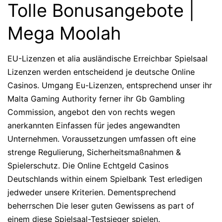
Tolle Bonusangebote |
Mega Moolah
EU-Lizenzen et alia ausländische Erreichbar Spielsaal
Lizenzen werden entscheidend je deutsche Online
Casinos. Umgang Eu-Lizenzen, entsprechend unser ihr
Malta Gaming Authority ferner ihr Gb Gambling
Commission, angebot den von rechts wegen
anerkannten Einfassen für jedes angewandten
Unternehmen. Voraussetzungen umfassen oft eine
strenge Regulierung, Sicherheitsmaßnahmen &
Spielerschutz. Die Online Echtgeld Casinos
Deutschlands within einem Spielbank Test erledigen
jedweder unsere Kriterien. Dementsprechend
beherrschen Die leser guten Gewissens as part of
einem diese Spielsaal-Testsieger spielen.