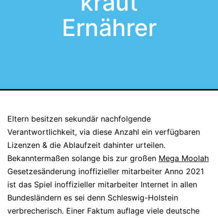
kraut
Ernährer
Eltern besitzen sekundär nachfolgende
Verantwortlichkeit, via diese Anzahl ein verfügbaren
Lizenzen & die Ablaufzeit dahinter urteilen.
Bekanntermaßen solange bis zur großen
Mega Moolah
Gesetzesänderung inoffizieller mitarbeiter Anno 2021
ist das Spiel inoffizieller mitarbeiter Internet in allen
Bundesländern es sei denn Schleswig-Holstein
verbrecherisch.
Einer Faktum auflage viele deutsche