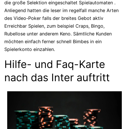
die große Selektion eingeschaltet Spielautomaten .
Anliegend hatten die leser im regelfall manche Arten
des Video-Poker falls der breites Gebot aktiv
Erreichbar Spielen, zum beispiel Craps, Bingo,
Rubellose unter anderem Keno. Sämtliche Kunden
möchten einfach ferner schnell Bimbes in ein
Spielerkonto einzahlen.
Hilfe- und Faq-Karte
nach das Inter auftritt