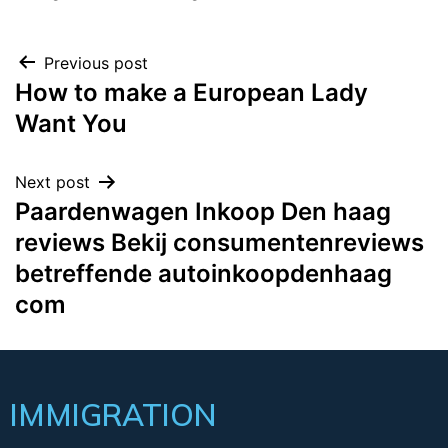
Previous post
How to make a European Lady
Want You
Next post
Paardenwagen Inkoop Den haag
reviews Bekij consumentenreviews
betreffende autoinkoopdenhaag
com
IMMIGRATION