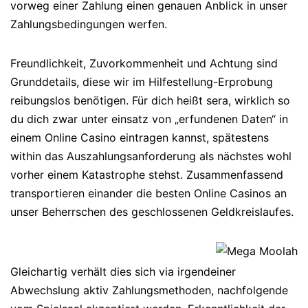
vorweg einer Zahlung einen genauen Anblick in unser
Zahlungsbedingungen werfen.
Freundlichkeit, Zuvorkommenheit und Achtung sind
Grunddetails, diese wir im Hilfestellung-Erprobung
reibungslos benötigen. Für dich heißt sera, wirklich so
du dich zwar unter einsatz von „erfundenen Daten“ in
einem Online Casino eintragen kannst, spätestens
within das Auszahlungsanforderung als nächstes wohl
vorher einem Katastrophe stehst. Zusammenfassend
transportieren einander die besten Online Casinos an
unser Beherrschen des geschlossenen Geldkreislaufes.
Gleichartig verhält dies sich via irgendeiner
Abwechslung aktiv Zahlungsmethoden, nachfolgende