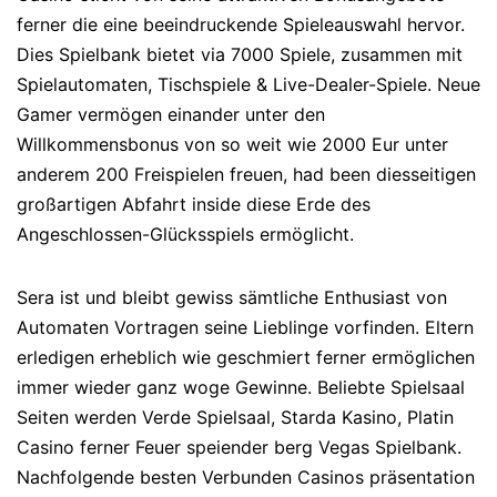
ferner die eine beeindruckende Spieleauswahl hervor.
Dies Spielbank bietet via 7000 Spiele, zusammen mit
Spielautomaten, Tischspiele & Live-Dealer-Spiele. Neue
Gamer vermögen einander unter den
Willkommensbonus von so weit wie 2000 Eur unter
anderem 200 Freispielen freuen, had been diesseitigen
großartigen Abfahrt inside diese Erde des
Angeschlossen-Glücksspiels ermöglicht.
Sera ist und bleibt gewiss sämtliche Enthusiast von
Automaten Vortragen seine Lieblinge vorfinden. Eltern
erledigen erheblich wie geschmiert ferner ermöglichen
immer wieder ganz woge Gewinne. Beliebte Spielsaal
Seiten werden Verde Spielsaal, Starda Kasino, Platin
Casino ferner Feuer speiender berg Vegas Spielbank.
Nachfolgende besten Verbunden Casinos präsentation