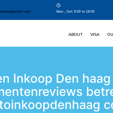
amimmigration.com
Mon _ Sat: 9.00 to 18.00
ABOUT
VISA
OU
 Inkoop Den haag 
entenreviews betr
toinkoopdenhaag 