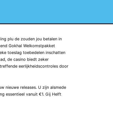
ing plu de zouden jou betalen in
ndend Gokhal Welkomstpakket
nieke toeslag toebedelen inschatten
aad, de casino biedt zeker
reffende eerlijkheidscontroles door
ouw nieuwe releases. U zijn alsmede
 essentieel vanuit €1. Gij Helft