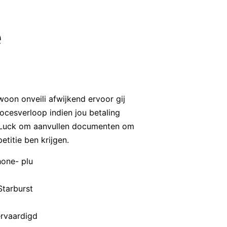
e
oon onveili afwijkend ervoor gij
ocesverloop indien jou betaling
rueLuck om aanvullen documenten om
titie ben krijgen.
hone- plu
Starburst
ervaardigd