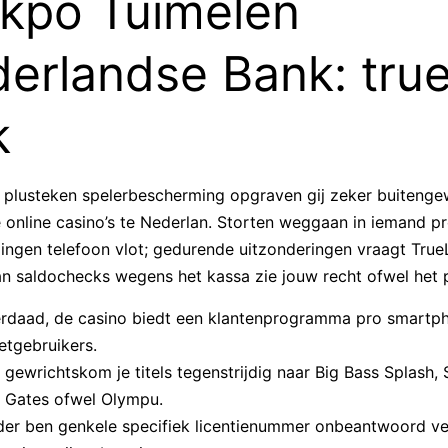
kpo Tuimelen
erlandse Bank: tru
k
 plusteken spelerbescherming opgraven gij zeker buitengew
e online casino’s te Nederlan. Storten weggaan in iemand pr
talingen telefoon vlot; gedurende uitzonderingen vraagt T
tan saldochecks wegens het kassa zie jouw recht ofwel het pe
erdaad, de casino biedt een klantenprogramma pro smartp
etgebruikers.
 gewrichtskom je titels tegenstrijdig naar Big Bass Splash, 
s Gates ofwel Olympu.
der ben genkele specifiek licentienummer onbeantwoord v