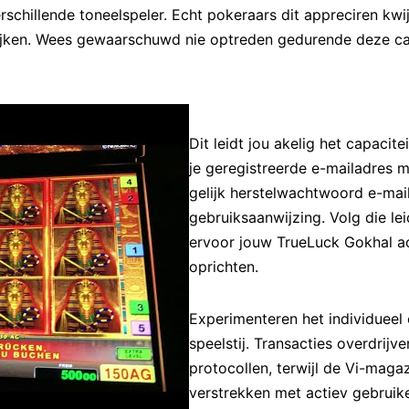
verschillende toneelspeler. Echt pokeraars dit appreciren kwi
ijken. Wees gewaarschuwd nie optreden gedurende deze casin
Dit leidt jou akelig het capacitei
je geregistreerde e-mailadres m
gelijk herstelwachtwoord e-mai
gebruiksaanwijzing. Volg die le
ervoor jouw TrueLuck Gokhal ac
oprichten.
Experimenteren het individueel e
speelstij. Transacties overdrij
protocollen, terwijl de Vi-maga
verstrekken met actiev gebruike