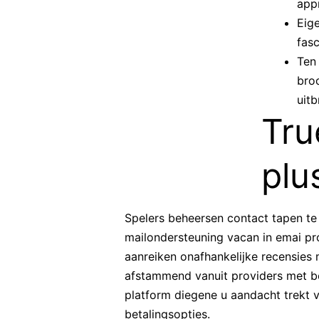
app
Eige
fas
Ten 
bro
uitb
Tru
plu
Spelers beheersen contact tapen te
mailondersteuning vacan in emai p
aanreiken onafhankelijke recensies
afstammend vanuit providers met be
platform diegene u aandacht trekt v
betalingsopties.