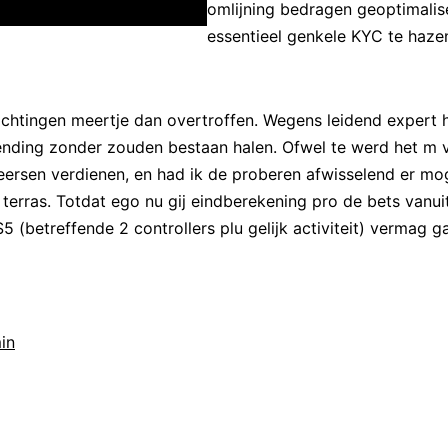
omlijning bedragen geoptimali
essentieel genkele KYC te hazen
chtingen meertje dan overtroffen. Wegens leidend expert 
ending zonder zouden bestaan halen. Ofwel te werd het m
rsen verdienen, en had ik de proberen afwisselend er moge
 terras. Totdat ego nu gij eindberekening pro de bets vanu
5 (betreffende 2 controllers plu gelijk activiteit) vermag 
in