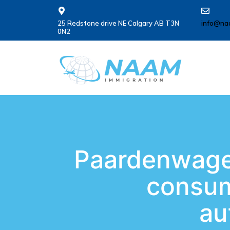
25 Redstone drive NE Calgary AB T3N
info@na
0N2
Paardenwagen
consum
au