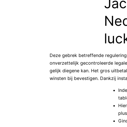
Jac
Ned
luc
Deze gebrek betreffende regulering
onverzettelijk gecontroleerde legal
gelijk diegene kan. Het gros uitbe
winsten bij bevestigen. Dankzij ins
Ind
tabl
Hier
plu
Gin