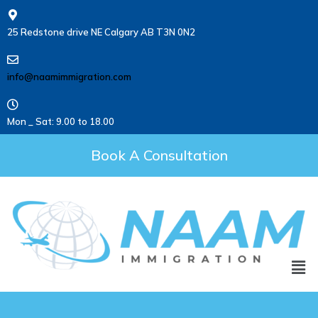
25 Redstone drive NE Calgary AB T3N 0N2
info@naamimmigration.com
Mon _ Sat: 9.00 to 18.00
Book A Consultation