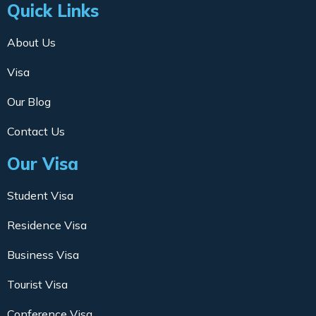
Quick Links
About Us
Visa
Our Blog
Contact Us
Our Visa
Student Visa
Residence Visa
Business Visa
Tourist Visa
Conference Visa