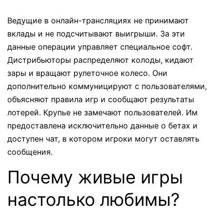
Ведущие в онлайн-трансляциях не принимают
вклады и не подсчитывают выигрыши. За эти
данные операции управляет специальное софт.
Дистрибьюторы распределяют колоды, кидают
зары и вращают рулеточное колесо. Они
дополнительно коммуницируют с пользователями,
объясняют правила игр и сообщают результаты
лотерей. Крупье не замечают пользователей. Им
предоставлена исключительно данные о бетах и
доступен чат, в котором игроки могут оставлять
сообщения.
Почему живые игры
настолько любимы?