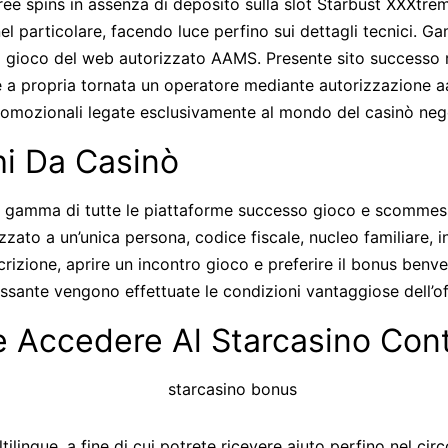
free spins in assenza di deposito sulla slot Starbust XXXtrem
l particolare, facendo luce perfino sui dettagli tecnici. G
l gioco del web autorizzato AAMS. Presente sito successo r
 è a propria tornata un operatore mediante autorizzazione a
promozionali legate esclusivamente al mondo del casinò ne
hi Da Casinò
 gamma di tutte le piattaforme successo gioco e scomme
irizzato a un’unica persona, codice fiscale, nucleo familiare, 
crizione, aprire un incontro gioco e preferire il bonus benv
ssante vengono effettuate le condizioni vantaggiose dell’of
 Accedere Al Starcasino Con
tilingue, a fine di cui potrete ricevere aiuto perfino nel circ