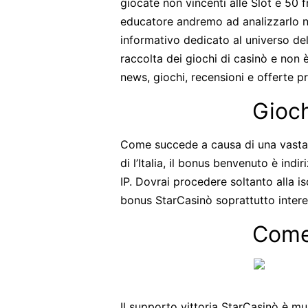
giocate non vincenti alle Slot e 50 
educatore andremo ad analizzarlo ne
informativo dedicato al universo de
raccolta dei giochi di casinò e non
news, giochi, recensioni e offerte 
Gioc
Come succede a causa di una vasta
di l’Italia, il bonus benvenuto è ind
IP. Dovrai procedere soltanto alla is
bonus StarCasinò soprattutto intere
Come
Il supporto vittoria StarCasinò è mul