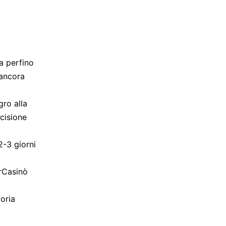
a perfino
 ancora
gro alla
cisione
2-3 giorni
arCasinò
toria