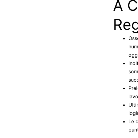
A C
Reg
Osse
nume
oggi
Inol
som
succ
Prel
lavo
Ulti
log
Le q
punt