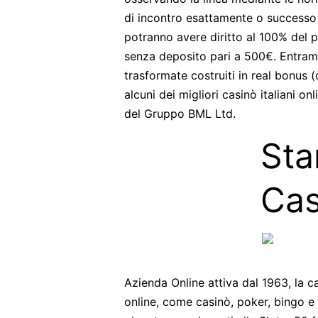
di incontro esattamente o successo s
potranno avere diritto al 100% del p
senza deposito pari a 500€. Entramb
trasformate costruiti in real bonus 
alcuni dei migliori casinò italiani o
del Gruppo BML Ltd.
Sta
Cas
Azienda Online attiva dal 1963, la c
online, come casinò, poker, bingo e