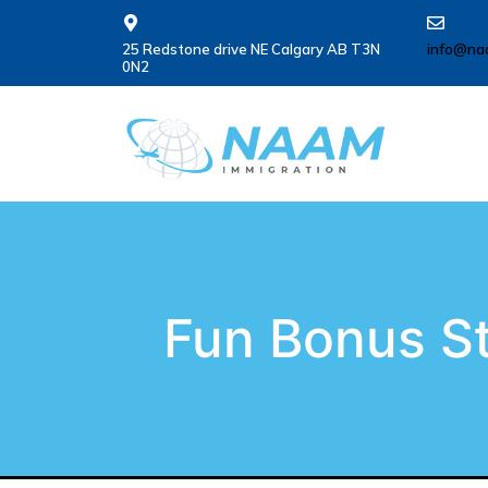
25 Redstone drive NE Calgary AB T3N
info@na
0N2
Fun Bonus St