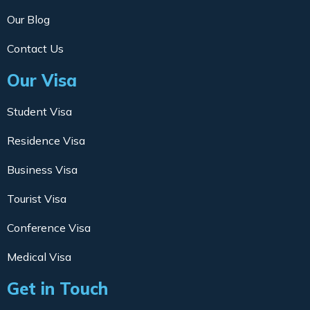
Our Blog
Contact Us
Our Visa
Student Visa
Residence Visa
Business Visa
Tourist Visa
Conference Visa
Medical Visa
Get in Touch