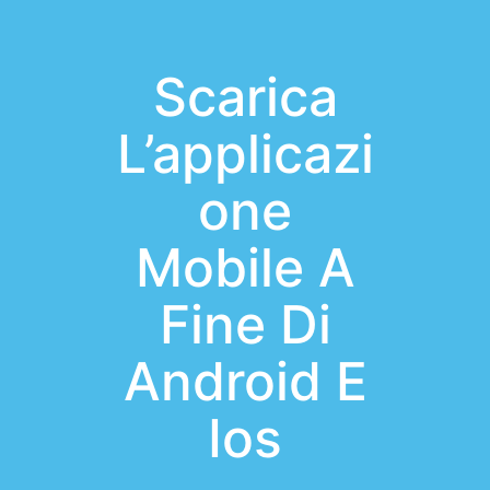
Scarica
L’applicazi
one
Mobile A
Fine Di
Android E
Ios