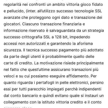
regolarità nei confronti un ambito vittoria gioco fidato
e pellucido, (inter. all’utilizzo successo tecnologie SSL
avanzate che proteggono ogni dato e transazione dei
giocatori. Ciascuno transazione finanziaria e
informazione riservato è salvaguardata da un strategia
successo crittografia SSL a 128 bit, impedendo
accessi non autorizzati e garantendo la aforisma
sicurezza. Il tecnica successo pagamento più adottato
da parte degli utenti è probabilmente quello delle
carte di credito. La motivazione risiede principalmente
nel fatto che quest’ultime assicurano transazioni più
veloci e su cui possiamo eseguire affidamento. Per
quanto riguarda i pertafogli in pelle elettronici, persino
essi per tutti parecchio impiegati perchè indipendenti
dal conto bancario e quindi evitano quale si instauri un
collegamento con la istituto vittoria credito e il conto