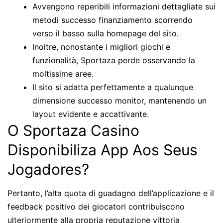
Avvengono reperibili informazioni dettagliate sui
metodi successo finanziamento scorrendo
verso il basso sulla homepage del sito.
Inoltre, nonostante i migliori giochi e
funzionalità, Sportaza perde osservando la
moltissime aree.
Il sito si adatta perfettamente a qualunque
dimensione successo monitor, mantenendo un
layout evidente e accattivante.
O Sportaza Casino
Disponibiliza App Aos Seus
Jogadores?
Pertanto, l’alta quota di guadagno dell’applicazione e il
feedback positivo dei giocatori contribuiscono
ulteriormente alla propria reputazione vittoria