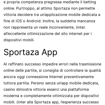
e propria competenza pregressa mediante il betting
online. Purtroppo, al attimo Sportaza non permette
vittoria decidere tra un’applicazione mobile dedicata a
fine di iOS o Android. Inoltre, la suddetta mancanza
non rappresenta un reale inconveniente, (inter.
all’eccellente ottimizzazione del sito internet per i
dispositivi mobili.
Sportaza App
Al raffinato successo impedire errori nella trasmissione
online delle partite, si consiglia di controllare la qualità
ancora oggi connessione Internet preventivamente
tuttora partita. Persino senza un’app mobile dedicata,
casino dimostra vittoria esserci una piattaforma
moderna e completamente ottimizzata per dispositivi
mobili. (inter alla Sportaza app, l’esperienza successo