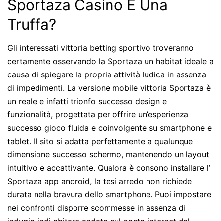
Sportaza Casino È Una
Truffa?
Gli interessati vittoria betting sportivo troveranno
certamente osservando la Sportaza un habitat ideale a
causa di spiegare la propria attività ludica in assenza
di impedimenti. La versione mobile vittoria Sportaza è
un reale e infatti trionfo successo design e
funzionalità, progettata per offrire un’esperienza
successo gioco fluida e coinvolgente su smartphone e
tablet. Il sito si adatta perfettamente a qualunque
dimensione successo schermo, mantenendo un layout
intuitivo e accattivante. Qualora è consono installare l’
Sportaza app android, la tesi arredo non richiede
durata nella bravura dello smartphone. Puoi impostare
nei confronti disporre scommesse in assenza di