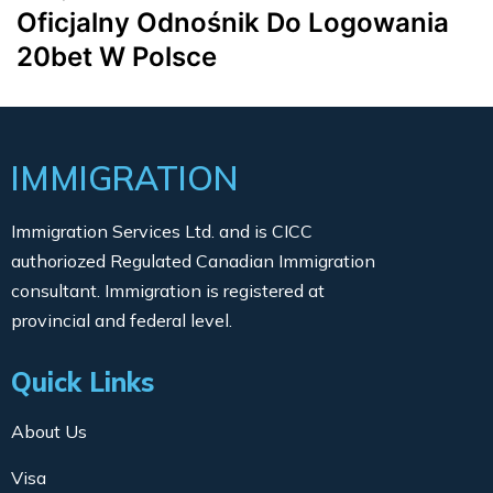
Oficjalny Odnośnik Do Logowania
20bet W Polsce
IMMIGRATION
Immigration Services Ltd. and is CICC
authoriozed Regulated Canadian Immigration
consultant. Immigration is registered at
provincial and federal level.
Quick Links
About Us
Visa