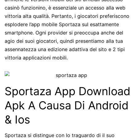
casinò funzionino, è essenziale un accesso alla web
vittoria alta qualità. Pertanto, i giocatori preferiscono
esplodere l’app mobile Sportaza sul esattamente
smartphone. Ogni provider si preoccupa anche del
agio dei suoi giocatori, quindi presentiamo alla tua
assennatezza una edizione adattiva del sito e 2 tipi
vittoria applicazioni mobili.
Sportaza App Download
Apk A Causa Di Android
& Ios
Sportaza si distingue con lo traguardo di il suo