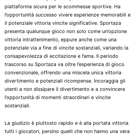
piattaforma sicura per le scommesse sportive. Ha
l’opportunità successo vivere esperienze memorabili e
il potenziale vittoria vincite significative. Sportaza
presenta qualunque gioco non solo come un’opzione
vittoria intrattenimento, eppure anche come una
potenziale via a fine di vincite sostanziali, variando la
consapevolezza di eccitazione e fama. Il periodo
trascorso su Sportaza va oltre l’esperienza di gioco
convenzionale, offrendo una miscela unica vittoria
divertimento e potenziali ricompense. Incoraggia gli
utenti a non dissipare il divertimento e a convincere
l’opportunità di momenti straordinari e vincite
sostanziali.
La giudizio è piuttosto rapido e è alla portata vittoria
tutti i giocatori, persino quelli che non hanno una vera